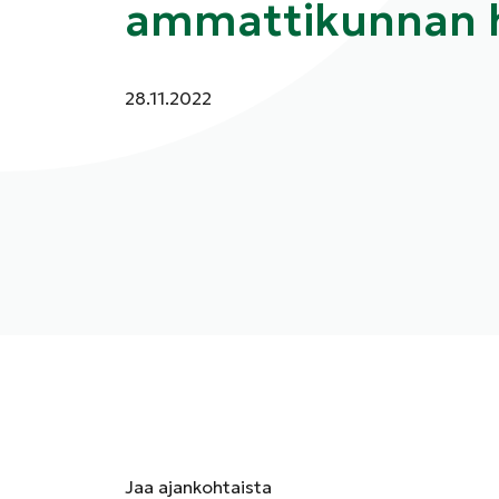
ammattikunnan h
Julkaistu:
28.11.2022
Jaa
ajankohtaista