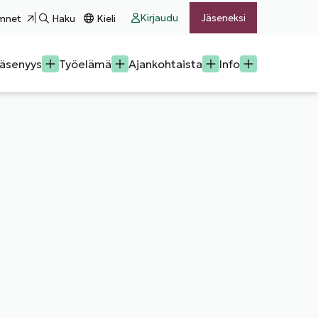
Kirjaudu
Jäseneksi
mnet
Haku
Kieli
äsenyys
Työelämä
Ajankohtaista
Info