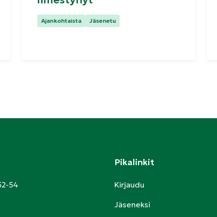
Kategoriat:
Ajankohtaista
Jäsenetu
Pikalinkit
52-54
Kirjaudu
Jäseneksi