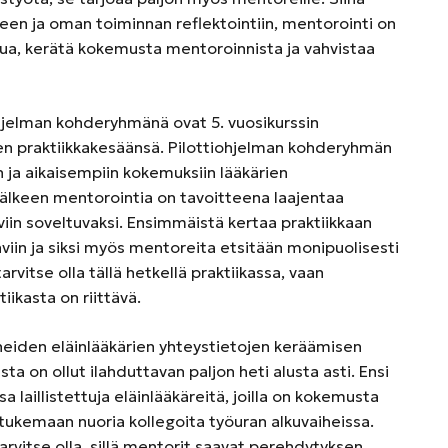
een ja oman toiminnan reflektointiin, mentorointi on
itua, kerätä kokemusta mentoroinnista ja vahvistaa
ohjelman kohderyhmänä ovat 5. vuosikurssin
een praktiikkakesäänsä. Pilottiohjelman kohderyhmän
 ja aikaisempiin kokemuksiin lääkärien
älkeen mentorointia on tavoitteena laajentaa
htäviin soveltuvaksi. Ensimmäistä kertaa praktiikkaan
htäviin ja siksi myös mentoreita etsitään monipuolisesti
arvitse olla tällä hetkellä praktiikassa, vaan
iikasta on riittävä.
tuneiden eläinlääkärien yhteystietojen keräämisen
sta on ollut ilahduttavan paljon heti alusta asti. Ensi
aillistettuja eläinlääkäreitä, joilla on kokemusta
a tukemaan nuoria kollegoita työuran alkuvaiheissa.
vitse olla, sillä mentorit saavat perehdytyksen