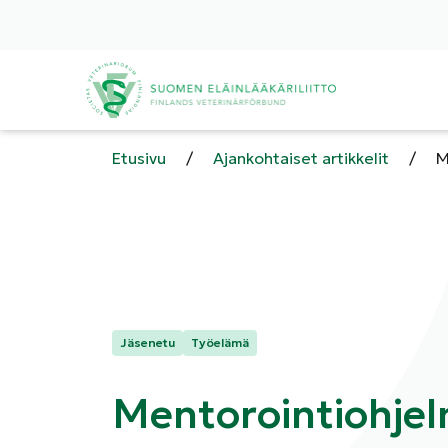
Etusivu
/
Ajankohtaiset artikkelit
/
M
Kategoriat:
Jäsenetu
Työelämä
Mentorointiohjel