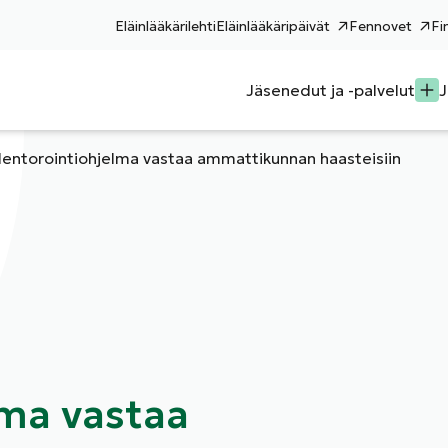
Eläinlääkärilehti
Eläinlääkäripäivät
Fennovet
Fi
Jäsenedut ja -palvelut
J
entorointiohjelma vastaa ammattikunnan haasteisiin
ma vastaa