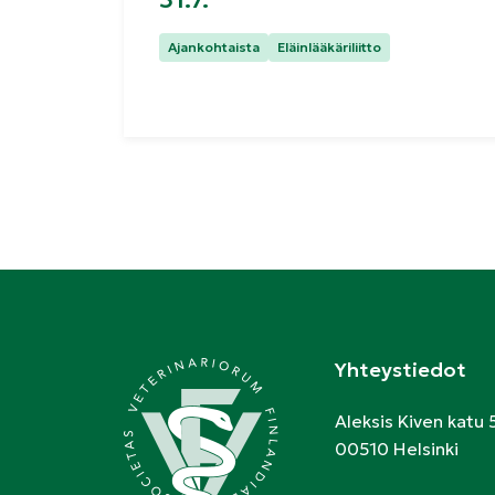
Kategoriat:
Ajankohtaista
Eläinlääkäriliitto
Yhteystiedot
Aleksis Kiven katu 
00510 Helsinki