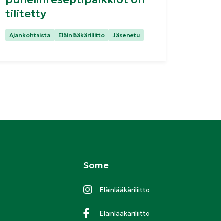
tilitetty
Kategoriat:
Ajankohtaista
Eläinlääkäriliitto
Jäsenetu
Some
Eläinlääkäriliitto
Eläinlääkäriliitto