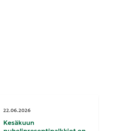
Julkaistu:
22.06.2026
Kesäkuun
puhelinreseptipalkkiot on