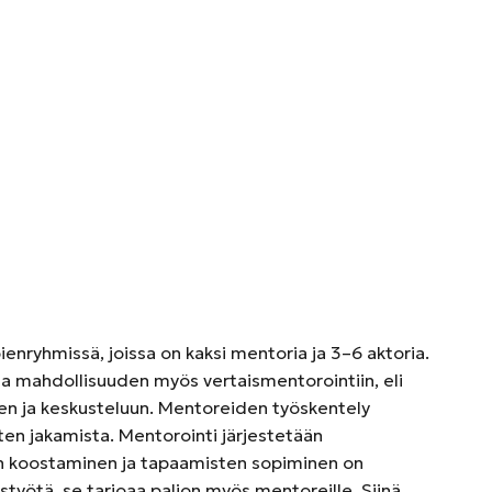
ienryhmissä, joissa on kaksi mentoria ja 3–6 aktoria.
a mahdollisuuden myös vertaismentorointiin, eli
en ja keskusteluun. Mentoreiden työskentely
ten jakamista. Mentorointi järjestetään
en koostaminen ja tapaamisten sopiminen on
työtä, se tarjoaa paljon myös mentoreille. Siinä