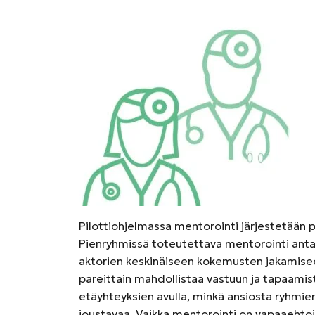
Pilottiohjelmassa mentorointi järjestetään p
Pienryhmissä toteutettava mentorointi anta
aktorien keskinäiseen kokemusten jakamise
pareittain mahdollistaa vastuun ja tapaamis
etäyhteyksien avulla, minkä ansiosta ryhmi
joustavaa. Vaikka mentorointi on vapaaehtois