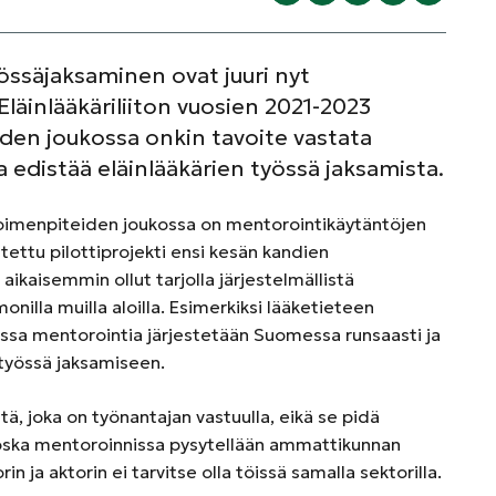
yössäjaksaminen ovat juuri nyt
Eläinlääkäriliiton vuosien 2021-2023
den joukossa onkin tavoite vastata
 edistää eläinlääkärien työssä jaksamista.
toimenpiteiden joukossa on mentorointikäytäntöjen
itettu pilottiprojekti ensi kesän kandien
 aikaisemmin ollut tarjolla järjestelmällistä
onilla muilla aloilla. Esimerkiksi lääketieteen
essa mentorointia järjestetään Suomessa runsaasti ja
s työssä jaksamiseen.
, joka on työnantajan vastuulla, eikä se pidä
 Koska mentoroinnissa pysytellään ammattikunnan
 ja aktorin ei tarvitse olla töissä samalla sektorilla.