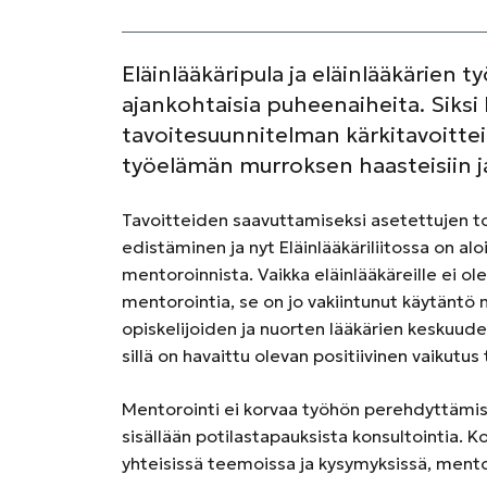
Eläinlääkäripula ja eläinlääkärien t
ajankohtaisia puheenaiheita. Siksi 
tavoitesuunnitelman kärkitavoittei
työelämän murroksen haasteisiin ja
Tavoitteiden saavuttamiseksi asetettujen 
edistäminen ja nyt Eläinlääkäriliitossa on alo
mentoroinnista. Vaikka eläinlääkäreille ei ole
mentorointia, se on jo vakiintunut käytäntö m
opiskelijoiden ja nuorten lääkärien keskuud
sillä on havaittu olevan positiivinen vaikutu
Mentorointi ei korvaa työhön perehdyttämistä
sisällään potilastapauksista konsultointia.
yhteisissä teemoissa ja kysymyksissä, mentorin