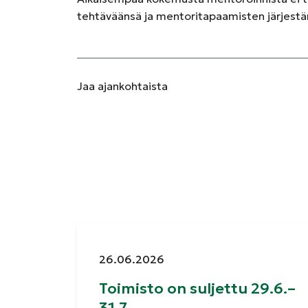
tehtäväänsä ja mentoritapaamisten järjestäm
Jaa
ajankohtaista
Julkaistu:
26.06.2026
Toimisto on suljettu 29.6.–
31.7.