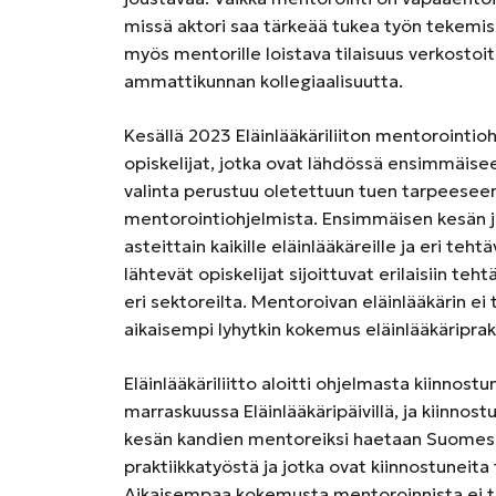
missä aktori saa tärkeää tukea työn tekemis
myös mentorille loistava tilaisuus verkosto
ammattikunnan kollegiaalisuutta.
Kesällä 2023 Eläinlääkäriliiton mentorointi
opiskelijat, jotka ovat lähdössä ensimmäis
valinta perustuu oletettuun tuen tarpeeseen
mentorointiohjelmista. Ensimmäisen kesän j
asteittain kaikille eläinlääkäreille ja eri te
lähtevät opiskelijat sijoittuvat erilaisiin te
eri sektoreilta. Mentoroivan eläinlääkärin ei t
aikaisempi lyhytkin kokemus eläinlääkäriprakt
Eläinlääkäriliitto aloitti ohjelmasta kiinnos
marraskuussa Eläinlääkäripäivillä, ja kiinnostu
kesän kandien mentoreiksi haetaan Suomessa l
praktiikkatyöstä ja jotka ovat kiinnostuneit
Aikaisempaa kokemusta mentoroinnista ei tar