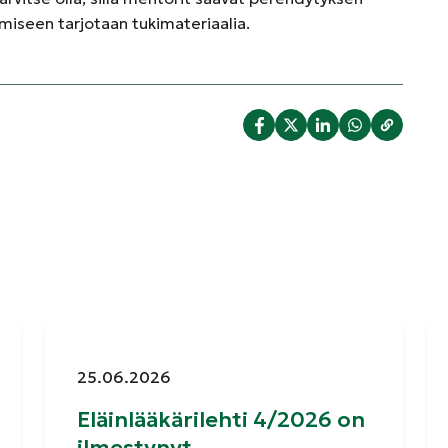
iseen tarjotaan tukimateriaalia.
Julkaistu:
25.06.2026
Eläinlääkärilehti 4/2026 on
ilmestynyt