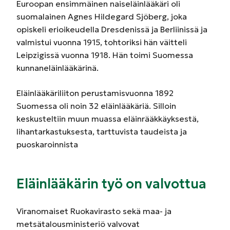
Euroopan ensimmäinen naiseläinlääkäri oli
suomalainen Agnes Hildegard Sjöberg, joka
opiskeli erioikeudella Dresdenissä ja Berliinissä ja
valmistui vuonna 1915, tohtoriksi hän väitteli
Leipzigissä vuonna 1918. Hän toimi Suomessa
kunnaneläinlääkärinä.
Eläinlääkäriliiton perustamisvuonna 1892
Suomessa oli noin 32 eläinlääkäriä. Silloin
keskusteltiin muun muassa eläinrääkkäyksestä,
lihantarkastuksesta, tarttuvista taudeista ja
puoskaroinnista
Eläinlääkärin työ on valvottua
Viranomaiset Ruokavirasto sekä maa- ja
metsätalousministeriö valvovat