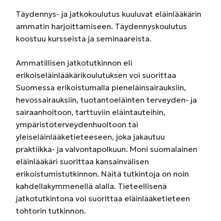
Täydennys- ja jatkokoulutus kuuluvat eläinlääkärin
ammatin harjoittamiseen. Täydennyskoulutus
koostuu kursseista ja seminaareista.
Ammatillisen jatkotutkinnon eli
erikoiseläinlääkärikoulutuksen voi suorittaa
Suomessa erikoistumalla pieneläinsairauksiin,
hevossairauksiin, tuotantoeläinten terveyden- ja
sairaanhoitoon, tarttuviin eläintauteihin,
ympäristöterveydenhuoltoon tai
yleiseläinlääketieteeseen, joka jakautuu
praktiikka- ja valvontapolkuun. Moni suomalainen
eläinlääkäri suorittaa kansainvälisen
erikoistumistutkinnon. Näitä tutkintoja on noin
kahdellakymmenellä alalla. Tieteellisenä
jatkotutkintona voi suorittaa eläinlääketieteen
tohtorin tutkinnon.