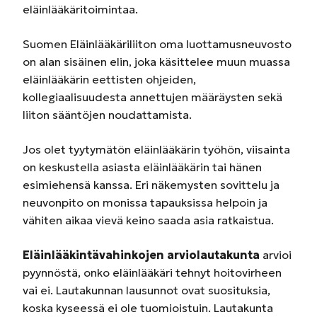
eläinlääkäritoimintaa.
Suomen Eläinlääkäriliiton oma luottamusneuvosto
on alan sisäinen elin, joka käsittelee muun muassa
eläinlääkärin eettisten ohjeiden,
kollegiaalisuudesta annettujen määräysten sekä
liiton sääntöjen noudattamista.
Jos olet tyytymätön eläinlääkärin työhön, viisainta
on keskustella asiasta eläinlääkärin tai hänen
esimiehensä kanssa. Eri näkemysten sovittelu ja
neuvonpito on monissa tapauksissa helpoin ja
vähiten aikaa vievä keino saada asia ratkaistua.
Eläinlääkintävahinkojen arviolautakunta
arvioi
pyynnöstä, onko eläinlääkäri tehnyt hoitovirheen
vai ei. Lautakunnan lausunnot ovat suosituksia,
koska kyseessä ei ole tuomioistuin. Lautakunta