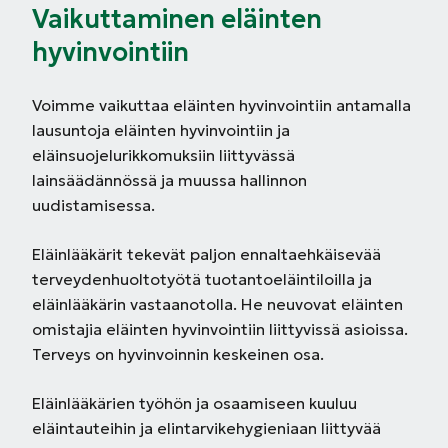
Vaikuttaminen eläinten
hyvinvointiin
Voimme vaikuttaa eläinten hyvinvointiin antamalla
lausuntoja eläinten hyvinvointiin ja
eläinsuojelurikkomuksiin liittyvässä
lainsäädännössä ja muussa hallinnon
uudistamisessa.
Eläinlääkärit tekevät paljon ennaltaehkäisevää
terveydenhuoltotyötä tuotantoeläintiloilla ja
eläinlääkärin vastaanotolla. He neuvovat eläinten
omistajia eläinten hyvinvointiin liittyvissä asioissa.
Terveys on hyvinvoinnin keskeinen osa.
Eläinlääkärien työhön ja osaamiseen kuuluu
eläintauteihin ja elintarvikehygieniaan liittyvää