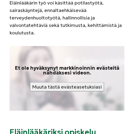
Eläinlääkärin työ voi käsittää potilastyötä,
sairaskäyntejä, ennaltaehkäisevää
terveydenhuoltotyötä, hallinnollisia ja
valvontatehtäviä sekä tutkimusta, kehittämistä ja
koulutusta.
Et ole hyväksynyt markkinoinnin evästeitä
nähdäksesi videon.
Muuta tästä evästeasetuksiasi
Eläinlääkäriksi opiskelu