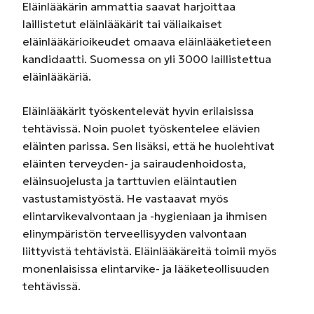
Eläinlääkärin ammattia saavat harjoittaa
laillistetut eläinlääkärit tai väliaikaiset
eläinlääkärioikeudet omaava eläinlääketieteen
kandidaatti. Suomessa on yli 3000 laillistettua
eläinlääkäriä.
Eläinlääkärit työskentelevät hyvin erilaisissa
tehtävissä. Noin puolet työskentelee elävien
eläinten parissa. Sen lisäksi, että he huolehtivat
eläinten terveyden- ja sairaudenhoidosta,
eläinsuojelusta ja tarttuvien eläintautien
vastustamistyöstä. He vastaavat myös
elintarvikevalvontaan ja -hygieniaan ja ihmisen
elinympäristön terveellisyyden valvontaan
liittyvistä tehtävistä. Eläinlääkäreitä toimii myös
monenlaisissa elintarvike- ja lääketeollisuuden
tehtävissä.