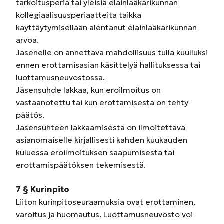
tarkoitusperiä tai yleisiä eläinlääkärikunnan
kollegiaalisuusperiaatteita taikka
käyttäytymisellään alentanut eläinlääkärikunnan
arvoa.
Jäsenelle on annettava mahdollisuus tulla kuulluksi
ennen erottamisasian käsittelyä hallituksessa tai
luottamusneuvostossa.
Jäsensuhde lakkaa, kun eroilmoitus on
vastaanotettu tai kun erottamisesta on tehty
päätös.
Jäsensuhteen lakkaamisesta on ilmoitettava
asianomaiselle kirjallisesti kahden kuukauden
kuluessa eroilmoituksen saapumisesta tai
erottamispäätöksen tekemisestä.
7 § Kurinpito
Liiton kurinpitoseuraamuksia ovat erottaminen,
varoitus ja huomautus. Luottamusneuvosto voi