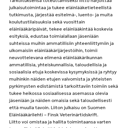
Tarkoituksensa toteuttamiseksi liitto harjoittaa
julkaisutoimintaa ja tukee eläinlääketieteellistä
tutkimusta, järjestää esitelmä-, luento- ja muita
koulutustilaisuuksia sekä vuosittain
eläinlääkäripäivät, tekee eläinlääkintää koskevia
esityksiä, edustaa toimialallaan jäseniään
suhteissa muihin ammatillisiin yhteenliittymiin ja
ulkomaisiin eläinlääkärijärjestöihin, toimii
neuvottelevana elimenä eläinlääkärikunnan
ammatillisia, yhteiskunnallisia, taloudellisia ja
sosiaalisia etuja koskevissa kysymyksissä ja ryhtyy
muihinkin näiden etujen valvomista ja yhteisten
pyrkimysten edistämistä tarkoittaviin toimiin sekä
tukee heikossa sosiaalisessa asemassa olevia
jäseniään ja näiden omaisia sekä taloudellisesti
että muulla tavoin. Liiton julkaisu on Suomen
Eläinlääkärilehti – Finsk Veterinärtidskrift.
Liitto voi omistaa ja hallita toimintaansa varten