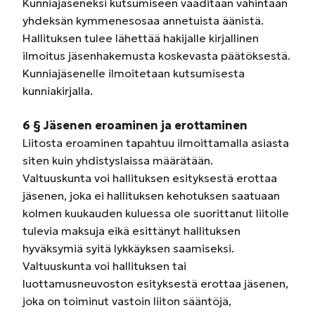
Kunniajäseneksi kutsumiseen vaaditaan vähintään
yhdeksän kymmenesosaa annetuista äänistä.
Hallituksen tulee lähettää hakijalle kirjallinen
ilmoitus jäsenhakemusta koskevasta päätöksestä.
Kunniajäsenelle ilmoitetaan kutsumisesta
kunniakirjalla.
6 § Jäsenen eroaminen ja erottaminen
Liitosta eroaminen tapahtuu ilmoittamalla asiasta
siten kuin yhdistyslaissa määrätään.
Valtuuskunta voi hallituksen esityksestä erottaa
jäsenen, joka ei hallituksen kehotuksen saatuaan
kolmen kuukauden kuluessa ole suorittanut liitolle
tulevia maksuja eikä esittänyt hallituksen
hyväksymiä syitä lykkäyksen saamiseksi.
Valtuuskunta voi hallituksen tai
luottamusneuvoston esityksestä erottaa jäsenen,
joka on toiminut vastoin liiton sääntöjä,