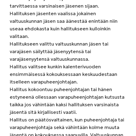
tarvittaessa varsinaisen jäsenen sijaan.
Hallituksen jäsenten vaalissa jokainen
valtuuskunnan jäsen saa äänestää enintään niin
useaa ehdokasta kuin hallitukseen kulloinkin
valitaan.
Hallitukseen valittu valtuuskunnan jäsen tai
varajäsen säilyttää jäsenyytensä tai
varajäsenyytensä valtuuskunnassa.
Hallitus valitsee kunkin kalenterivuoden
ensimmäisessä kokouksessaan keskuudestaan
itselleen varapuheenjohtajan.
Hallitus kokoontuu puheenjohtajan tai hänen
estyneenä ollessaan varapuheenjohtajan kutsusta
taikka jos vähintään kaksi hallituksen varsinaista
jäsentä sitä kirjallisesti vaatii.
Hallitus on päätösvaltainen, kun puheenjohtaja tai
varapuheenjohtaja sekä vähintään kolme muuta
jäsentä on kokouksessa saapuvilla. Valtuuskunnan