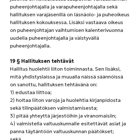
puheenjohtajalla ja varapuheenjohtajalla sekä
hallituksen varajäsenillä on läsnäolo- ja puheoikeus
hallituksen kokouksessa. Lisäksi vastaava oikeus
on puheenjohtajan vaihtumisen kalenterivuonna
uudella puheenjohtajalla ja väistyvällä
puheenjohtajalla.
19 § Hallituksen tehtävät
Hallitus huolehtii liiton toiminnasta. Sen lisäksi,
mitä yhdistyslaissa ja muualla näissä säännöissä
on sanottu, hallituksen tehtävänä on:
1) edustaa liittoa;
2) hoitaa liiton varoja ja huolehtia kirjanpidosta
sekä tilinpäätöksen valmistamisesta;
3) pitää yhteyttä järjestöihin ja viranomaisiin;
4) valmistella valtuuskunnalle esitettävät asiat ja
panna täytäntöön valtuuskunnan päätökset;
sekä