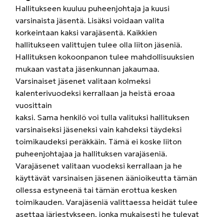
Hallitukseen kuuluu puheenjohtaja ja kuusi
varsinaista jäsentä. Lisäksi voidaan valita
korkeintaan kaksi varajäsentä. Kaikkien
hallitukseen valittujen tulee olla liiton jäseniä.
Hallituksen kokoonpanon tulee mahdollisuuksien
mukaan vastata jäsenkunnan jakaumaa.
Varsinaiset jäsenet valitaan kolmeksi
kalenterivuodeksi kerrallaan ja heistä eroaa
vuosittain
kaksi. Sama henkilö voi tulla valituksi hallituksen
varsinaiseksi jäseneksi vain kahdeksi täydeksi
toimikaudeksi peräkkäin. Tämä ei koske liiton
puheenjohtajaa ja hallituksen varajäseniä.
Varajäsenet valitaan vuodeksi kerrallaan ja he
käyttävät varsinaisen jäsenen äänioikeutta tämän
ollessa estyneenä tai tämän erottua kesken
toimikauden. Varajäseniä valittaessa heidät tulee
asettaa järjestykseen, jonka mukaisesti he tulevat