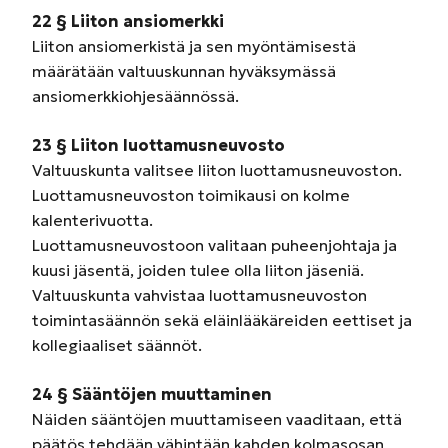
22 § Liiton ansiomerkki
Liiton ansiomerkistä ja sen myöntämisestä
määrätään valtuuskunnan hyväksymässä
ansiomerkkiohjesäännössä.
23 § Liiton luottamusneuvosto
Valtuuskunta valitsee liiton luottamusneuvoston.
Luottamusneuvoston toimikausi on kolme
kalenterivuotta.
Luottamusneuvostoon valitaan puheenjohtaja ja
kuusi jäsentä, joiden tulee olla liiton jäseniä.
Valtuuskunta vahvistaa luottamusneuvoston
toimintasäännön sekä eläinlääkäreiden eettiset ja
kollegiaaliset säännöt.
24 § Sääntöjen muuttaminen
Näiden sääntöjen muuttamiseen vaaditaan, että
päätös tehdään vähintään kahden kolmasosan