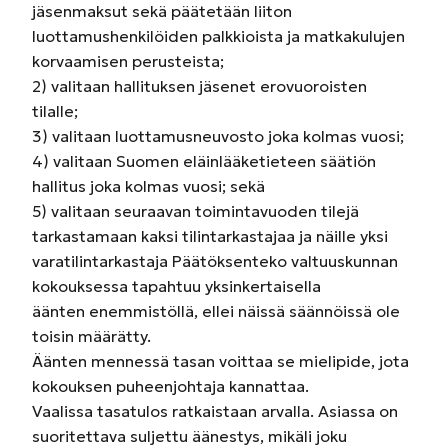
jäsenmaksut sekä päätetään liiton
luottamushenkilöiden palkkioista ja matkakulujen
korvaamisen perusteista;
2) valitaan hallituksen jäsenet erovuoroisten
tilalle;
3) valitaan luottamusneuvosto joka kolmas vuosi;
4) valitaan Suomen eläinlääketieteen säätiön
hallitus joka kolmas vuosi; sekä
5) valitaan seuraavan toimintavuoden tilejä
tarkastamaan kaksi tilintarkastajaa ja näille yksi
varatilintarkastaja Päätöksenteko valtuuskunnan
kokouksessa tapahtuu yksinkertaisella
äänten enemmistöllä, ellei näissä säännöissä ole
toisin määrätty.
Äänten mennessä tasan voittaa se mielipide, jota
kokouksen puheenjohtaja kannattaa.
Vaalissa tasatulos ratkaistaan arvalla. Asiassa on
suoritettava suljettu äänestys, mikäli joku