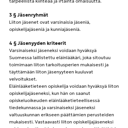
tarpeellista kiinteää ja irtainta omaisuutta.
3 § Jäsenryhmät
Liiton jäsenet ovat varsinaisia jäseniä,
opiskelijajäseniä ja kunniajäseniä.
4 § Jäsenyyden kriteerit
Varsinaiseksi jäseneksi voidaan hyväksyä
Suomessa laillistettu eläinlääkäri, joka sitoutuu
toimimaan liiton tarkoitusperien mukaisesti ja
täyttämään liiton jäsenyyteen kuuluvat
velvoitukset.
Eläinlääketieteen opiskelija voidaan hyväksyä liiton
opiskelijajäseneksi, kun hän on saanut
opiskeluoikeuden eläinlääketieteellisessä
tiedekunnassa ja varsinaiseksi jäseneksi
valtuuskunnan erikseen päättämien perusteiden
mukaisesti. Vastaavasti liiton opiskelijajäseneksi