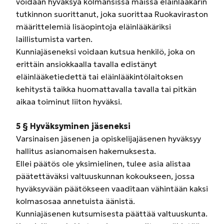
voidaan hyväksyä kolmansissa maissa eläinlääkärin
tutkinnon suorittanut, joka suorittaa Ruokaviraston
määrittelemiä lisäopintoja eläinlääkäriksi
laillistumista varten.
Kunniajäseneksi voidaan kutsua henkilö, joka on
erittäin ansiokkaalla tavalla edistänyt
eläinlääketiedettä tai eläinlääkintölaitoksen
kehitystä taikka huomattavalla tavalla tai pitkän
aikaa toiminut liiton hyväksi.
5 § Hyväksyminen jäseneksi
Varsinaisen jäsenen ja opiskelijajäsenen hyväksyy
hallitus asianomaisen hakemuksesta.
Ellei päätös ole yksimielinen, tulee asia alistaa
päätettäväksi valtuuskunnan kokoukseen, jossa
hyväksyvään päätökseen vaaditaan vähintään kaksi
kolmasosaa annetuista äänistä.
Kunniajäsenen kutsumisesta päättää valtuuskunta.