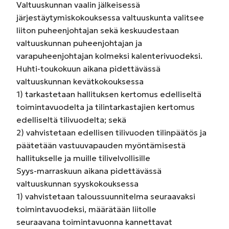
Valtuuskunnan vaalin jälkeisessä
järjestäytymiskokouksessa valtuuskunta valitsee
liiton puheenjohtajan sekä keskuudestaan
valtuuskunnan puheenjohtajan ja
varapuheenjohtajan kolmeksi kalenterivuodeksi.
Huhti-toukokuun aikana pidettävässä
valtuuskunnan kevätkokouksessa
1) tarkastetaan hallituksen kertomus edelliseltä
toimintavuodelta ja tilintarkastajien kertomus
edelliseltä tilivuodelta; sekä
2) vahvistetaan edellisen tilivuoden tilinpäätös ja
päätetään vastuuvapauden myöntämisestä
hallitukselle ja muille tilivelvollisille
Syys-marraskuun aikana pidettävässä
valtuuskunnan syyskokouksessa
1) vahvistetaan taloussuunnitelma seuraavaksi
toimintavuodeksi, määrätään liitolle
seuraavana toimintavuonna kannettavat