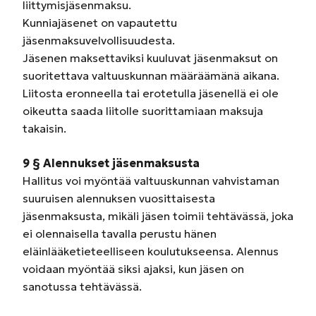
liittymisjäsenmaksu.
Kunniajäsenet on vapautettu
jäsenmaksuvelvollisuudesta.
Jäsenen maksettaviksi kuuluvat jäsenmaksut on
suoritettava valtuuskunnan määräämänä aikana.
Liitosta eronneella tai erotetulla jäsenellä ei ole
oikeutta saada liitolle suorittamiaan maksuja
takaisin.
9 § Alennukset jäsenmaksusta
Hallitus voi myöntää valtuuskunnan vahvistaman
suuruisen alennuksen vuosittaisesta
jäsenmaksusta, mikäli jäsen toimii tehtävässä, joka
ei olennaisella tavalla perustu hänen
eläinlääketieteelliseen koulutukseensa. Alennus
voidaan myöntää siksi ajaksi, kun jäsen on
sanotussa tehtävässä.