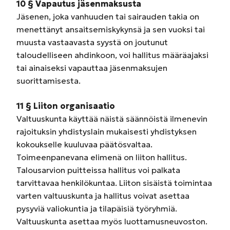
10 § Vapautus jäsenmaksusta
Jäsenen, joka vanhuuden tai sairauden takia on
menettänyt ansaitsemiskykynsä ja sen vuoksi tai
muusta vastaavasta syystä on joutunut
taloudelliseen ahdinkoon, voi hallitus määräajaksi
tai ainaiseksi vapauttaa jäsenmaksujen
suorittamisesta.
11 § Liiton organisaatio
Valtuuskunta käyttää näistä säännöistä ilmenevin
rajoituksin yhdistyslain mukaisesti yhdistyksen
kokoukselle kuuluvaa päätösvaltaa.
Toimeenpanevana elimenä on liiton hallitus.
Talousarvion puitteissa hallitus voi palkata
tarvittavaa henkilökuntaa. Liiton sisäistä toimintaa
varten valtuuskunta ja hallitus voivat asettaa
pysyviä valiokuntia ja tilapäisiä työryhmiä.
Valtuuskunta asettaa myös luottamusneuvoston.