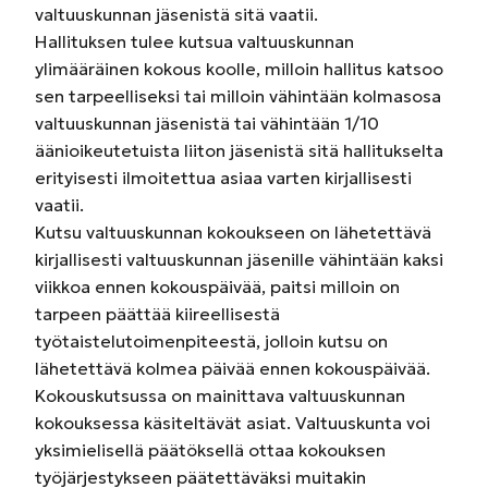
valtuuskunnan jäsenistä sitä vaatii.
Hallituksen tulee kutsua valtuuskunnan
ylimääräinen kokous koolle, milloin hallitus katsoo
sen tarpeelliseksi tai milloin vähintään kolmasosa
valtuuskunnan jäsenistä tai vähintään 1/10
äänioikeutetuista liiton jäsenistä sitä hallitukselta
erityisesti ilmoitettua asiaa varten kirjallisesti
vaatii.
Kutsu valtuuskunnan kokoukseen on lähetettävä
kirjallisesti valtuuskunnan jäsenille vähintään kaksi
viikkoa ennen kokouspäivää, paitsi milloin on
tarpeen päättää kiireellisestä
työtaistelutoimenpiteestä, jolloin kutsu on
lähetettävä kolmea päivää ennen kokouspäivää.
Kokouskutsussa on mainittava valtuuskunnan
kokouksessa käsiteltävät asiat. Valtuuskunta voi
yksimielisellä päätöksellä ottaa kokouksen
työjärjestykseen päätettäväksi muitakin