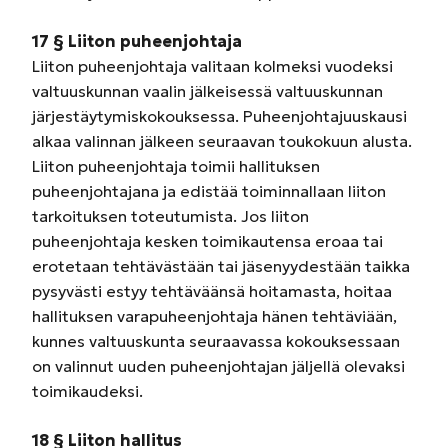
17 § Liiton puheenjohtaja
Liiton puheenjohtaja valitaan kolmeksi vuodeksi
valtuuskunnan vaalin jälkeisessä valtuuskunnan
järjestäytymiskokouksessa. Puheenjohtajuuskausi
alkaa valinnan jälkeen seuraavan toukokuun alusta.
Liiton puheenjohtaja toimii hallituksen
puheenjohtajana ja edistää toiminnallaan liiton
tarkoituksen toteutumista. Jos liiton
puheenjohtaja kesken toimikautensa eroaa tai
erotetaan tehtävästään tai jäsenyydestään taikka
pysyvästi estyy tehtäväänsä hoitamasta, hoitaa
hallituksen varapuheenjohtaja hänen tehtäviään,
kunnes valtuuskunta seuraavassa kokouksessaan
on valinnut uuden puheenjohtajan jäljellä olevaksi
toimikaudeksi.
18 § Liiton hallitus