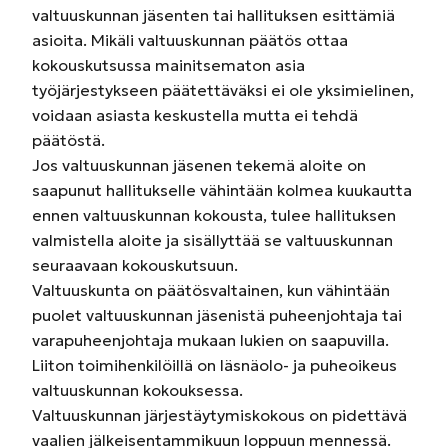
valtuuskunnan jäsenten tai hallituksen esittämiä
asioita. Mikäli valtuuskunnan päätös ottaa
kokouskutsussa mainitsematon asia
työjärjestykseen päätettäväksi ei ole yksimielinen,
voidaan asiasta keskustella mutta ei tehdä
päätöstä.
Jos valtuuskunnan jäsenen tekemä aloite on
saapunut hallitukselle vähintään kolmea kuukautta
ennen valtuuskunnan kokousta, tulee hallituksen
valmistella aloite ja sisällyttää se valtuuskunnan
seuraavaan kokouskutsuun.
Valtuuskunta on päätösvaltainen, kun vähintään
puolet valtuuskunnan jäsenistä puheenjohtaja tai
varapuheenjohtaja mukaan lukien on saapuvilla.
Liiton toimihenkilöillä on läsnäolo- ja puheoikeus
valtuuskunnan kokouksessa.
Valtuuskunnan järjestäytymiskokous on pidettävä
vaalien jälkeisentammikuun loppuun mennessä.