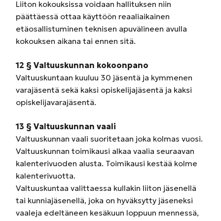
Liiton kokouksissa voidaan hallituksen niin
päättäessä ottaa käyttöön reaaliaikainen
etäosallistuminen teknisen apuvälineen avulla
kokouksen aikana tai ennen sitä.
12 § Valtuuskunnan kokoonpano
Valtuuskuntaan kuuluu 30 jäsentä ja kymmenen
varajäsentä sekä kaksi opiskelijajäsentä ja kaksi
opiskelijavarajäsentä.
13 § Valtuuskunnan vaali
Valtuuskunnan vaali suoritetaan joka kolmas vuosi.
Valtuuskunnan toimikausi alkaa vaalia seuraavan
kalenterivuoden alusta. Toimikausi kestää kolme
kalenterivuotta.
Valtuuskuntaa valittaessa kullakin liiton jäsenellä
tai kunniajäsenellä, joka on hyväksytty jäseneksi
vaaleja edeltäneen kesäkuun loppuun mennessä,