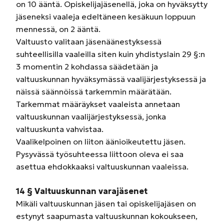
on 10 ääntä. Opiskelijajäsenellä, joka on hyväksytty
jäseneksi vaaleja edeltäneen kesäkuun loppuun
mennessä, on 2 ääntä.
Valtuusto valitaan jäsenäänestyksessä
suhteellisilla vaaleilla siten kuin yhdistyslain 29 §:n
3 momentin 2 kohdassa säädetään ja
valtuuskunnan hyväksymässä vaalijärjestyksessä ja
näissä säännöissä tarkemmin määrätään.
Tarkemmat määräykset vaaleista annetaan
valtuuskunnan vaalijärjestyksessä, jonka
valtuuskunta vahvistaa.
Vaalikelpoinen on liiton äänioikeutettu jäsen.
Pysyvässä työsuhteessa liittoon oleva ei saa
asettua ehdokkaaksi valtuuskunnan vaaleissa.
14 § Valtuuskunnan varajäsenet
Mikäli valtuuskunnan jäsen tai opiskelijajäsen on
estynyt saapumasta valtuuskunnan kokoukseen,