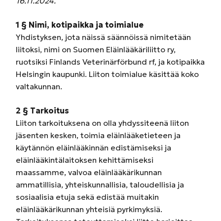
16.11.2024.
1 § Nimi, kotipaikka ja toimialue
Yhdistyksen, jota näissä säännöissä nimitetään
liitoksi, nimi on Suomen Eläinlääkäriliitto ry,
ruotsiksi Finlands Veterinärförbund rf, ja kotipaikka
Helsingin kaupunki. Liiton toimialue käsittää koko
valtakunnan.
2 § Tarkoitus
Liiton tarkoituksena on olla yhdyssiteenä liiton
jäsenten kesken, toimia eläinlääketieteen ja
käytännön eläinlääkinnän edistämiseksi ja
eläinlääkintälaitoksen kehittämiseksi
maassamme, valvoa eläinlääkärikunnan
ammatillisia, yhteiskunnallisia, taloudellisia ja
sosiaalisia etuja sekä edistää muitakin
eläinlääkärikunnan yhteisiä pyrkimyksiä.