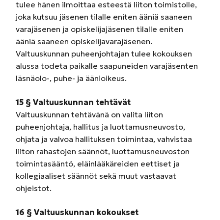
tulee hänen ilmoittaa esteestä liiton toimistolle,
joka kutsuu jäsenen tilalle eniten ääniä saaneen
varajäsenen ja opiskelijajäsenen tilalle eniten
ääniä saaneen opiskelijavarajäsenen.
Valtuuskunnan puheenjohtajan tulee kokouksen
alussa todeta paikalle saapuneiden varajäsenten
läsnäolo-, puhe- ja äänioikeus.
15 § Valtuuskunnan tehtävät
Valtuuskunnan tehtävänä on valita liiton
puheenjohtaja, hallitus ja luottamusneuvosto,
ohjata ja valvoa hallituksen toimintaa, vahvistaa
liiton rahastojen säännöt, luottamusneuvoston
toimintasääntö, eläinlääkäreiden eettiset ja
kollegiaaliset säännöt sekä muut vastaavat
ohjeistot.
16 § Valtuuskunnan kokoukset