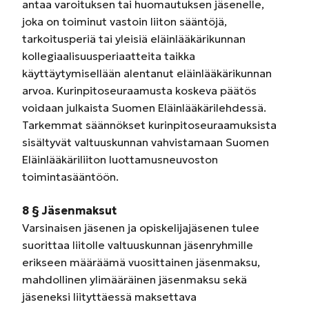
antaa varoituksen tai huomautuksen jäsenelle,
joka on toiminut vastoin liiton sääntöjä,
tarkoitusperiä tai yleisiä eläinlääkärikunnan
kollegiaalisuusperiaatteita taikka
käyttäytymisellään alentanut eläinlääkärikunnan
arvoa. Kurinpitoseuraamusta koskeva päätös
voidaan julkaista Suomen Eläinlääkärilehdessä.
Tarkemmat säännökset kurinpitoseuraamuksista
sisältyvät valtuuskunnan vahvistamaan Suomen
Eläinlääkäriliiton luottamusneuvoston
toimintasääntöön.
8 § Jäsenmaksut
Varsinaisen jäsenen ja opiskelijajäsenen tulee
suorittaa liitolle valtuuskunnan jäsenryhmille
erikseen määräämä vuosittainen jäsenmaksu,
mahdollinen ylimääräinen jäsenmaksu sekä
jäseneksi liityttäessä maksettava