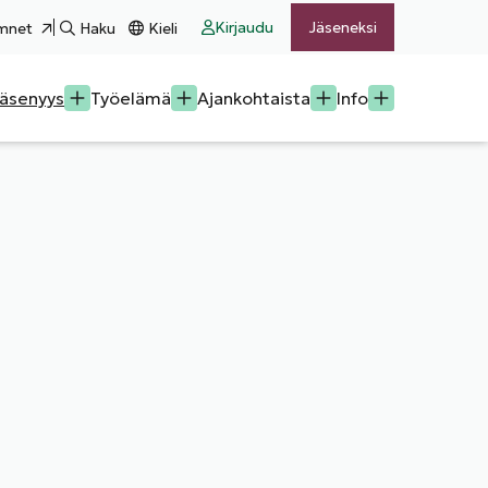
Kirjaudu
Jäseneksi
mnet
Haku
Kieli
äsenyys
Työelämä
Ajankohtaista
Info