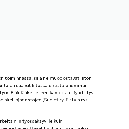
on toiminnassa, sillä he muodostavat liiton
vonta on saanut liitossa entistä enemmän
istyön Eläinlääketieteen kandidaattiyhdistys
iskelijajärjestöjen (Suolet ry, Fistula ry)
eitä niin työssäkäyville kuin
 paineet aiheuttavat huolta, minkä vuoksi