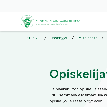
Etusivu
/
Jäsenyys
/
Mitä saat?
/
Opiskelija
Eläinlääkäriliiton opiskelijajäse
Edullisemmalla vuosimaksulla kä
opiskelijoille räätälöidyt edut.