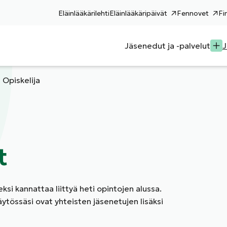
Eläinlääkärilehti
Eläinlääkäripäivät
Fennovet
Fi
Jäsenedut ja -palvelut
J
Opiskelija
t
neksi kannattaa liittyä heti opintojen alussa.
ytössäsi ovat yhteisten jäsenetujen lisäksi