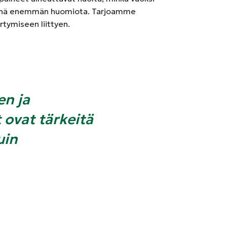
än yhä enemmän huomiota. Tarjoamme
irtymiseen liittyen.
en ja
 ovat tärkeitä
uin