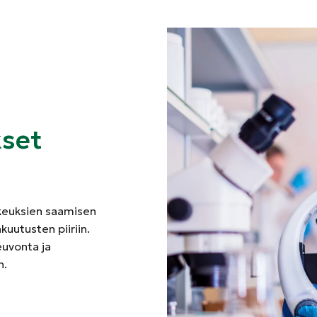
kset
ikeuksien saamisen
kuutusten piiriin.
euvonta ja
n.