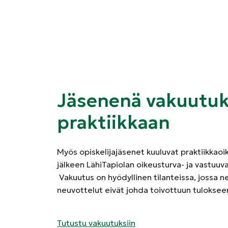
Jäsenenä vakuutu
praktiikkaan
Myös opiskelijajäsenet kuuluvat praktiikkao
jälkeen LähiTapiolan oikeusturva- ja vastuuva
Vakuutus on hyödyllinen tilanteissa, jossa n
neuvottelut eivät johda toivottuun tuloksee
Tutustu vakuutuksiin