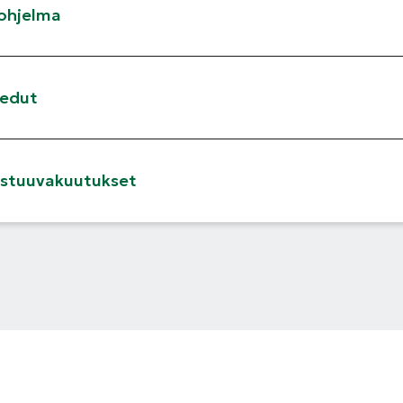
ohjelma
nedut
vastuuvakuutukset