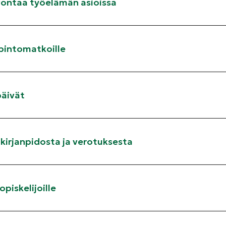
vontaa työelämän asioissa
pintomatkoille
päivät
kirjanpidosta ja verotuksesta
piskelijoille