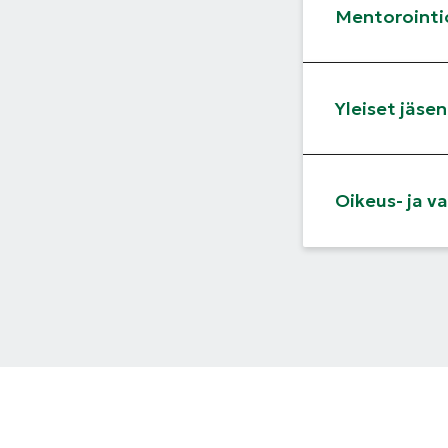
Mentorointi
Yleiset jäse
Oikeus- ja 