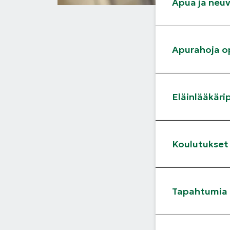
Apua ja neu
Apurahoja o
Eläinlääkäri
Koulutukset 
Tapahtumia o