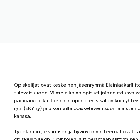
Opiskelijat ovat keskeinen jäsenryhmä Eläinlääkäriliit
tulevaisuuden. Viime aikoina opiskelijoiden edunval
painoarvoa, kattaen niin opintojen sisällön kuin yhte
ry:n (EKY ry) ja ulkomailla opiskelevien suomalaisten op
kanssa.
Työelämän jaksamisen ja hyvinvoinnin teemat ovat tärk
opiskelijoillekin. Opintojen ja työelämään siirtymisen