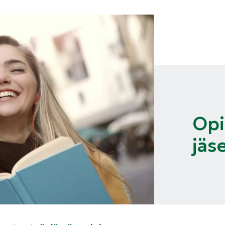
Opi
jäs