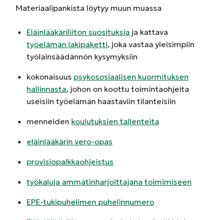
Materiaalipankista löytyy muun muassa
Eläinlääkäriliiton suosituksia
ja kattava
työelämän lakipaketti
, joka vastaa yleisimpiin
työlainsäädännön kysymyksiin
kokonaisuus
psykososiaalisen kuormituksen
hallinnasta
, johon on koottu toimintaohjeita
useisiin työelämän haastaviin tilanteisiin
menneiden
koulutuksien tallenteita
eläinlääkärin vero-opas
provisiopalkkaohjeistus
työkaluja ammatinharjoittajana toimimiseen
EPE-tukipuhelimen puhelinnumero