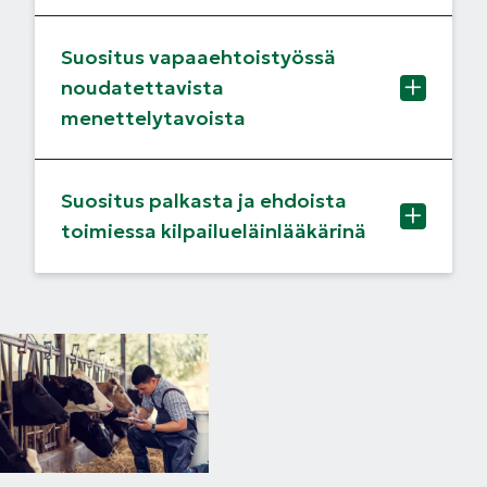
Suositus vapaaehtoistyössä
noudatettavista
menettelytavoista
Suositus palkasta ja ehdoista
toimiessa kilpailueläinlääkärinä