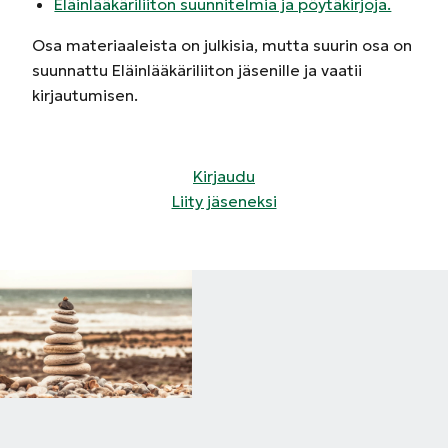
Eläinlääkäriliiton suunnitelmia ja pöytäkirjoja.
Osa materiaaleista on julkisia, mutta suurin osa on
suunnattu Eläinlääkäriliiton jäsenille ja vaatii
kirjautumisen.
Kirjaudu
Liity jäseneksi