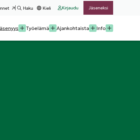
Kirjaudu
Jäseneksi
mnet
Haku
Kieli
äsenyys
Työelämä
Ajankohtaista
Info