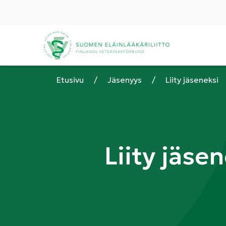
Etusivu
/
Jäsenyys
/
Liity jäseneksi
Liity jäse