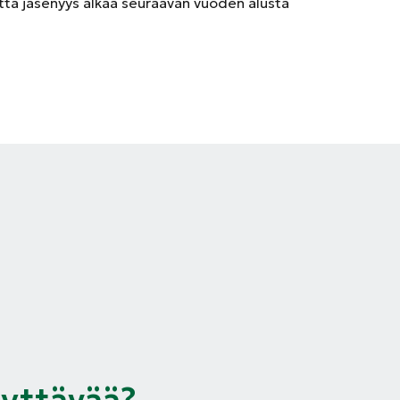
että jäsenyys alkaa seuraavan vuoden alusta
syttävää?