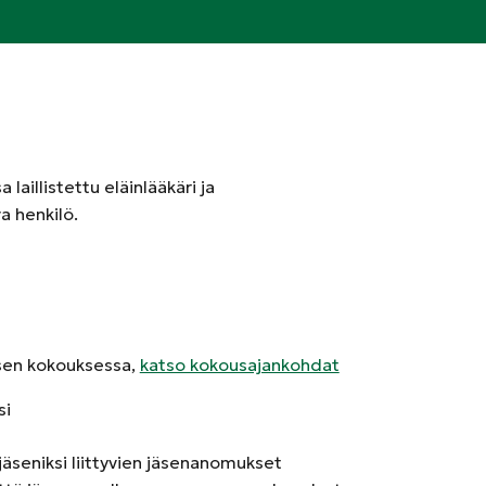
laillistettu eläinlääkäri ja
a henkilö.
ksen kokouksessa,
katso kokousajankohdat
si
jäseniksi liittyvien jäsenanomukset