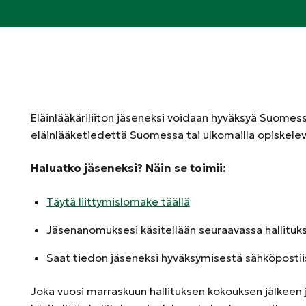
Eläinlääkäriliiton jäseneksi voidaan hyväksyä Suomessa 
eläinlääketiedettä Suomessa tai ulkomailla opiskelev
Haluatko jäseneksi? Näin se toimii:
Täytä liittymislomake täällä
Jäsenanomuksesi käsitellään seuraavassa hallitu
Saat tiedon jäseneksi hyväksymisestä sähköpostii
Joka vuosi marraskuun hallituksen kokouksen jälkeen 