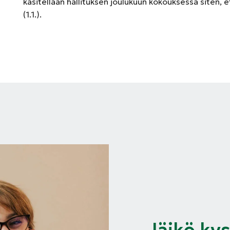
käsitellään hallituksen joulukuun kokouksessa siten, 
(1.1.).
Jäikö ky