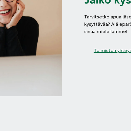
Tarvitsetko apua jäse
kysyttävää? Älä epä
sinua mielellämme!
Toimiston yhtey