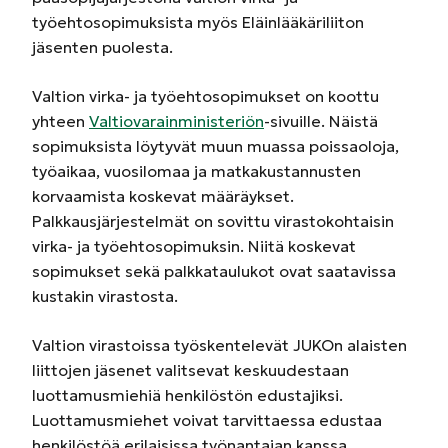
työehtosopimuksista myös Eläinlääkäriliiton
jäsenten puolesta.
Valtion virka- ja työehtosopimukset on koottu
yhteen
Valtiovarainministeriön
-sivuille. Näistä
sopimuksista löytyvät muun muassa poissaoloja,
työaikaa, vuosilomaa ja matkakustannusten
korvaamista koskevat määräykset.
Palkkausjärjestelmät on sovittu virastokohtaisin
virka- ja työehtosopimuksin. Niitä koskevat
sopimukset sekä palkkataulukot ovat saatavissa
kustakin virastosta.
Valtion virastoissa työskentelevät JUKOn alaisten
liittojen jäsenet valitsevat keskuudestaan
luottamusmiehiä henkilöstön edustajiksi.
Luottamusmiehet voivat tarvittaessa edustaa
henkilöstöä erilaisissa työnantajan kanssa