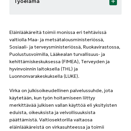
Työelämä
Eläinlääkäreitä toimii monissa eri tehtävissä
valtiolla Maa- ja metsätalousministeriössä,
Sosiaali- ja terveysministeriössä, Ruokavirastossa,
Puolustusvoimilla, Lääkealan turvallisuus- ja
kehittämiskeskuksessa (FIMEA), Terveyden ja
hyvinvoinnin laitoksella (THL) ja
Luonnonvarakeskuksella (LUKE).
Virka on julkisoikeudellinen palvelussuhde, jota
käytetään, kun työn hoitamiseen liittyy
merkittävää julkisen vallan käyttöä eli yksityisten
eduista, oikeuksista ja velvollisuuksista
päättämistä. Valtiosektorilla valtaosa
eläinlääkäreistä on virkasuhteessa ja toimii