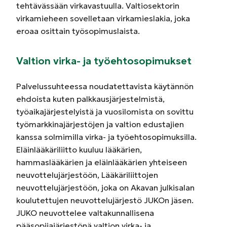
tehtävässään virkavastuulla. Valtiosektorin
virkamieheen sovelletaan virkamieslakia, joka
eroaa osittain työsopimuslaista.
Valtion virka- ja työehtosopimukset
Palvelussuhteessa noudatettavista käytännön
ehdoista kuten palkkausjärjestelmistä,
työaikajärjestelyistä ja vuosilomista on sovittu
työmarkkinajärjestöjen ja valtion edustajien
kanssa solmimilla virka- ja työehtosopimuksilla.
Eläinlääkäriliitto kuuluu lääkärien,
hammaslääkärien ja eläinlääkärien yhteiseen
neuvottelujärjestöön, Lääkäriliittojen
neuvottelujärjestöön, joka on Akavan julkisalan
koulutettujen neuvottelujärjestö JUKOn jäsen.
JUKO neuvottelee valtakunnallisena
pääsopijajärjestönä valtion virka- ja