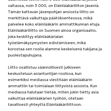
valtaosa, noin 3 000, on Eläinlääkäriliiton jäseniä.
Tämän kattavan jäsenpohjan ansiosta liitto on
merkittävä vaikuttaja päätöksenteossa, mikä
palvelee koko eläinlääkärin ammattikunnan etuja.
Eläinlääkäriliitto on Suomen ainoa organisaatio,
joka keskittyy eläinlääkärialan
työelämäkysymysten edistämiseen, mikä
korostaa sen roolia alamme keskeisenä tukijana ja
puolestapuhujana.
Liitto osallistuu säännöllisesti julkiseen
keskusteluun asiantuntijan roolissa, kun
esimerkiksi mediassa viestitään eläinlääkärin
ammattiin tai toimialaan liittyvistä asioista. Kun
mediassa halutaan tietää, miten jokin tietty asia
vaikuttaa eläinlääkärien työhön, otetaan
tavallisesti yhteyttä Eläinlääkäriliittoon.