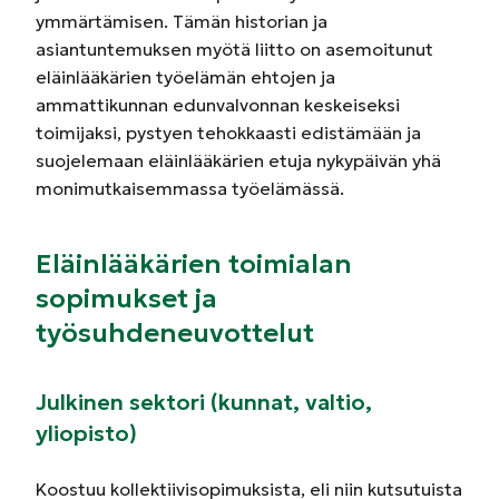
ymmärtämisen. Tämän historian ja
asiantuntemuksen myötä liitto on asemoitunut
eläinlääkärien työelämän ehtojen ja
ammattikunnan edunvalvonnan keskeiseksi
toimijaksi, pystyen tehokkaasti edistämään ja
suojelemaan eläinlääkärien etuja nykypäivän yhä
monimutkaisemmassa työelämässä.
Eläinlääkärien toimialan
sopimukset ja
työsuhdeneuvottelut
Julkinen sektori (kunnat, valtio,
yliopisto)
Koostuu kollektiivisopimuksista, eli niin kutsutuista