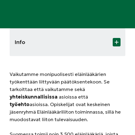
Info
Vaikutamme monipuolisesti eläinlääkärien
työkenttään liittyvään päätöksentekoon. Se
tarkoittaa että vaikutamme sekä
yhteiskunnallisissa
asioissa että
työehto
asioissa. Opiskelijat ovat keskeinen
jäsenryhmä Eläinlääkäriliiton toiminnassa, sillä he
muodostavat liiton tulevaisuuden.
Suomessa toimii noin 3 500 eläinlääkäriä, joista