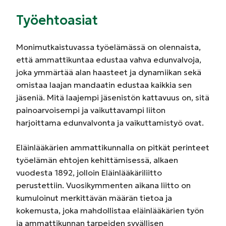
Työehtoasiat
Monimutkaistuvassa työelämässä on olennaista,
että ammattikuntaa edustaa vahva edunvalvoja,
joka ymmärtää alan haasteet ja dynamiikan sekä
omistaa laajan mandaatin edustaa kaikkia sen
jäseniä. Mitä laajempi jäsenistön kattavuus on, sitä
painoarvoisempi ja vaikuttavampi liiton
harjoittama edunvalvonta ja vaikuttamistyö ovat.
Eläinlääkärien ammattikunnalla on pitkät perinteet
työelämän ehtojen kehittämisessä, alkaen
vuodesta 1892, jolloin Eläinlääkäriliitto
perustettiin. Vuosikymmenten aikana liitto on
kumuloinut merkittävän määrän tietoa ja
kokemusta, joka mahdollistaa eläinlääkärien työn
ja ammattikunnan tarpeiden syvällisen