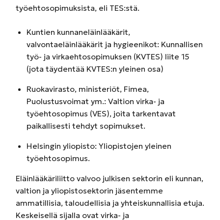
työehtosopimuksista, eli TES:stä.
Kuntien kunnaneläinlääkärit,
valvontaeläinlääkärit ja hygieenikot: Kunnallisen
työ- ja virkaehtosopimuksen (KVTES) liite 15
(jota täydentää KVTES:n yleinen osa)
Ruokavirasto, ministeriöt, Fimea,
Puolustusvoimat ym.: Valtion virka- ja
työehtosopimus (VES), joita tarkentavat
paikallisesti tehdyt sopimukset.
Helsingin yliopisto: Yliopistojen yleinen
työehtosopimus.
Eläinlääkäriliitto valvoo julkisen sektorin eli kunnan,
valtion ja yliopistosektorin jäsentemme
ammatillisia, taloudellisia ja yhteiskunnallisia etuja.
Keskeisellä sijalla ovat virka- ja