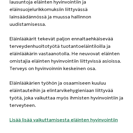
lausuntoja eläinten hyvinvointiin ja
eläinsuojelurikkomuksiin liittyvässä
lainsäädännössä ja muussa hallinnon
uudistamisessa.
Eläinlääkärit tekevät paljon ennaltaehkäisevää
terveydenhuoltotyötä tuotantoeläintiloilla ja
eläinlääkärin vastaanotolla. He neuvovat eläinten
omistajia eläinten hyvinvointiin liittyvissä asioissa.
Terveys on hyvinvoinnin keskeinen osa.
Eläinlääkärien työhön ja osaamiseen kuuluu
eläintauteihin ja elintarvikehygieniaan liittyvää
työtä, joka vaikuttaa myös ihmisten hyvinvointiin ja
terveyteen.
Lisää lisää vaikuttamisesta eläinten hyvinvointiin