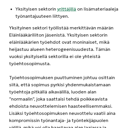
Yksityisen sektorin
yrittäjillä
on lisämateriaaleja
työnantajuuteen liittyen.
Yksityinen sektori työllistää merkittävän määrän
Eläinlääkäriliiton jäsenistä. Yksityisen sektorin
eläinlääkärien työehdot ovat moninaiset, mikä
heijastuu alueen heterogeenisuudesta. Tämän
vuoksi yksityisellä sektorilla ei ole yhteistä
työehtosopimusta.
Työehtosopimuksen puuttuminen johtuu osittain
siitä, että sopimus pyrkisi yhdenmukaistamaan
työehtoja pitkällä aikavälillä, luoden alan
”normaalin”, joka saattaisi tehdä poikkeavista
ehdoista neuvottelemisen haasteellisemmaksi.
Lisäksi työehtosopimuksen neuvottelu vaatii aina
kompromissin työnantaja- ja työntekijäpuolen
välillä, mikä voi olla haastavaa alan laajassa ja