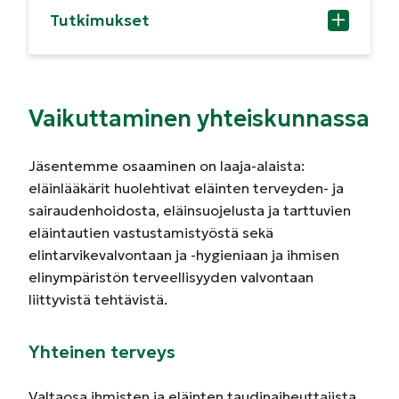
Tutkimukset
Vaikuttaminen yhteiskunnassa
Jäsentemme osaaminen on laaja-alaista:
eläinlääkärit huolehtivat eläinten terveyden- ja
sairaudenhoidosta, eläinsuojelusta ja tarttuvien
eläintautien vastustamistyöstä sekä
elintarvikevalvontaan ja -hygieniaan ja ihmisen
elinympäristön terveellisyyden valvontaan
liittyvistä tehtävistä.
Yhteinen terveys
Valtaosa ihmisten ja eläinten taudinaiheuttajista