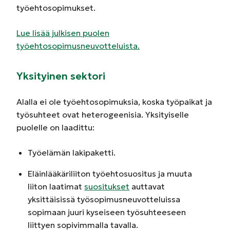
työehtosopimukset.
Lue lisää julkisen puolen
työehtosopimusneuvotteluista.
Yksityinen sektori
Alalla ei ole työehtosopimuksia, koska työpaikat ja
työsuhteet ovat heterogeenisia. Yksityiselle
puolelle on laadittu:
Työelämän lakipaketti.
Eläinlääkäriliiton työehtosuositus ja muuta
liiton laatimat
suositukset
auttavat
yksittäisissä työsopimusneuvotteluissa
sopimaan juuri kyseiseen työsuhteeseen
liittyen sopivimmalla tavalla.