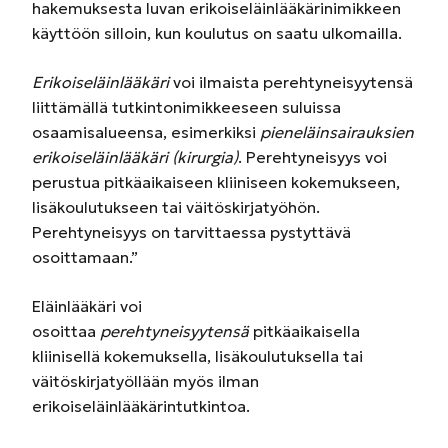
hakemuksesta luvan erikoiseläinlääkärinimikkeen
käyttöön silloin, kun koulutus on saatu ulkomailla.
Erikoiseläinlääkäri
voi ilmaista perehtyneisyytensä
liittämällä tutkintonimikkeeseen suluissa
osaamisalueensa, esimerkiksi
pieneläinsairauksien
erikoiseläinlääkäri (kirurgia)
. Perehtyneisyys voi
perustua pitkäaikaiseen kliiniseen kokemukseen,
lisäkoulutukseen tai väitöskirjatyöhön.
Perehtyneisyys on tarvittaessa pystyttävä
osoittamaan.”
Eläinlääkäri voi
osoittaa
perehtyneisyytensä
pitkäaikaisella
kliinisellä kokemuksella, lisäkoulutuksella tai
väitöskirjatyöllään myös ilman
erikoiseläinlääkärintutkintoa.