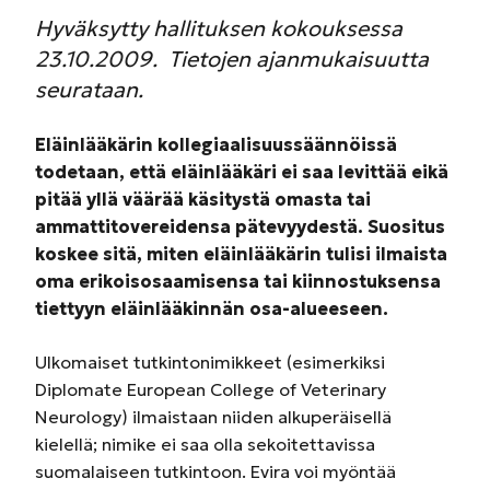
Hyväksytty hallituksen kokouksessa
23.10.2009. Tietojen ajanmukaisuutta
seurataan.
Eläinlääkärin kollegiaalisuussäännöissä
todetaan, että eläinlääkäri ei saa levittää eikä
pitää yllä väärää käsitystä omasta tai
ammattitovereidensa pätevyydestä. Suositus
koskee sitä, miten eläinlääkärin tulisi ilmaista
oma erikoisosaamisensa tai kiinnostuksensa
tiettyyn eläinlääkinnän osa-alueeseen.
Ulkomaiset tutkintonimikkeet (esimerkiksi
Diplomate European College of Veterinary
Neurology) ilmaistaan niiden alkuperäisellä
kielellä; nimike ei saa olla sekoitettavissa
suomalaiseen tutkintoon. Evira voi myöntää