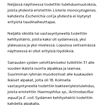
Neljässä näytteessä todettiin tulehdusmuutoksia,
joista yhdestä eristettiin
Listeria monocytogenes
,
kahdesta
Escherichia coli
ja yhdestä ei löytynyt
erityistä taudinaiheuttajaa.
Neljällä sikiöllä tai vastasyntyneellä todettiin
kehityshäiriö, joista kaksi oli sydämessä, yksi
yläleuassa ja yksi nivelessä. Lopuissa seitsemässä
näytteessä ei ollut erityisiä löydöksiä.
Sairauden syiden selvittämiseksi tutkittiin 31 alle
vuoden ikäistä nuorta alpakkaa ja laamaa.
Suurimman ryhmän muodostivat alle kuukauden
ikäiset alpakat, joita oli 18. Kolmella
vastasyntyneellä todettiin bakteeriyleistulehdus,
joista eristettiin
Haemophilus sp
.,
Actinobacillus
equuli
ja
E. coli
. Sydämen kehityshäiriö todettiin
kahdella alpakalla.