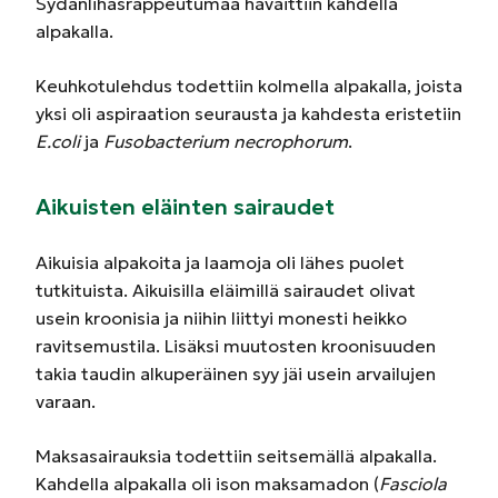
Sydänlihasrappeutumaa havaittiin kahdella
alpakalla.
Keuhkotulehdus todettiin kolmella alpakalla, joista
yksi oli aspiraation seurausta ja kahdesta eristetiin
E.coli
ja
Fusobacterium necrophorum
.
Aikuisten eläinten sairaudet
Aikuisia alpakoita ja laamoja oli lähes puolet
tutkituista. Aikuisilla eläimillä sairaudet olivat
usein kroonisia ja niihin liittyi monesti heikko
ravitsemustila. Lisäksi muutosten kroonisuuden
takia taudin alkuperäinen syy jäi usein arvailujen
varaan.
Maksasairauksia todettiin seitsemällä alpakalla.
Kahdella alpakalla oli ison maksamadon (
Fasciola