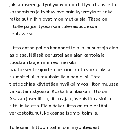
jaksamiseen ja työhyvinvointiin liittyviä haasteita.
Jaksamisen ja työhyvinvoinnin kysymykset sekä
ratkaisut niihin ovat monimutkaisia. Tässä on
liitolle paljon työsarkaa tulevaisuudessa
tehtäväksi.
Liitto antaa paljon kannanottoja ja lausuntoja alan
asioissa. Näissä perustellaan alan kantoja ja
tuodaan laajemmin esimerkiksi
päätöksentekijöiden tietoon, mitä vaikutuksia
suunnitelluilla muutoksilla alaan olisi. Tätä
tietopohjaa käytetään hyväksi myös liiton muussa
vaikuttamistyössä. Koska Eläinlääkäriliitto on
Akavan jäsenliitto, liitto ajaa jäsenistön asioita
sitäkin kautta. Eläinlääkäriliitto on mielestäni
verkostoitunut, kokoansa isompi toimija.
Tullessani liittoon töihin olin myönteisesti