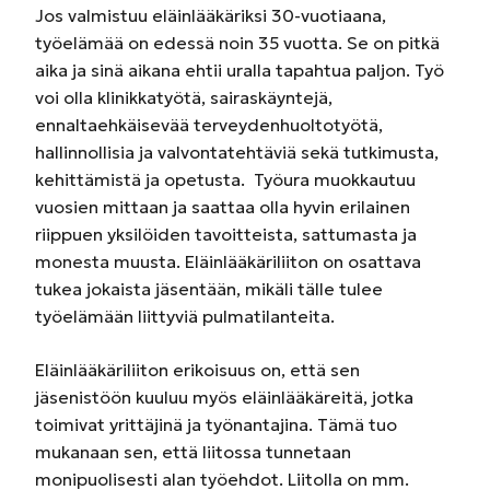
Jos valmistuu eläinlääkäriksi 30-vuotiaana,
työelämää on edessä noin 35 vuotta. Se on pitkä
aika ja sinä aikana ehtii uralla tapahtua paljon. Työ
voi olla klinikkatyötä, sairaskäyntejä,
ennaltaehkäisevää terveydenhuoltotyötä,
hallinnollisia ja valvontatehtäviä sekä tutkimusta,
kehittämistä ja opetusta. Työura muokkautuu
vuosien mittaan ja saattaa olla hyvin erilainen
riippuen yksilöiden tavoitteista, sattumasta ja
monesta muusta. Eläinlääkäriliiton on osattava
tukea jokaista jäsentään, mikäli tälle tulee
työelämään liittyviä pulmatilanteita.
Eläinlääkäriliiton erikoisuus on, että sen
jäsenistöön kuuluu myös eläinlääkäreitä, jotka
toimivat yrittäjinä ja työnantajina. Tämä tuo
mukanaan sen, että liitossa tunnetaan
monipuolisesti alan työehdot. Liitolla on mm.