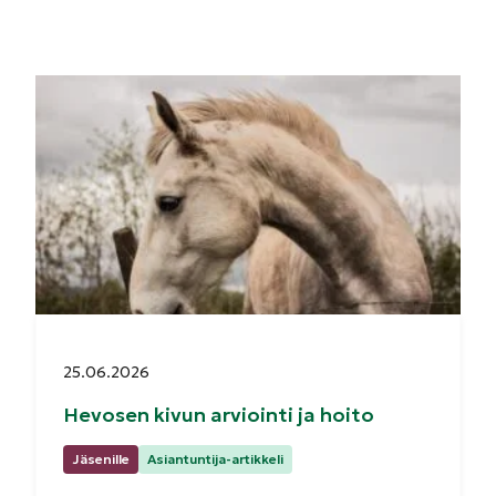
Julkaistu:
25.06.2026
Hevosen kivun arviointi ja hoito
Kategoriat:
Jäsenille
Asiantuntija-artikkeli