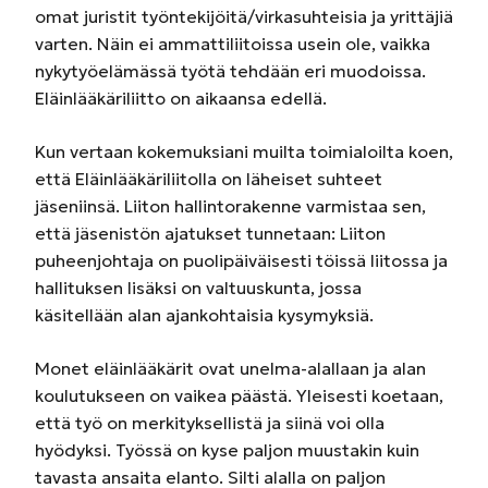
omat juristit työntekijöitä/virkasuhteisia ja yrittäjiä
varten. Näin ei ammattiliitoissa usein ole, vaikka
nykytyöelämässä työtä tehdään eri muodoissa.
Eläinlääkäriliitto on aikaansa edellä.
Kun vertaan kokemuksiani muilta toimialoilta koen,
että Eläinlääkäriliitolla on läheiset suhteet
jäseniinsä. Liiton hallintorakenne varmistaa sen,
että jäsenistön ajatukset tunnetaan: Liiton
puheenjohtaja on puolipäiväisesti töissä liitossa ja
hallituksen lisäksi on valtuuskunta, jossa
käsitellään alan ajankohtaisia kysymyksiä.
Monet eläinlääkärit ovat unelma-alallaan ja alan
koulutukseen on vaikea päästä. Yleisesti koetaan,
että työ on merkityksellistä ja siinä voi olla
hyödyksi. Työssä on kyse paljon muustakin kuin
tavasta ansaita elanto. Silti alalla on paljon