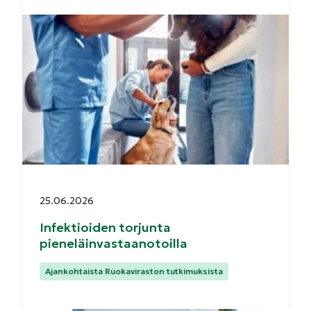
Julkaistu:
25.06.2026
Infektioiden torjunta
pieneläinvastaanotoilla
Kategoriat:
Ajankohtaista Ruokaviraston tutkimuksista