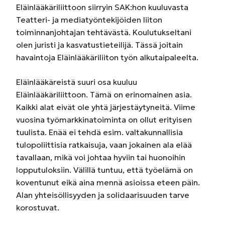
Eläinlääkäriliittoon siirryin SAK:hon kuuluvasta
Teatteri- ja mediatyöntekijöiden liiton
toiminnanjohtajan tehtävästä. Koulutukseltani
olen juristi ja kasvatustieteilijä. Tässä joitain
havaintoja Eläinlääkäriliiton työn alkutaipaleelta.
Eläinlääkäreistä suuri osa kuuluu
Eläinlääkäriliittoon. Tämä on erinomainen asia.
Kaikki alat eivät ole yhtä järjestäytyneitä. Viime
vuosina työmarkkinatoiminta on ollut erityisen
tuulista. Enää ei tehdä esim. valtakunnallisia
tulopoliittisia ratkaisuja, vaan jokainen ala elää
tavallaan, mikä voi johtaa hyviin tai huonoihin
lopputuloksiin. Välillä tuntuu, että työelämä on
koventunut eikä aina mennä asioissa eteen päin.
Alan yhteisöllisyyden ja solidaarisuuden tarve
korostuvat.