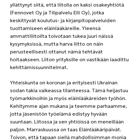
yllättynyt siitä, että liitolla on kaksi osakeyhtiötä
(Fennovet Oy ja Tilipalvelu Elli Oy), jotka
keskittyvät koulutus- ja kirjanpitopalveluiden
tuottamiseen eläinlääkäreille. Yleensä
ammattiliitoilta toivotaan tukea juuri näissä
kysymyksissä, mutta harva liitto on näin
perusteellisesti ottanut nämä tehtävät
hoitaakseen. Liiton yrityksille on vastikään laadittu
kehittämissuunnitelmat.
Yhteiskunta on koronan ja erityisesti Ukrainan
sodan takia vaikeassa tilanteessa. Tämä heijastuu
työmarkkinoihin ja myös eläinlääkäreiden työhön.
Kehitymme ajan mukana ja teemme parhaamme,
jotta jäsenistön työelämä edistyy hyvään
suuntaan. Liitossa ja sen yhtiöissä on meneillään
paljon. Marraskuussa on taas Eläinlääkäripäivät.
Toivon, että tapaan siellä mahdollisimman monia