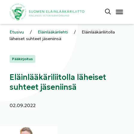
Etusivu
/
Eläinlääkärilehti
/
Eläinlääkäriliitolla
läheiset suhteet jäseniinsä
Kategoriat:
Pääkirjoitus
Eläinlääkäriliitolla läheiset
suhteet jäseniinsä
Julkaistu:
02.09.2022