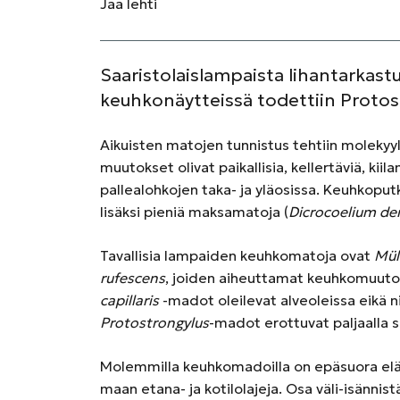
Jaa
lehti
Saaristolaislampaista lihantarkas
keuhkonäytteissä todettiin Protos
Aikuisten matojen tunnistus tehtiin molekyy
muutokset olivat paikallisia, kellertäviä, kiila
pallealohkojen taka- ja yläosissa. Keuhkoputk
lisäksi pieniä maksamatoja (
Dicrocoelium de
Tavallisia lampaiden keuhkomatoja ovat
Mül
rufescens
, joiden aiheuttamat keuhkomuutok
capillaris
-madot oleilevat alveoleissa eikä n
Protostrongylus
-madot erottuvat paljaalla s
Molemmilla keuhkomadoilla on epäsuora elämä
maan etana- ja kotilolajeja. Osa väli-isännis