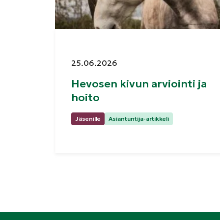
Julkaistu:
25.06.2026
Hevosen kivun arviointi ja
hoito
Kategoriat:
Jäsenille
Asiantuntija-artikkeli