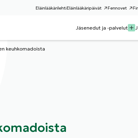
Eläinlääkärilehti
Eläinlääkäripäivät
Fennovet
Fi
Jäsenedut ja -palvelut
J
en keuhkomadoista
komadoista