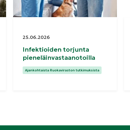
Julkaistu:
25.06.2026
Infektioiden torjunta
pieneläinvastaanotoilla
Kategoriat:
Ajankohtaista Ruokaviraston tutkimuksista