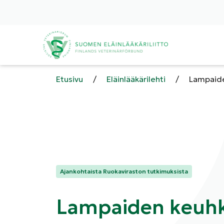
Etusivu
/
Eläinlääkärilehti
/
Lampaid
Kategoriat:
Ajankohtaista Ruokaviraston tutkimuksista
Lampaiden keuh