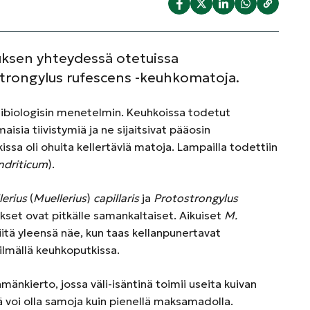
tuksen yhteydessä otetuissa
trongylus rufescens -keuhkomatoja.
libiologisin menetelmin. Keuhkoissa todetut
maisia tiivistymiä ja ne sijaitsivat pääosin
issa oli ohuita kellertäviä matoja. Lampailla todettiin
ndriticum
).
lerius
(
Muellerius
)
capillaris
ja
Protostrongylus
set ovat pitkälle samankaltaiset. Aikuiset
M.
iitä yleensä näe, kun taas kellanpunertavat
ilmällä keuhkoputkissa.
nkierto, jossa väli-isäntinä toimii useita kuivan
tä voi olla samoja kuin pienellä maksamadolla.