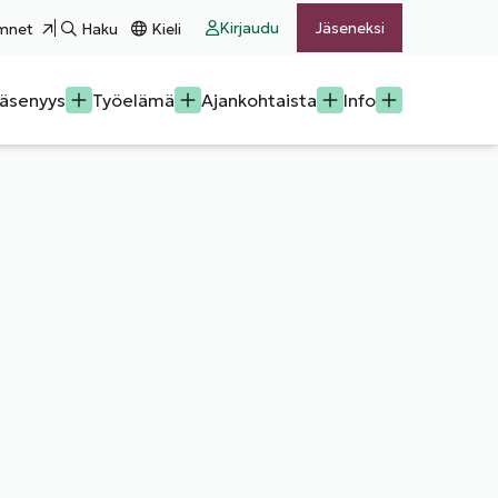
Kirjaudu
Jäseneksi
mnet
Haku
Kieli
äsenyys
Työelämä
Ajankohtaista
Info