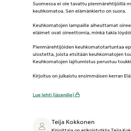
Suomessa ei ole tavattu pienmärehtijöillä 
keuhkomatoa. Sen elämänkierto on suora.
Keuhkomatojen lampaille aiheuttamat oireet
eläimet ovat oireettomia, minkä takia löydö
Pienmärehtijöiden keuhkomatotartuntaa epäi
ulostetta, joista etsitään keuhkomatojen t
Keuhkomatojen lajitunnistus perustuu toukkie
Kirjoitus on julkaistu ensimmäisen kerran El
Lue lehti (jäsenille)
Teija Kokkonen
Kirjoittaja on erikoistutkija Teija Ko