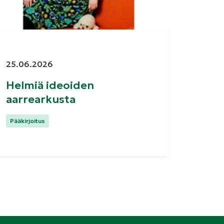
Julkaistu:
25.06.2026
Helmiä ideoiden
aarrearkusta
Kategoriat:
Pääkirjoitus