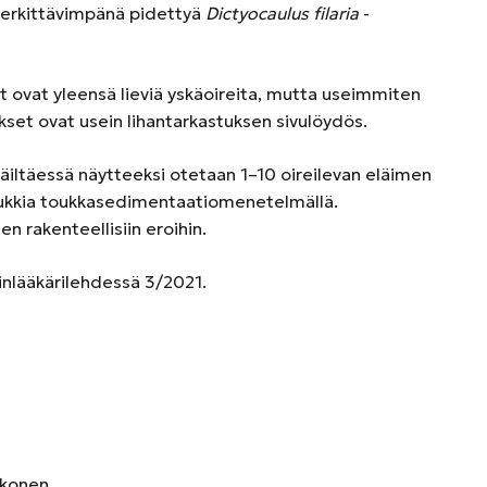
merkittävimpänä pidettyä
Dictyocaulus filaria
-
 ovat yleensä lieviä yskäoireita, mutta useimmiten
kset ovat usein lihantarkastuksen sivulöydös.
ltäessä näytteeksi otetaan 1–10 oireilevan eläimen
oukkia toukkasedimentaatiomenetelmällä.
n rakenteellisiin eroihin.
äinlääkärilehdessä 3/2021.
kkonen.