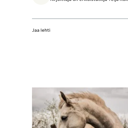
Jaa
lehti