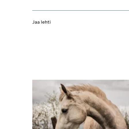
Jaa
lehti