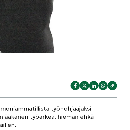
a moniammatillista työnohjaajaksi
äinlääkärien työarkea, hieman ehkä
illen.