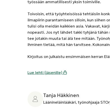
työssään ammatillisesti yksin toimiville.
Toivoisin, että työyhteisöissä tehtäisiin kon
ilmapiirin parantamiseen silloin, kun siihen 
tulisi olla meidän kaikkien asia. Vakavat, kär
nopeasti. Jos nyt lähdet takki tyhjänä tähän sy
tee jotakin muuta tai älä tee mitään. Työnohj
ihminen tietää, mitä hän tarvitsee. Kokonain
Kirjoitus on julkaistu ensimmäisen kerran El
Lue lehti (jäsenille)
Tanja Häkkinen
Läänineläinlääkäri, työnohjaaja STOr