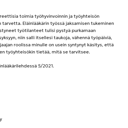
kreettisia toimia työhyvinvoinnin ja työyhteisön
on tarvetta. Eläinlääkärin työssä jaksamisen tukeminen
jistyneet työtilanteet tulisi pystyä purkamaan
ksyyn, niin salli itsellesi taukoja, vähennä työpäiviä,
aajan roolissa minulle on usein syntynyt käsitys, että
en työyhteisökin tietää, mitä se tarvitsee.
äinlääkärilehdessä 5/2021.
y