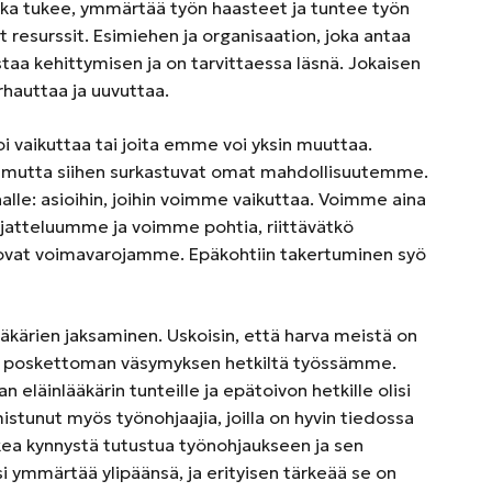
joka tukee, ymmärtää työn haasteet ja tuntee työn
t resurssit. Esimiehen ja organisaation, joka antaa
aa kehittymisen ja on tarvittaessa läsnä. Jokaisen
rhauttaa ja uuvuttaa.
i vaikuttaa tai joita emme voi yksin muuttaa.
, mutta siihen surkastuvat omat mahdollisuutemme.
saalle: asioihin, joihin voimme vaikuttaa. Voimme aina
atteluumme ja voimme pohtia, riittävätkö
a ovat voimavarojamme. Epäkohtiin takertuminen syö
nlääkärien jaksaminen. Uskoisin, että harva meistä on
ai poskettoman väsymyksen hetkiltä työssämme.
n eläinlääkärin tunteille ja epätoivon hetkille olisi
stunut myös työnohjaajia, joilla on hyvin tiedossa
kea kynnystä tutustua työnohjaukseen ja sen
isi ymmärtää ylipäänsä, ja erityisen tärkeää se on