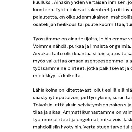
kuulluksi. Ainakin yhden vertaisen ihmisen, 
luonteen. Työtä tukevat rakenteet ja riittävä
palautetta, on oikeudenmukainen, mahdollist
osatekijän heikkous tai puute kuormittaa, tu
Työssämme on aina tekijöitä, joihin emme vo
Voimme nähdä, purkaa ja ilmaista ongelmia
Arvokas taito olisi kääntää silloin ajatus toi
myös vaikuttaa omaan asenteeseemme ja aj
työssämme ne piirteet, jotka palkitsevat j
mielekkyyttä kaikelta.
Lähiaikoina on kiitettävästi ollut esillä eläi
säästynyt epätoivon, pettymyksen, surun t
Toivoisin, että yksin selviytymisen pakon sijaa
tilaa ja aikaa. Ammattikunnastamme on valmi
työmme piirteet ja ongelmat, mikä voisi las
mahdollisiin hyötyihin. Vertaistuen tarve tul