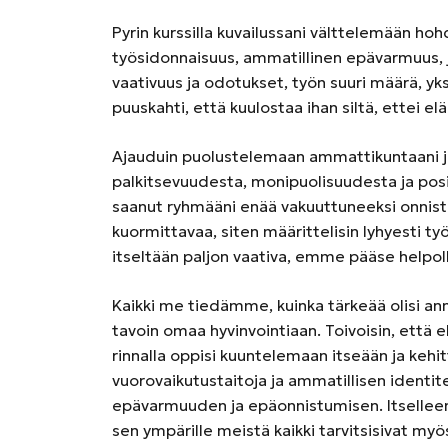
Pyrin kurssilla kuvailussani välttelemään hoh
työsidonnaisuus, ammatillinen epävarmuus, jo
vaativuus ja odotukset, työn suuri määrä, y
puuskahti, että kuulostaa ihan siltä, ettei el
Ajauduin puolustelemaan ammattikuntaani j
palkitsevuudesta, monipuolisuudesta ja posi
saanut ryhmääni enää vakuuttuneeksi onnis
kuormittavaa, siten määrittelisin lyhyesti työ
itseltään paljon vaativa, emme pääse helpoll
Kaikki me tiedämme, kuinka tärkeää olisi anno
tavoin omaa hyvinvointiaan. Toivoisin, että
rinnalla oppisi kuuntelemaan itseään ja kehit
vuorovaikutustaitoja ja ammatillisen identit
epävarmuuden ja epäonnistumisen. Itselleen 
sen ympärille meistä kaikki tarvitsisivat myö