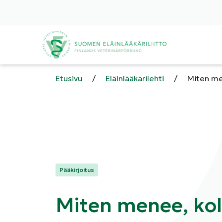
Etusivu
/
Eläinlääkärilehti
/
Miten me
Kategoriat:
Pääkirjoitus
Miten menee, kol