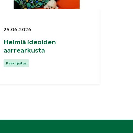
Julkaistu:
25.06.2026
Helmiä ideoiden
aarrearkusta
Kategoriat:
Pääkirjoitus