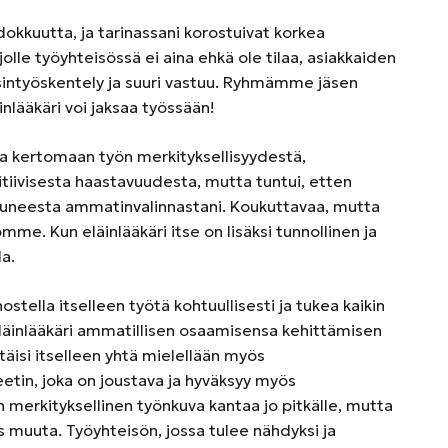
dokkuutta, ja tarinassani korostuivat korkea
lle työyhteisössä ei aina ehkä ole tilaa, asiakkaiden
ksintyöskentely ja suuri vastuu. Ryhmämme jäsen
äinlääkäri voi jaksaa työssään!
a kertomaan työn merkityksellisyydestä,
tiivisesta haastavuudesta, mutta tuntui, etten
tuneesta ammatinvalinnastani. Koukuttavaa, mutta
mme. Kun eläinlääkäri itse on lisäksi tunnollinen ja
a.
stella itselleen työtä kohtuullisesti ja tukea kaikin
 eläinlääkäri ammatillisen osaamisensa kehittämisen
täisi itselleen yhtä mielellään myös
eetin, joka on joustava ja hyväksyy myös
merkityksellinen työnkuva kantaa jo pitkälle, mutta
s muuta. Työyhteisön, jossa tulee nähdyksi ja