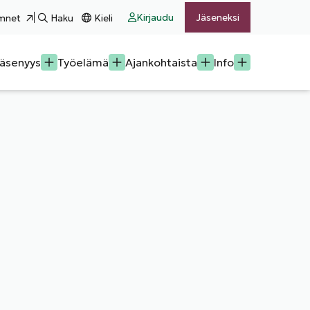
Kirjaudu
Jäseneksi
mnet
Haku
Kieli
äsenyys
Työelämä
Ajankohtaista
Info