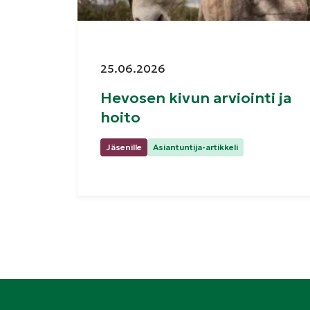
Julkaistu:
25.06.2026
Hevosen kivun arviointi ja
hoito
Kategoriat:
Jäsenille
Asiantuntija-artikkeli