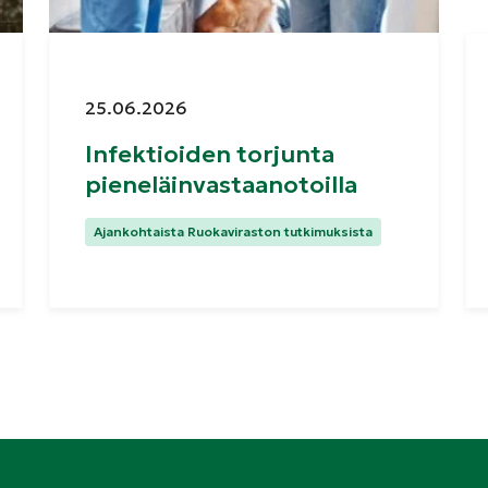
Julkaistu:
25.06.2026
Infektioiden torjunta
pieneläinvastaanotoilla
Kategoriat:
Ajankohtaista Ruokaviraston tutkimuksista