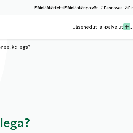
Eläinlääkärilehti
Eläinlääkäripäivät
Fennovet
Fi
Jäsenedut ja -palvelut
J
nee, kollega?
lega?