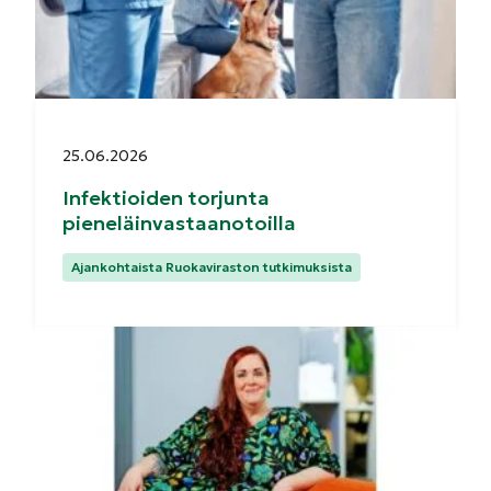
Julkaistu:
25.06.2026
Infektioiden torjunta
pieneläinvastaanotoilla
Kategoriat:
Ajankohtaista Ruokaviraston tutkimuksista