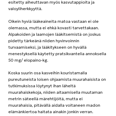
esitetty aiheuttavan myös kasvutappioita ja
valoyliherkkyyttä.
Oikein hyviä lääkeaineita matoa vastaan ei ole
olemassa, mutta ei ehkä kovasti tarvettakaan.
Alpakoiden ja laamojen lääkitsemistä on joskus
pidetty tärkeänä niiden hyvinvoinnin
turvaamiseksi, ja lääkitykseen on hyvällä
menestyksellä käytetty pratsikvantelia annoksella
50 mg/ elopaino-kg.
Koska suurin osa kasveihin kouristamalla
pureutuneista loisen ohjaamista muurahaisista on
tutkimuksissa löytynyt ihan läheltä
muurahaiskekoja, niiden aitaamisella muutaman
metrin säteellä märehtijöitä, mutta ei
muurahaisia, pitävällä aidalla voitaneen madon
elämänkiertoa haitata ainakin jonkin verran.