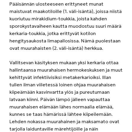
Pääisännän ulosteeseen erittyneet munat
maistuvat maakotiloille (1. väli-isäntä), joissa niistä
kuoriutuu mirakidium-toukkia, joista kahden
sporokystavaiheen kautta muodostuu suuri määrä
kerkaria-toukkia, jotka erittyvät kotilon
hengitysaukosta limapallosissa. Nämä puolestaan
ovat muurahaisten (2. väli-isäntä) herkkua.
Vallitsevan käsityksen mukaan yksi kerkaria ottaa
hallintaansa muurahaisen hermokeskuksen ja muut
kehittyvät infektiivisiksi metakerkarioiksi. Illan
tullen ilman viiletessä loinen ohjaa muurahaisen
kiipeämään kasvinvartta ylös ja pureutumaan
latvaan kiinni. Päivän lämpö jälleen vapauttaa
muurahaisen elämään lähes normaalia elämää,
kunnes se taas hämärissä lähtee kiipeilemään.
Lehden nokassa muurahainen ja maksamato ovat
tarjolla laiduntaville märehtijöille ja näin