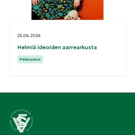
Julkaistu:
25.06.2026
Helmiä ideoiden aarrearkusta
Kategoriat:
Pääkirjoitus