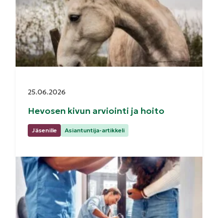
Julkaistu:
25.06.2026
Hevosen kivun arviointi ja hoito
Kategoriat:
Jäsenille
Asiantuntija-artikkeli