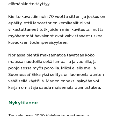
elämänkierto täyttyy.
Kierto kuvattiin noin 70 vuotta sitten, ja joskus on
epäilty, että laboratorion kemikaalit olivat
vilkastuttaneet tutkijoiden mielikuvitusta, mutta
myöhemmät havainnot ovat vahvistaneet uskoa
kuvauksen todenperäisyyteen.
Norjassa pientä maksamatoa tavataan koko
maassa naudoilla sekä lampailla ja vuohilla, ja
pohjoisessa myös poroilla. Miksi ei siis meillä
Suomessa? Ehkä yksi selitys on luonnonlaidunten
vähäisellä käytöllä. Madon onneksi nykyään voi
karjan omistaja saada maisemalaidunnustukea.
Nykytilanne
Toukokuussa 2020 Vainion teurastamolla