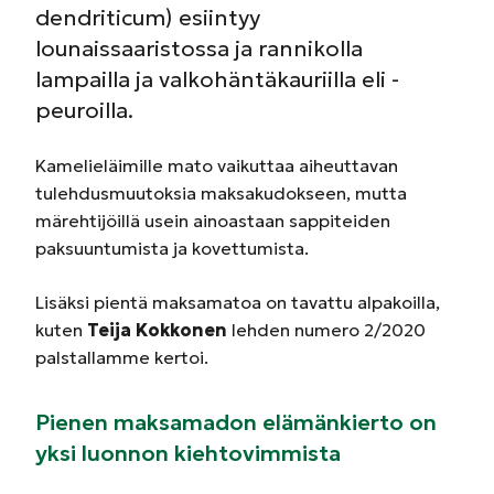
dendriticum) esiintyy
lounaissaaristossa ja rannikolla
lampailla ja valkohäntäkauriilla eli -
peuroilla.
Kamelieläimille mato vaikuttaa aiheuttavan
tulehdusmuutoksia maksakudokseen, mutta
märehtijöillä usein ainoastaan sappiteiden
paksuuntumista ja kovettumista.
Lisäksi pientä maksamatoa on tavattu alpakoilla,
kuten
Teija Kokkonen
lehden numero 2/2020
palstallamme kertoi.
Pienen maksamadon elämänkierto on
yksi luonnon kiehtovimmista