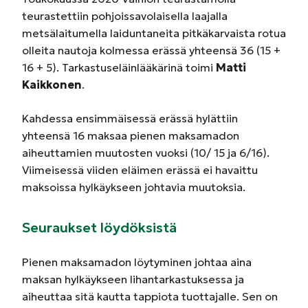
teurastettiin pohjoissavolaisella laajalla
metsälaitumella laiduntaneita pitkäkarvaista rotua
olleita nautoja kolmessa erässä yhteensä 36 (15 +
16 + 5). Tarkastuseläinlääkärinä toimi
Matti
Kaikkonen
.
Kahdessa ensimmäisessä erässä hylättiin
yhteensä 16 maksaa pienen maksamadon
aiheuttamien muutosten vuoksi (10/ 15 ja 6/16).
Viimeisessä viiden eläimen erässä ei havaittu
maksoissa hylkäykseen johtavia muutoksia.
Seuraukset löydöksistä
Pienen maksamadon löytyminen johtaa aina
maksan hylkäykseen lihantarkastuksessa ja
aiheuttaa sitä kautta tappiota tuottajalle. Sen on