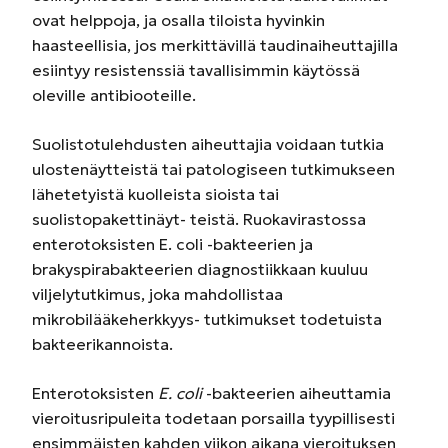
ovat helppoja, ja osalla tiloista hyvinkin
haasteellisia, jos merkittävillä taudinaiheuttajilla
esiintyy resistenssiä tavallisimmin käytössä
oleville antibiooteille.
Suolistotulehdusten aiheuttajia voidaan tutkia
ulostenäytteistä tai patologiseen tutkimukseen
lähetetyistä kuolleista sioista tai
suolistopakettinäyt- teistä. Ruokavirastossa
enterotoksisten E. coli -bakteerien ja
brakyspirabakteerien diagnostiikkaan kuuluu
viljelytutkimus, joka mahdollistaa
mikrobilääkeherkkyys- tutkimukset todetuista
bakteerikannoista.
Enterotoksisten
E. coli
-bakteerien aiheuttamia
vieroitusripuleita todetaan porsailla tyypillisesti
ensimmäisten kahden viikon aikana vieroituksen