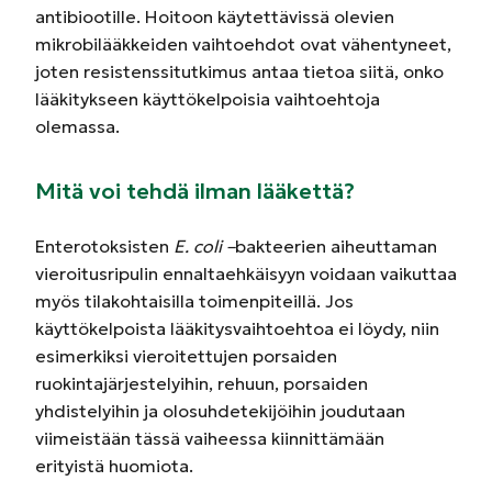
antibiootille. Hoitoon käytettävissä olevien
mikrobilääkkeiden vaihtoehdot ovat vähentyneet,
joten resistenssitutkimus antaa tietoa siitä, onko
lääkitykseen käyttökelpoisia vaihtoehtoja
olemassa.
Mitä voi tehdä ilman lääkettä?
Enterotoksisten
E. coli –
bakteerien aiheuttaman
vieroitusripulin ennaltaehkäisyyn voidaan vaikuttaa
myös tilakohtaisilla toimenpiteillä. Jos
käyttökelpoista lääkitysvaihtoehtoa ei löydy, niin
esimerkiksi vieroitettujen porsaiden
ruokintajärjestelyihin, rehuun, porsaiden
yhdistelyihin ja olosuhdetekijöihin joudutaan
viimeistään tässä vaiheessa kiinnittämään
erityistä huomiota.