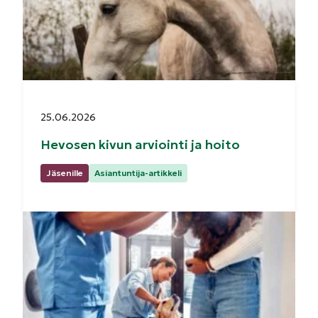
Julkaistu:
25.06.2026
Hevosen kivun arviointi ja hoito
Kategoriat:
Jäsenille
Asiantuntija-artikkeli