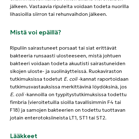
jälkeen. Vastaavia ripuleita voidaan todeta nuorilla
lihasioilla siirron tai rehunvaihdon jälkeen.
Mistä voi epäillä?
Ripuliin sairastuneet porsaat tai siat erittävät
bakteeria runsaasti ulosteeseen, mistä johtuen
bakteeri voidaan todeta akuutisti sairastuneiden
sikojen uloste- ja suolinäytteissä. Ruokaviraston
tutkimuksissa todetut
E. coli
-kannat raportoidaan
tutkimusvastauksissa merkittävinä löydöksinä, jos
E. coli
-kannoilla on tyypitystutkimuksissa todettu
fimbria (vieroitetuilla sioilla tavallisimmin F4 tai
F18) ja samojen bakteerien on todettu tuottavan
jotain enterotoksiineista LT1, ST1 tai ST2.
Lääkkeet