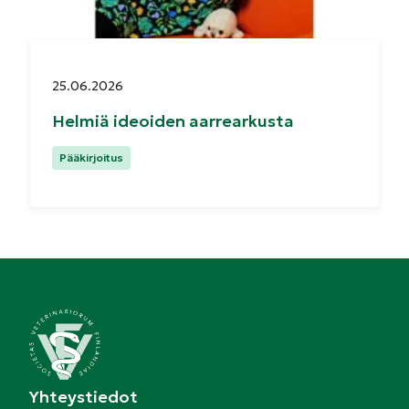
Julkaistu:
25.06.2026
Helmiä ideoiden aarrearkusta
Kategoriat:
Pääkirjoitus
Yhteystiedot