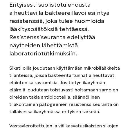
Erityisesti suolistotulehdusta
aiheuttavilla bakteereillavoi esiintyä
resistenssiä, joka tulee huomioida
lääkityspäätöksiä tehtäessä.
Resistenssiseuranta edellyttää
näytteiden lähettämistä
laboratoriotutkimuksiin.
Sikatiloilla joudutaan käyttämään mikrobilääkkeitä
tilanteissa, joissa bakteeritartunnat aiheuttavat
eläinten sairastumisia. Jos tietyn ikäryhmän
eläimiä joudutaan toistuvasti hoitamaan samojen
oireiden takia antibiooteilla, säännöllinen
tilakohtainen patogeenien resistenssiseuranta on
tällaisessa ikäryhmässä erityisen tärkeää.
Vastavieroitettujen ja välikasvatusikäisten sikojen