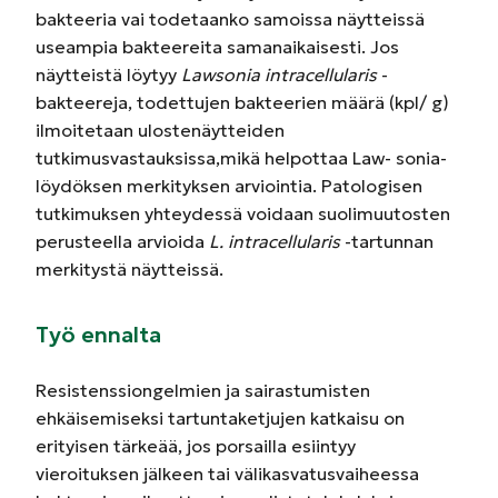
bakteeria vai todetaanko samoissa näytteissä
useampia bakteereita samanaikaisesti. Jos
näytteistä löytyy
Lawsonia intracellularis
-
bakteereja, todettujen bakteerien määrä (kpl/ g)
ilmoitetaan ulostenäytteiden
tutkimusvastauksissa,mikä helpottaa Law- sonia-
löydöksen merkityksen arviointia. Patologisen
tutkimuksen yhteydessä voidaan suolimuutosten
perusteella arvioida
L. intracellularis
-tartunnan
merkitystä näytteissä.
Työ ennalta
Resistenssiongelmien ja sairastumisten
ehkäisemiseksi tartuntaketjujen katkaisu on
erityisen tärkeää, jos porsailla esiintyy
vieroituksen jälkeen tai välikasvatusvaiheessa