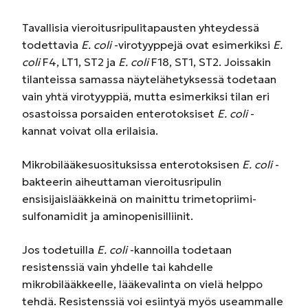
Tavallisia vieroitusripulitapausten yhteydessä
todettavia
E. coli
-virotyyppejä ovat esimerkiksi
E.
coli
F4, LT1, ST2 ja
E. coli
F18, ST1, ST2. Joissakin
tilanteissa samassa näytelähetyksessä todetaan
vain yhtä virotyyppiä, mutta esimerkiksi tilan eri
osastoissa porsaiden enterotoksiset
E. coli
-
kannat voivat olla erilaisia.
Mikrobilääkesuosituksissa
enterotoksisen
E. coli
-
bakteerin aiheuttaman vieroitusripulin
ensisijaislääkkeinä on mainittu trimetopriimi-
sulfonamidit ja aminopenisilliinit.
Jos todetuilla
E. coli
-kannoilla todetaan
resistenssiä vain yhdelle tai kahdelle
mikrobilääkkeelle, lääkevalinta on vielä helppo
tehdä. Resistenssiä voi esiintyä myös useammalle