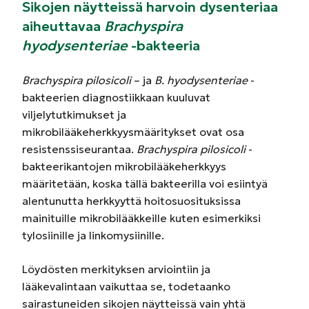
Sikojen näytteissä harvoin dysenteriaa
aiheuttavaa
Brachyspira
hyodysenteriae
-bakteeria
Brachyspira pilosicoli
– ja
B. hyodysenteriae
-
bakteerien diagnostiikkaan kuuluvat
viljelytutkimukset ja
mikrobilääkeherkkyysmääritykset ovat osa
resistenssiseurantaa.
Brachyspira pilosicoli
-
bakteerikantojen mikrobilääkeherkkyys
määritetään, koska tällä bakteerilla voi esiintyä
alentunutta herkkyyttä hoitosuosituksissa
mainituille mikrobilääkkeille kuten esimerkiksi
tylosiinille ja linkomysiinille.
Löydösten merkityksen arviointiin ja
lääkevalintaan vaikuttaa se, todetaanko
sairastuneiden sikojen näytteissä vain yhtä