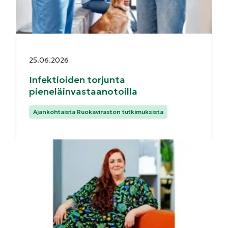
Julkaistu:
25.06.2026
Infektioiden torjunta
pieneläinvastaanotoilla
Kategoriat:
Ajankohtaista Ruokaviraston tutkimuksista