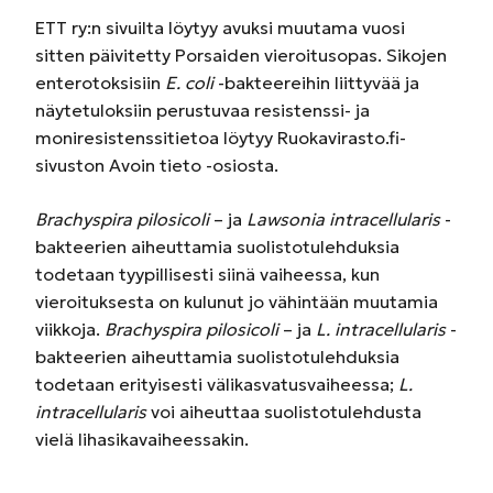
ETT ry:n sivuilta löytyy avuksi muutama vuosi
sitten päivitetty Porsaiden vieroitusopas. Sikojen
enterotoksisiin
E. coli
-bakteereihin liittyvää ja
näytetuloksiin perustuvaa resistenssi- ja
moniresistenssitietoa löytyy Ruokavirasto.fi-
sivuston Avoin tieto -osiosta.
Brachyspira pilosicoli
– ja
Lawsonia
intracellularis
-
bakteerien aiheuttamia suolistotulehduksia
todetaan tyypillisesti siinä vaiheessa, kun
vieroituksesta on kulunut jo vähintään muutamia
viikkoja.
Brachyspira
pilosicoli
– ja
L. intracellularis
-
bakteerien aiheuttamia suolistotulehduksia
todetaan erityisesti välikasvatusvaiheessa;
L.
intracellularis
voi aiheuttaa suolistotulehdusta
vielä lihasikavaiheessakin.