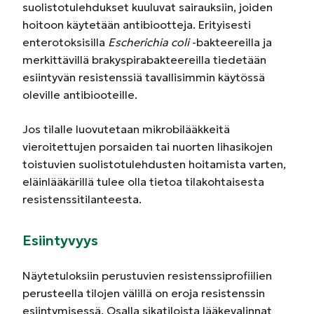
suolistotulehdukset kuuluvat sairauksiin, joiden
hoitoon käytetään antibiootteja. Erityisesti
enterotoksisilla
Escherichia coli
-bakteereilla ja
merkittävillä brakyspirabakteereilla tiedetään
esiintyvän resistenssiä tavallisimmin käytössä
oleville antibiooteille.
Jos tilalle luovutetaan mikrobilääkkeitä
vieroitettujen porsaiden tai nuorten lihasikojen
toistuvien suolistotulehdusten hoitamista varten,
eläinlääkärillä tulee olla tietoa tilakohtaisesta
resistenssitilanteesta.
Esiintyvyys
Näytetuloksiin perustuvien resistenssiprofiilien
perusteella tilojen välillä on eroja resistenssin
esiintymisessä. Osalla sikatiloista lääkevalinnat