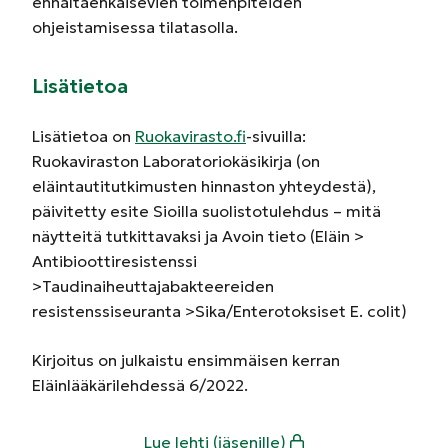
ennaltaehkäisevien toimenpiteiden
ohjeistamisessa tilatasolla.
Lisätietoa
Lisätietoa on
Ruokavirasto.fi
-sivuilla:
Ruokaviraston Laboratoriokäsikirja (on
eläintautitutkimusten hinnaston yhteydestä),
päivitetty esite Sioilla suolistotulehdus – mitä
näytteitä tutkittavaksi ja Avoin tieto (Eläin >
Antibioottiresistenssi
>Taudinaiheuttajabakteereiden
resistenssiseuranta >Sika/Enterotoksiset E. colit)
Kirjoitus on julkaistu ensimmäisen kerran
Eläinlääkärilehdessä 6/2022.
Lue lehti (jäsenille)