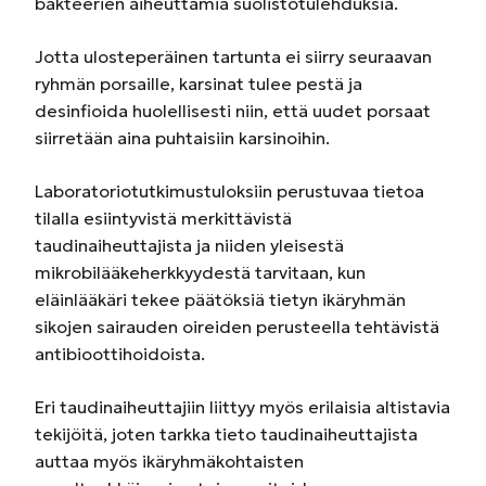
bakteerien aiheuttamia suolistotulehduksia.
Jotta ulosteperäinen tartunta ei siirry seuraavan
ryhmän porsaille, karsinat tulee pestä ja
desinfioida huolellisesti niin, että uudet porsaat
siirretään aina puhtaisiin karsinoihin.
Laboratoriotutkimustuloksiin perustuvaa tietoa
tilalla esiintyvistä merkittävistä
taudinaiheuttajista ja niiden yleisestä
mikrobilääkeherkkyydestä tarvitaan, kun
eläinlääkäri tekee päätöksiä tietyn ikäryhmän
sikojen sairauden oireiden perusteella tehtävistä
antibioottihoidoista.
Eri taudinaiheuttajiin liittyy myös erilaisia altistavia
tekijöitä, joten tarkka tieto taudinaiheuttajista
auttaa myös ikäryhmäkohtaisten