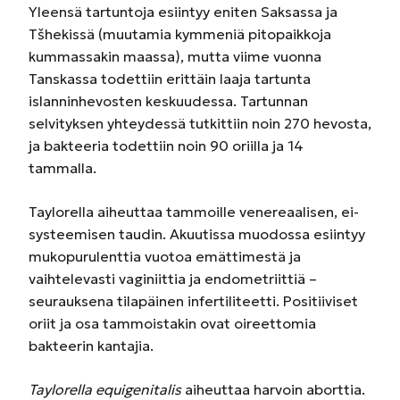
Yleensä tartuntoja esiintyy eniten Saksassa ja
Tšhekissä (muutamia kymmeniä pitopaikkoja
kummassakin maassa), mutta viime vuonna
Tanskassa todettiin erittäin laaja tartunta
islanninhevosten keskuudessa. Tartunnan
selvityksen yhteydessä tutkittiin noin 270 hevosta,
ja bakteeria todettiin noin 90 oriilla ja 14
tammalla.
Taylorella aiheuttaa tammoille venereaalisen, ei­
systeemisen taudin. Akuutissa muodossa esiintyy
mukopurulenttia vuotoa emättimestä ja
vaihtelevasti vaginiittia ja endometriittiä –
seurauksena tilapäinen infertiliteetti. Positiiviset
oriit ja osa tammoistakin ovat oireettomia
bakteerin kantajia.
Taylorella equigenitalis
aiheuttaa harvoin aborttia.