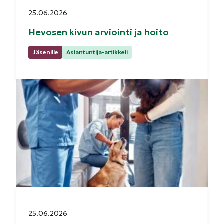
Julkaistu:
25.06.2026
Hevosen kivun arviointi ja hoito
Kategoriat:
Jäsenille
Asiantuntija-artikkeli
Julkaistu:
25.06.2026