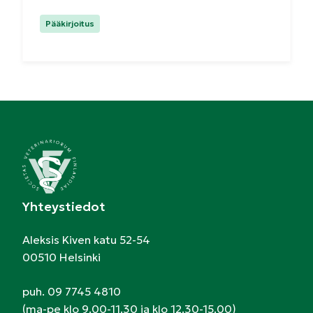
Kategoriat:
Pääkirjoitus
Yhteystiedot
Aleksis Kiven katu 52-54
00510 Helsinki
puh. 09 7745 4810
(ma-pe klo 9.00-11.30 ja klo 12.30-15.00)