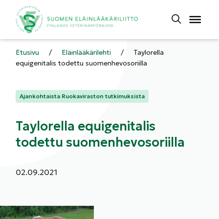
Etusivu
/
Eläinlääkärilehti
/
Taylorella
equigenitalis todettu suomenhevosoriilla
Kategoriat:
Ajankohtaista Ruokaviraston tutkimuksista
Taylorella equigenitalis
todettu suomenhevosoriilla
Julkaistu:
02.09.2021