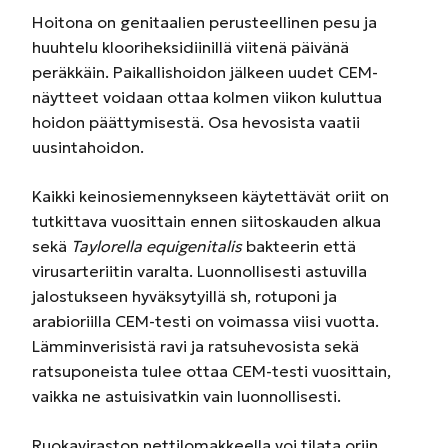
Hoitona on genitaalien perusteellinen pesu ja
huuhtelu klooriheksidiinillä viitenä päivänä
peräkkäin. Paikallishoidon jälkeen uudet CEM­-
näytteet voidaan ottaa kolmen viikon kuluttua
hoidon päättymisestä. Osa hevosista vaatii
uusintahoidon.
Kaikki keinosiemennykseen käytettävät oriit on
tutkittava vuosittain
ennen siitoskauden alkua
sekä
Taylorella equigenitalis
­bakteerin että
virusarteriitin varalta. Luonnollisesti astuvilla
jalostukseen hyväksytyillä sh­, rotuponi­ ja
arabioriilla CEM­-testi on voimassa viisi vuotta.
Lämminverisistä ravi­ ja ratsuhevosista sekä
ratsuponeista tulee ottaa CEM-­testi vuosittain,
vaikka ne astuisivatkin vain luonnollisesti.
Ruokaviraston nettilomakkeella voi tilata oriin