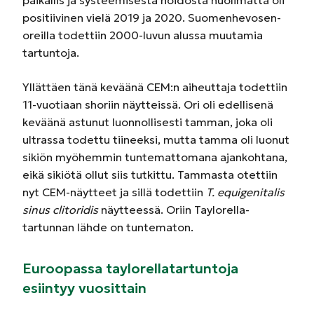
positiivinen vielä 2019 ja 2020. Suomenhevosen­
oreilla todettiin 2000-luvun alussa muutamia
tartuntoja.
Yllättäen tänä keväänä CEM:n aiheuttaja todettiin
11­-vuotiaan sh­oriin näytteissä. Ori oli edellisenä
keväänä astunut luonnollisesti tamman, joka oli
ultrassa todettu tiineeksi, mutta tamma oli luonut
sikiön myöhemmin tuntemattomana ajankohtana,
eikä sikiötä ollut siis tutkittu. Tammasta otettiin
nyt CEM-­näytteet ja sillä todettiin
T. equigenitalis
sinus clitoridis ­
näytteessä. Oriin Taylorella­
tartunnan lähde on tuntematon.
Euroopassa taylorellatartuntoja
esiintyy vuosittain