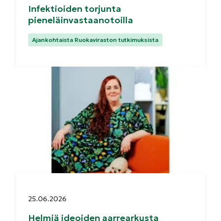
Infektioiden torjunta
pieneläinvastaanotoilla
Kategoriat:
Ajankohtaista Ruokaviraston tutkimuksista
Julkaistu:
25.06.2026
Helmiä ideoiden aarrearkusta