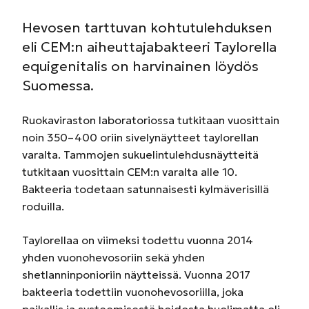
Hevosen tarttuvan kohtutulehduksen
eli CEM:n aiheuttajabakteeri Taylorella
equigenitalis on harvinainen löydös
Suomessa.
Ruokaviraston laboratoriossa tutkitaan vuosittain
noin 350–400 oriin sivelynäytteet taylorellan
varalta. Tammojen sukuelintulehdusnäytteitä
tutkitaan vuosittain CEM:n varalta alle 10.
Bakteeria todetaan satunnaisesti kylmäverisillä
roduilla.
Taylorellaa on viimeksi todettu vuonna 2014
yhden vuonohevosoriin sekä yhden
shetlanninponioriin näytteissä.
Vuonna 2017
bakteeria todettiin vuonohevosoriilla, joka
paikallis­ ja systeemisestä hoidosta huolimatta oli