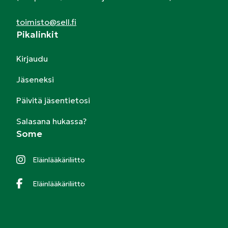
toimisto@sell.fi
Pikalinkit
Kirjaudu
Jäseneksi
Päivitä jäsentietosi
Salasana hukassa?
Some
Eläinlääkäriliitto
Eläinlääkäriliitto