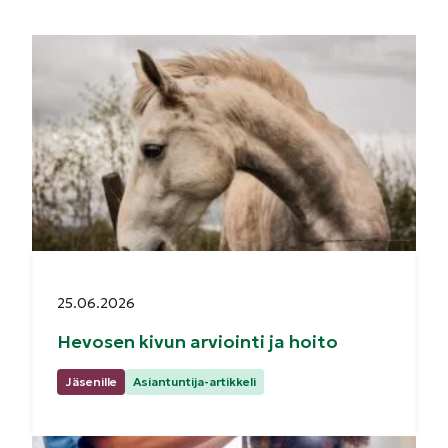
Julkaistu:
25.06.2026
Hevosen kivun arviointi ja hoito
Kategoriat:
Jäsenille
Asiantuntija-artikkeli