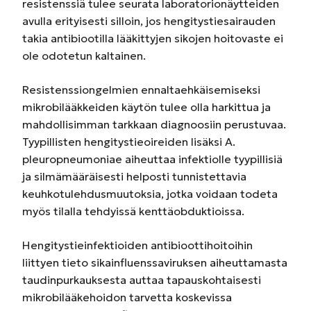
resistenssiä tulee seurata laboratorionäytteiden
avulla erityisesti silloin, jos hengitystiesairauden
takia antibiootilla lääkittyjen sikojen hoitovaste ei
ole odotetun kaltainen.
Resistenssiongelmien ennaltaehkäisemiseksi
mikrobilääkkeiden käytön tulee olla harkittua ja
mahdollisimman tarkkaan diagnoosiin perustuvaa.
Tyypillisten hengitystieoireiden lisäksi A.
pleuropneumoniae aiheuttaa infektiolle tyypillisiä
ja silmämääräisesti helposti tunnistettavia
keuhkotulehdusmuutoksia, jotka voidaan todeta
myös tilalla tehdyissä kenttäobduktioissa.
Hengitystieinfektioiden antibioottihoitoihin
liittyen tieto sikainfluenssaviruksen aiheuttamasta
taudinpurkauksesta auttaa tapauskohtaisesti
mikrobilääkehoidon tarvetta koskevissa