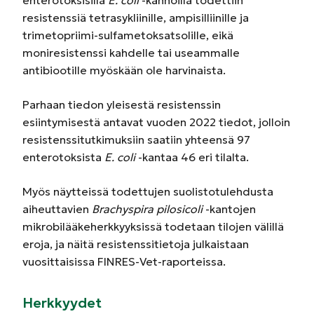
resistenssiä tetrasykliinille, ampisilliinille ja
trimetopriimi-sulfametoksatsolille, eikä
moniresistenssi kahdelle tai useammalle
antibiootille myöskään ole harvinaista.
Parhaan tiedon yleisestä resistenssin
esiintymisestä antavat vuoden 2022 tiedot, jolloin
resistenssitutkimuksiin saatiin yhteensä 97
enterotoksista
E. coli
-kantaa 46 eri tilalta.
Myös näytteissä todettujen suolistotulehdusta
aiheuttavien
Brachyspira pilosicoli
-kantojen
mikrobilääkeherkkyyksissä todetaan tilojen välillä
eroja, ja näitä resistenssitietoja julkaistaan
vuosittaisissa FINRES-Vet-raporteissa.
Herkkyydet