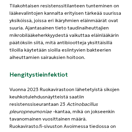
Tilakohtaisen resistenssi­tilanteen tunteminen on
lääkevalintojen kannalta erityisen tärkeää suurissa
yksiköissä, joissa eri ikäryhmien eläinmäärät ovat
suuria. Ajantasainen tieto taudinaiheuttajien
mikrobilääkeherkkyydestä vaikuttaa eläinlääkärin
päätöksiin siitä, mitä antibiootteja yksittäisillä
tiloilla käytetään sioilla esiintyvien bakteerien
aiheuttamien sairauksien hoitoon.
Hengitystieinfektiot
Vuonna 2023 Ruokavirastoon lähetetyistä sikojen
keuhkotulehdusnäytteistä saatiin
resistenssiseurantaan 23
Actinobacillus
pleuropneumoniae –
kantaa, mikä on jokseenkin
tavanomainen vuosittainen määrä.
Ruokavirasto.fi-sivuston Avoimessa tiedossa on