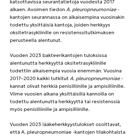
katsottavissa seurantatietoja vuodesta 2017
alkaen. Avoimen tiedon
A. pleuro­pneumoniae
-
kantojen seurannassa on aikaisempina vuosinakin
todettu yksittäisiä kantoja, joiden herkkyys
oksitetrasykliinille on resistenssitutkimuksen
perusteella alentunut.
Vuoden 2023 bakteerikantojen tuloksissa
alentunutta herkkyyttä oksitetrasykliinille
todettiin aikaisempia vuosia enemmän. Vuosina
2017–2020 kaikki tutkitut
A. pleuropneumoniae
-
kannat olivat herkkiä penisilliinille ja ampisilliinille.
Viime vuosien aikana yksittäisillä kannoilla on
todettu alentunutta herkkyyttä tai resistenssiä
myös penisilliinille ja ampisilliinille.
Vuoden 2023 lääkeherkkyystulokset osoittavat,
että A. pleuropneumoniae -kantojen tilakohtaista