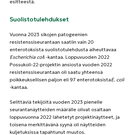
esitteestä.
Suolistotulehdukset
Vuonna 2023 sikojen patogeenien
resistenssiseurantaan saatiin vain 20
enterotoksista suolistotulehdusta aiheuttavaa
Escherichia col
i -kantaa. Loppuvuoden 2022
Possukoli-22-projektin ansiosta vuoden 2022
resistenssiseurantaan oli saatu yhteensä
poikkeuksellisen paljon eli 97 enterotoksista
E. coli
-kantaa.
Selittäviä tekijöitä vuoden 2023 pienelle
seurantanäytteiden määrälle olivat osaltaan
loppuvuonna 2022 lähetetyt projektinäytteet, ja
toisena merkittävänä syynä oli näytteiden
kuljetuksissa tapahtunut muutos.