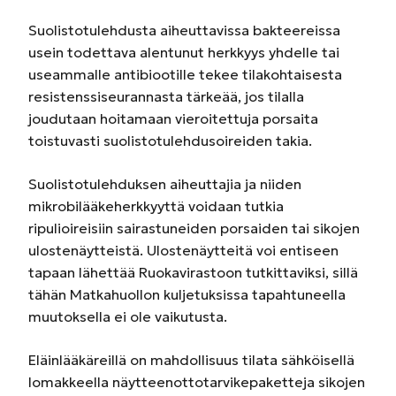
Suolistotulehdusta aiheuttavissa bakteereissa
usein todettava alentunut herkkyys yhdelle tai
useammalle antibiootille tekee tilakohtaisesta
resistenssiseurannasta tärkeää, jos tilalla
joudutaan hoitamaan vieroitettuja porsaita
toistuvasti suolistotulehdusoireiden takia.
Suolistotulehduksen aiheuttajia ja niiden
mikrobilääkeherkkyyttä voidaan tutkia
ripulioireisiin sairastuneiden porsaiden tai sikojen
ulostenäytteistä. Ulostenäytteitä voi entiseen
tapaan lähettää Ruokavirastoon tutkittaviksi, sillä
tähän Matkahuollon kuljetuksissa tapahtuneella
muutoksella ei ole vaikutusta.
Eläinlääkäreillä on mahdollisuus tilata sähköisellä
lomakkeella näytteenottotarvikepaketteja sikojen