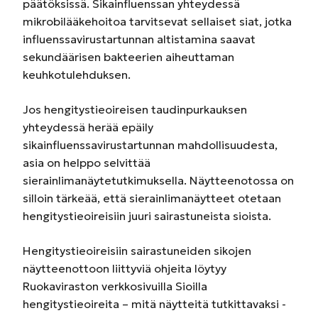
päätöksissä. Sikainfluenssan yhteydessä
mikrobilääkehoitoa tarvitsevat sellaiset siat, jotka
influenssavirustartunnan altistamina saavat
sekundäärisen bakteerien aiheuttaman
keuhkotulehduksen.
Jos hengitystieoireisen taudinpurkauksen
yhteydessä herää epäily
sikainfluenssavirustartunnan mahdollisuudesta,
asia on helppo selvittää
sierainlimanäytetutkimuksella. Näytteenotossa on
silloin tärkeää, että sierainlimanäytteet otetaan
hengitystieoireisiin juuri sairastuneista sioista.
Hengitystieoireisiin sairastuneiden sikojen
näytteenottoon liittyviä ohjeita löytyy
Ruokaviraston verkkosivuilla Sioilla
hengitystieoireita – mitä näytteitä tutkittavaksi -