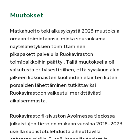
Muutokset
Matkahuolto teki alkusyksystä 2023 muutoksia
omaan toimintaansa, minkä seurauksena
näytelähetyksien toimittaminen
pikapakettipalvelulla Ruokaviraston
toimipaikkoihin päättyi. Tällä muutoksella oli
vaikutusta erityisesti siihen, että syyskuun alun
jälkeen kokonaisten kuolleiden eläinten kuten
porsaiden lähettäminen tutkittaviksi
Ruokavirastoon vaikeutui merkittävästi
aikaisemmasta.
Ruokavirasto.fi-sivuston Avoimessa tiedossa
julkaistujen tietojen mukaan vuosina 2018–2023
useilla suolistotulehdusta aiheuttavilla
enterotoksisilla
E. coli
-kannoilla todettiin