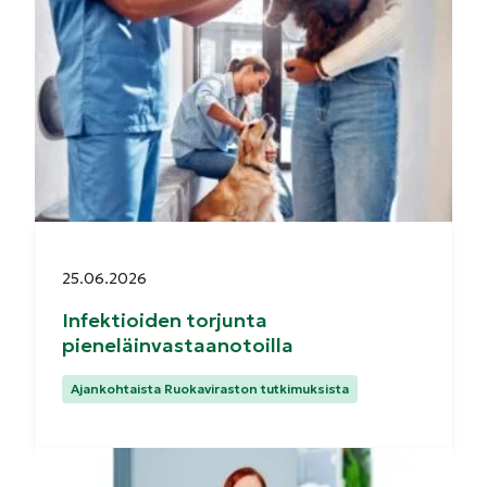
Julkaistu:
25.06.2026
Infektioiden torjunta
pieneläinvastaanotoilla
Kategoriat:
Ajankohtaista Ruokaviraston tutkimuksista