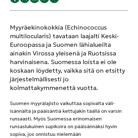
Myyräekinokokkia (Echinococcus
multilocularis) tavataan laajalti Keski-
Euroopassa ja Suomen lähialueilta
ainakin Virossa yleisenä ja Ruotsissa
harvinaisena. Suomessa loista ei ole
koskaan löydetty, vaikka sitä on etsitty
järjestelmällisesti jo
kolmattakymmenettä vuotta.
Suomen myyrälajisto vaikuttaa sopivalta väli-
isännältä ja pääisäntiä kettujakin täällä on varsin
runsaasti. Myös Suomessa erinomaisen
runsaslukuinen supikoira on pää­isännäksi hyvin
sopiva, jos onnistuu nielemään