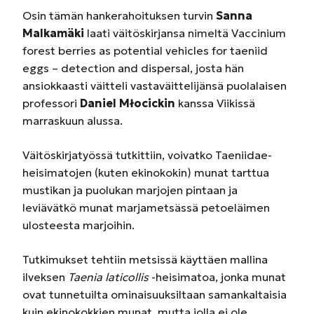
Osin tämän hankerahoituksen turvin
Sanna
Malkamäki
laati väitöskirjansa nimeltä Vaccinium
forest berries as potential vehicles for taeniid
eggs – detection and dispersal, josta hän
ansiokkaasti väitteli vastaväittelijänsä puolalaisen
professori
Daniel Młocickin
kanssa Viikissä
marraskuun alussa.
Väitöskirjatyössä tutkittiin, voivatko Taeniidae-
heisimatojen (kuten ekinokokin) munat tarttua
mustikan ja puolukan marjojen pintaan ja
leviävätkö munat marjametsässä petoeläimen
ulosteesta marjoihin.
Tutkimukset tehtiin metsissä käyttäen mallina
ilveksen
Taenia laticollis
-heisimatoa, jonka munat
ovat tunnetuilta ominaisuuksiltaan samankaltaisia
kuin ekinokokkien munat, mutta jolla ei ole