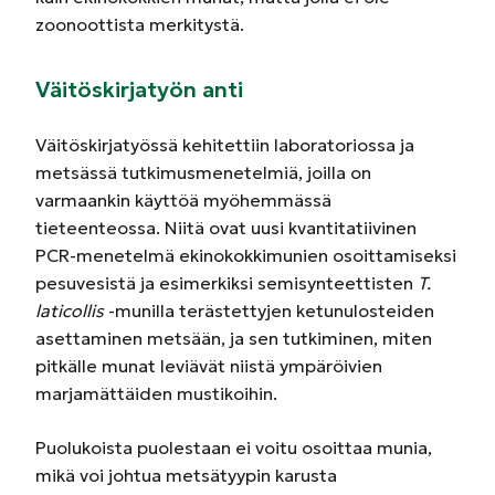
zoonoottista merkitystä.
Väitöskirjatyön anti
Väitöskirjatyössä kehitettiin laboratoriossa ja
metsässä tutkimusmenetelmiä, joilla on
varmaankin käyttöä myöhemmässä
tieteenteossa. Niitä ovat uusi kvantitatiivinen
PCR-menetelmä ekinokokkimunien osoittamiseksi
pesuvesistä ja esimerkiksi semisynteettisten
T.
laticollis
-munilla terästettyjen ketunulosteiden
asettaminen metsään, ja sen tutkiminen, miten
pitkälle munat leviävät niistä ympäröivien
marjamättäiden mustikoihin.
Puolukoista puolestaan ei voitu osoittaa munia,
mikä voi johtua metsätyypin karusta