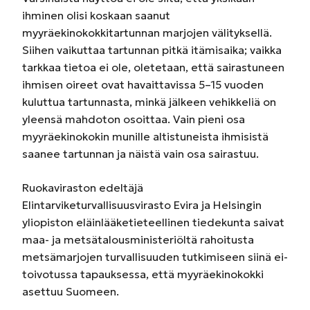
ihminen olisi koskaan saanut
myyräekinokokkitartunnan marjojen välityksellä.
Siihen vaikuttaa tartunnan pitkä itämisaika; vaikka
tarkkaa tietoa ei ole, oletetaan, että sairastuneen
ihmisen oireet ovat havaittavissa 5–15 vuoden
kuluttua tartunnasta, minkä jälkeen vehikkeliä on
yleensä mahdoton osoittaa. Vain pieni osa
myyräekinokokin munille altistuneista ihmisistä
saanee tartunnan ja näistä vain osa sairastuu.
Ruokaviraston edeltäjä
Elintarviketurvallisuusvirasto Evira ja Helsingin
yliopiston eläinlääketieteellinen tiedekunta saivat
maa- ja metsätalousministeriöltä rahoitusta
metsämarjojen turvallisuuden tutkimiseen siinä ei-
toivotussa tapauksessa, että myyräekinokokki
asettuu Suomeen.