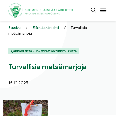
Etusivu
/
Eläinlääkärilehti
/
Turvallisia
metsämarjoja
Kategoriat:
Ajankohtaista Ruokaviraston tutkimuksista
Turvallisia metsämarjoja
Julkaistu:
15.12.2023