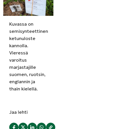
Kuvassa on
semisynteettinen
ketunuloste
kannolla.
Vieressä
varoitus
marjastajille
suomen, ruotsin,
englannin ja
thain kielellä.
Jaa
lehti