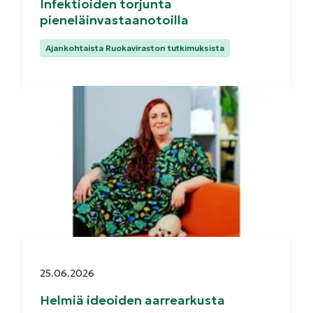
Infektioiden torjunta
pieneläinvastaanotoilla
Kategoriat:
Ajankohtaista Ruokaviraston tutkimuksista
Julkaistu:
25.06.2026
Helmiä ideoiden aarrearkusta