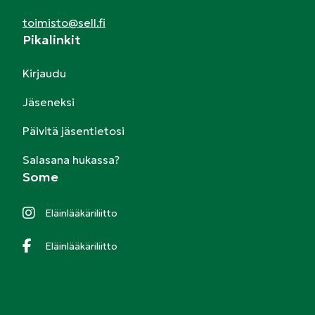
toimisto@sell.fi
Pikalinkit
Kirjaudu
Jäseneksi
Päivitä jäsentietosi
Salasana hukassa?
Some
Eläinlääkäriliitto
Eläinlääkäriliitto