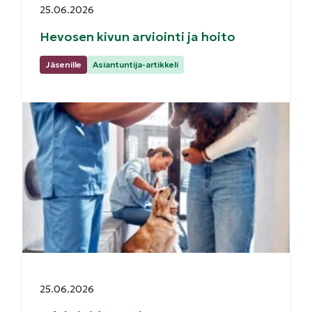
Julkaistu:
25.06.2026
Hevosen kivun arviointi ja hoito
Kategoriat:
Jäsenille
Asiantuntija-artikkeli
Julkaistu:
25.06.2026