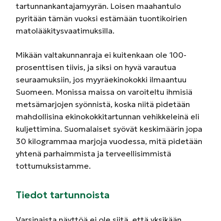
tartunnankantajamyyrän. Loisen maahantulo
pyritään tämän vuoksi estämään tuontikoirien
matolääkitysvaatimuksilla.
Mikään valtakunnanraja ei kuitenkaan ole 100-
prosenttisen tiivis, ja siksi on hyvä varautua
seuraamuksiin, jos myyräekinokokki ilmaantuu
Suomeen. Monissa maissa on varoiteltu ihmisiä
metsämarjojen syönnistä, koska niitä pidetään
mahdollisina ekinokokkitartunnan vehikkeleinä eli
kuljettimina. Suomalaiset syövät keskimäärin jopa
30 kilogrammaa marjoja vuodessa, mitä pidetään
yhtenä parhaimmista ja terveellisimmistä
tottumuksistamme.
Tiedot tartunnoista
Varsinaista näyttöä ei ole siitä, että yksikään