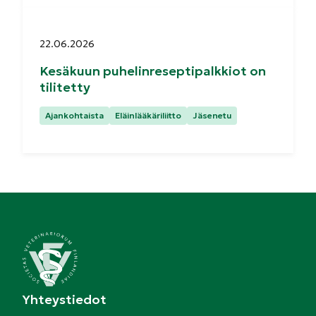
Julkaistu:
22.06.2026
Kesäkuun puhelinreseptipalkkiot on
tilitetty
Kategoriat:
Ajankohtaista
Eläinlääkäriliitto
Jäsenetu
Yhteystiedot