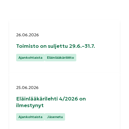
Julkaistu:
26.06.2026
Toimisto on suljettu 29.6.–31.7.
Kategoriat:
Ajankohtaista
Eläinlääkäriliitto
Julkaistu:
25.06.2026
Eläinlääkärilehti 4/2026 on
ilmestynyt
Kategoriat:
Ajankohtaista
Jäsenetu