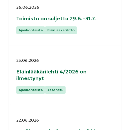
Julkaistu:
26.06.2026
Toimisto on suljettu 29.6.–31.7.
Kategoriat:
Ajankohtaista
Eläinlääkäriliitto
Julkaistu:
25.06.2026
Eläinlääkärilehti 4/2026 on
ilmestynyt
Kategoriat:
Ajankohtaista
Jäsenetu
Julkaistu:
22.06.2026