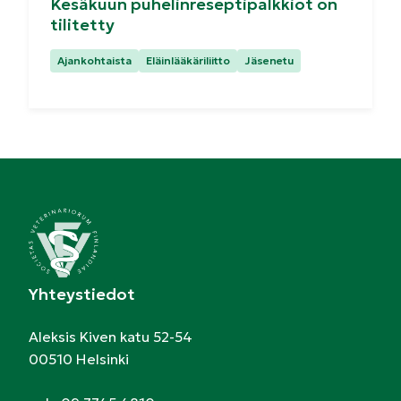
Kesäkuun puhelinreseptipalkkiot on
tilitetty
Kategoriat:
Ajankohtaista
Eläinlääkäriliitto
Jäsenetu
Yhteystiedot
Aleksis Kiven katu 52-54
00510 Helsinki