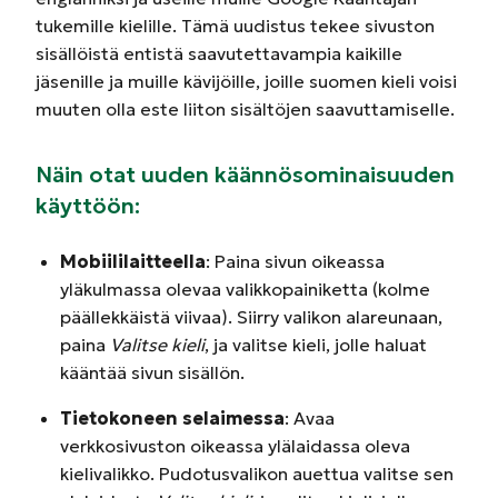
tukemille kielille. Tämä uudistus tekee sivuston
sisällöistä entistä saavutettavampia kaikille
jäsenille ja muille kävijöille, joille suomen kieli voisi
muuten olla este liiton sisältöjen saavuttamiselle.
Näin otat uuden käännösominaisuuden
käyttöön:
Mobiililaitteella
: Paina sivun oikeassa
yläkulmassa olevaa valikkopainiketta (kolme
päällekkäistä viivaa). Siirry valikon alareunaan,
paina
Valitse kieli
, ja valitse kieli, jolle haluat
kääntää sivun sisällön.
Tietokoneen selaimessa
: Avaa
verkkosivuston oikeassa ylälaidassa oleva
kielivalikko. Pudotusvalikon auettua valitse sen