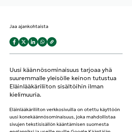
Jaa
ajankohtaista
Uusi käännösominaisuus tarjoaa yhä
suuremmalle yleisölle keinon tutustua
Eläinlääkäriliiton sisältöihin ilman
kielimuuria.
Eläinlääkäriliiton verkkosivuilla on otettu käyttöön
uusi konekäännösominaisuus, joka mahdollistaa
sivujen tekstisisällön kääntämisen suomesta
englanniksi ja useille muille Google Kääntäjän