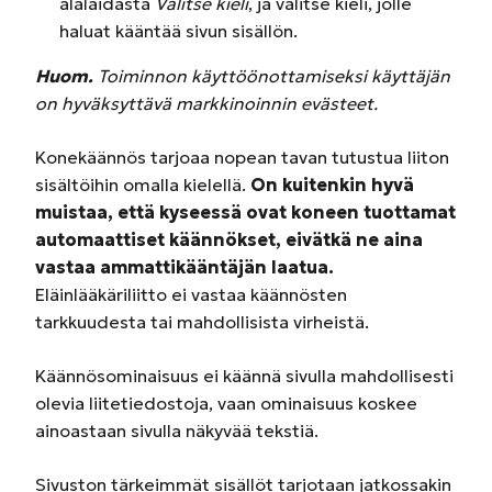
alalaidasta
Valitse kieli
, ja valitse kieli, jolle
haluat kääntää sivun sisällön.
Huom.
Toiminnon käyttöönottamiseksi käyttäjän
on hyväksyttävä markkinoinnin evästeet.
Konekäännös tarjoaa nopean tavan tutustua liiton
sisältöihin omalla kielellä.
On kuitenkin hyvä
muistaa, että kyseessä ovat koneen tuottamat
automaattiset käännökset, eivätkä ne aina
vastaa ammattikääntäjän laatua.
Eläinlääkäriliitto ei vastaa käännösten
tarkkuudesta tai mahdollisista virheistä.
Käännösominaisuus ei käännä sivulla mahdollisesti
olevia liitetiedostoja, vaan ominaisuus koskee
ainoastaan sivulla näkyvää tekstiä.
Sivuston tärkeimmät sisällöt tarjotaan jatkossakin