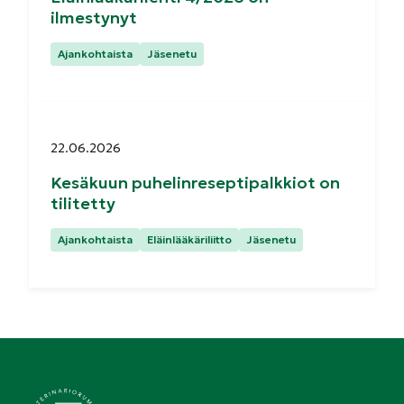
ilmestynyt
Kategoriat:
Ajankohtaista
Jäsenetu
Julkaistu:
22.06.2026
Kesäkuun puhelinreseptipalkkiot on
tilitetty
Kategoriat:
Ajankohtaista
Eläinlääkäriliitto
Jäsenetu