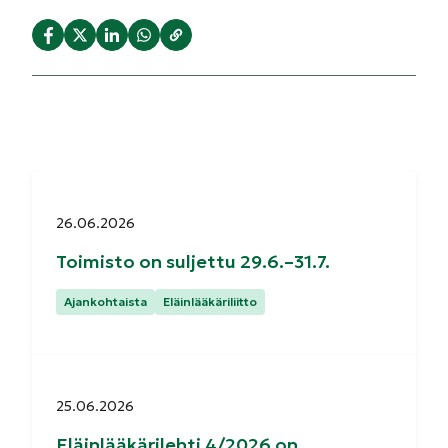
Julkaistu:
26.06.2026
Toimisto on suljettu 29.6.–31.7.
Kategoriat:
Ajankohtaista
Eläinlääkäriliitto
Julkaistu:
25.06.2026
Eläinlääkärilehti 4/2026 on