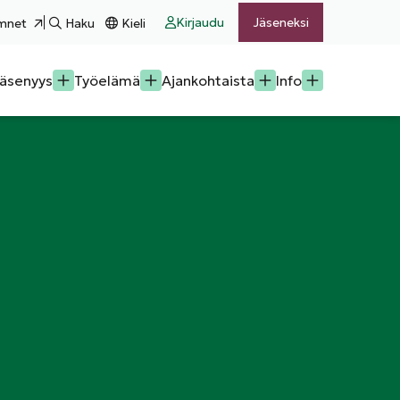
Kirjaudu
Jäseneksi
mnet
Haku
Kieli
äsenyys
Työelämä
Ajankohtaista
Info