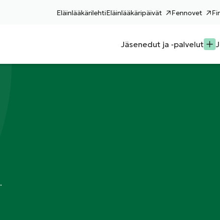
Eläinlääkärilehti
Eläinlääkäripäivät
Fennovet
Fi
Jäsenedut ja -palvelut
J
.