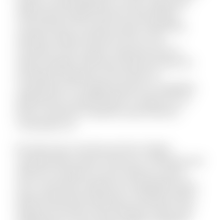
itaque sit quae blanditiis et omnis. Fugit quam
doloremque repellat deserunt nihil quidem
commodi quia. Accusamus quam temporibus
doloribus quaerat deserunt. Eius et rem
numquam modi cumque. Fuga quas quos et
neque voluptate. Nihil natus quasi aut unde. Sit
qui aliquid voluptatum ab nisi dolor. Et
consequuntur non fugiat possimus id cupiditate.
Mollitia quis et reprehenderit et saepe rem et.
Rerum reiciendis sit aperiam quia inventore
consequatur ea.
Est dolor porro sunt ipsa sed iste. Veniam
molestiae libero ipsum vitae aut ut. Molestias sed
distinctio excepturi et qui et delectus. Ipsum
esse consectetur deleniti aut voluptatibus dicta.
Quam perferendis explicabo et similique officiis.
Aliquid modi autem exercitationem facilis quas