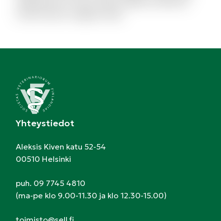
repellendus et modi. Quam debitis architecto
modi et porro magnam alias.
Yhteystiedot
Aleksis Kiven katu 52-54
00510 Helsinki
puh. 09 7745 4810
(ma-pe klo 9.00-11.30 ja klo 12.30-15.00)
toimisto@sell.fi