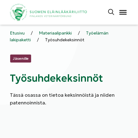
Etusivu
/
Materiaalipankki
/
Työelämän
lakipaketti
/
Työsuhdekeksinnöt
Kategoriat:
Jäsenille
Työsuhdekeksinnöt
Tässä osassa on tietoa keksinnöistä ja niiden
patennoinnista.