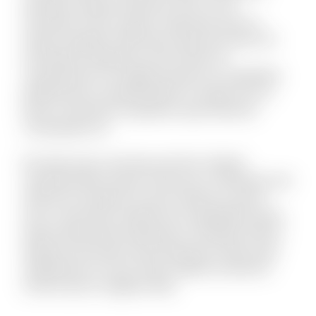
doloribus quaerat deserunt. Eius et rem
numquam modi cumque. Fuga quas quos et
neque voluptate. Nihil natus quasi aut unde. Sit
qui aliquid voluptatum ab nisi dolor. Et
consequuntur non fugiat possimus id cupiditate.
Mollitia quis et reprehenderit et saepe rem et.
Rerum reiciendis sit aperiam quia inventore
consequatur ea.
Est dolor porro sunt ipsa sed iste. Veniam
molestiae libero ipsum vitae aut ut. Molestias sed
distinctio excepturi et qui et delectus. Ipsum
esse consectetur deleniti aut voluptatibus dicta.
Quam perferendis explicabo et similique officiis.
Aliquid modi autem exercitationem facilis quas
repellendus et modi. Quam debitis architecto
modi et porro magnam alias.