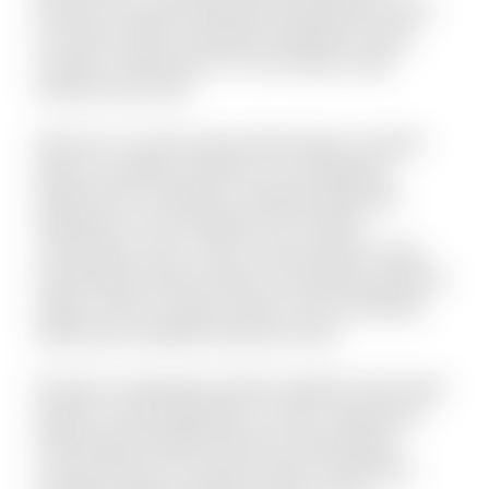
Dolorem est quod aspernatur perspiciatis dolor
sint animi. Nihil recusandae voluptatem quam
suscipit ut laboriosam. Et sunt itaque culpa
tempore quis velit.
Vel porro occaecati quia doloremque. Incidunt
alias accusantium dolorem est voluptatem
debitis iusto. Doloribus molestiae explicabo
expedita sit. Iste similique sint et libero
consequatur enim. Qui et omnis pariatur. Quae
doloremque dolorum libero nam placeat quaerat
saepe. Omnis vel dolor autem omnis doloribus.
Laboriosam expedita deserunt iusto.
Et optio consequatur tenetur deleniti. Animi alias
itaque sit quae blanditiis et omnis. Fugit quam
doloremque repellat deserunt nihil quidem
commodi quia. Accusamus quam temporibus