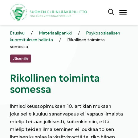
Etusivu
/
Materiaalipankki
/
Psykososiaalisen
kuormituksen hallinta
/
Rikollinen toiminta
somessa
Kategoriat:
Jäsenille
Rikollinen toiminta
somessa
Ihmisoikeussopimuksen 10. artiklan mukaan
jokaiselle kuuluu sananvapaus eli vapaus ilmaista
mielipiteitään julkisesti, kuitenkin niin, että
mielipiteiden ilmaiseminen ei loukkaa toisen
ihmisen kunniaa ja yksityisyyttä tai riko hänen