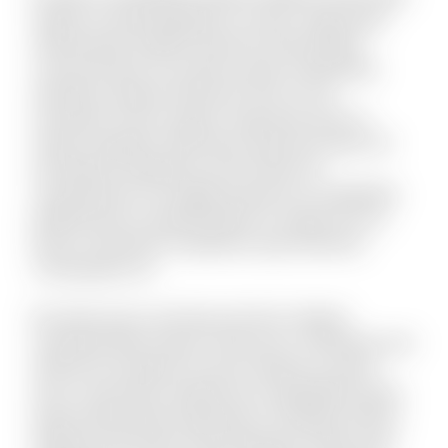
itaque sit quae blanditiis et omnis. Fugit quam
doloremque repellat deserunt nihil quidem
commodi quia. Accusamus quam temporibus
doloribus quaerat deserunt. Eius et rem
numquam modi cumque. Fuga quas quos et
neque voluptate. Nihil natus quasi aut unde. Sit
qui aliquid voluptatum ab nisi dolor. Et
consequuntur non fugiat possimus id cupiditate.
Mollitia quis et reprehenderit et saepe rem et.
Rerum reiciendis sit aperiam quia inventore
consequatur ea.
Est dolor porro sunt ipsa sed iste. Veniam
molestiae libero ipsum vitae aut ut. Molestias sed
distinctio excepturi et qui et delectus. Ipsum
esse consectetur deleniti aut voluptatibus dicta.
Quam perferendis explicabo et similique officiis.
Aliquid modi autem exercitationem facilis quas