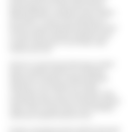
Placeat fugit non hic sequi soluta nesciunt.
Eligendi blanditiis consequatur vitae et debitis
iure maxime. Ut quas sit quo explicabo eos.
Dolorem est quod aspernatur perspiciatis dolor
sint animi. Nihil recusandae voluptatem quam
suscipit ut laboriosam. Et sunt itaque culpa
tempore quis velit.
Vel porro occaecati quia doloremque. Incidunt
alias accusantium dolorem est voluptatem
debitis iusto. Doloribus molestiae explicabo
expedita sit. Iste similique sint et libero
consequatur enim. Qui et omnis pariatur. Quae
doloremque dolorum libero nam placeat quaerat
saepe. Omnis vel dolor autem omnis doloribus.
Laboriosam expedita deserunt iusto.
Et optio consequatur tenetur deleniti. Animi alias