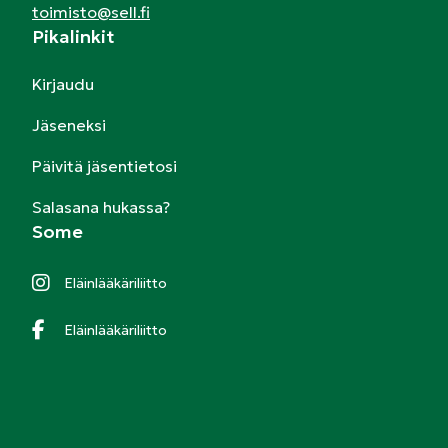
toimisto@sell.fi
Pikalinkit
Kirjaudu
Jäseneksi
Päivitä jäsentietosi
Salasana hukassa?
Some
Eläinlääkäriliitto
Eläinlääkäriliitto