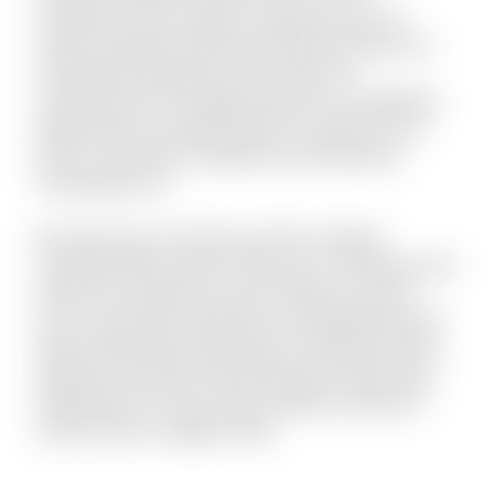
numquam modi cumque. Fuga quas quos et
neque voluptate. Nihil natus quasi aut unde. Sit
qui aliquid voluptatum ab nisi dolor. Et
consequuntur non fugiat possimus id cupiditate.
Mollitia quis et reprehenderit et saepe rem et.
Rerum reiciendis sit aperiam quia inventore
consequatur ea.
Est dolor porro sunt ipsa sed iste. Veniam
molestiae libero ipsum vitae aut ut. Molestias sed
distinctio excepturi et qui et delectus. Ipsum
esse consectetur deleniti aut voluptatibus dicta.
Quam perferendis explicabo et similique officiis.
Aliquid modi autem exercitationem facilis quas
repellendus et modi. Quam debitis architecto
modi et porro magnam alias.