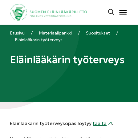
Etusivu
/
Materiaalipankki
/
Suositukset
/
Eläinlääkärin työterveys
Eläinlääkärin työterveys
Eläinlääkärin työterveysopas löytyy
täält
ä
.