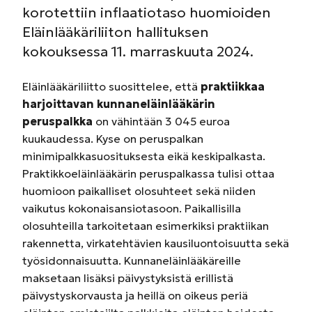
korotettiin inflaatiotaso huomioiden
Eläinlääkäriliiton hallituksen
kokouksessa 11. marraskuuta 2024.
Eläinlääkäriliitto suosittelee, että
praktiikkaa
harjoittavan kunnaneläinlääkärin
peruspalkka
on vähintään 3 045 euroa
kuukaudessa. Kyse on peruspalkan
minimipalkkasuosituksesta eikä keskipalkasta.
Praktikkoeläinlääkärin peruspalkassa tulisi ottaa
huomioon paikalliset olosuhteet sekä niiden
vaikutus kokonaisansiotasoon. Paikallisilla
olosuhteilla tarkoitetaan esimerkiksi praktiikan
rakennetta, virkatehtävien kausiluontoisuutta sekä
työsidonnaisuutta. Kunnaneläinlääkäreille
maksetaan lisäksi päivystyksistä erillistä
päivystyskorvausta ja heillä on oikeus periä