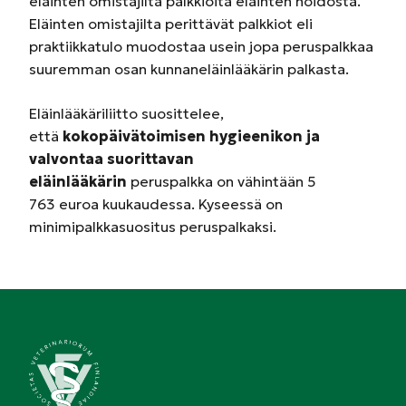
eläinten omistajilta palkkioita eläinten hoidosta.
Eläinten omistajilta perittävät palkkiot eli
praktiikkatulo muodostaa usein jopa peruspalkkaa
suuremman osan kunnaneläinlääkärin palkasta.
Eläinlääkäriliitto suosittelee,
että
kokopäivätoimisen hygieenikon ja
valvontaa suorittavan
eläinlääkärin
peruspalkka on vähintään 5
763 euroa kuukaudessa. Kyseessä on
minimipalkkasuositus peruspalkaksi.