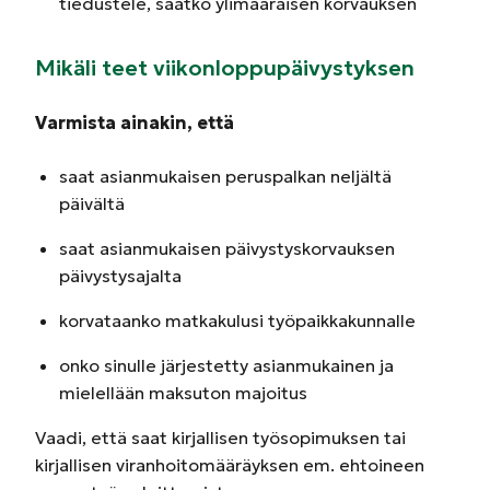
tiedustele, saatko ylimääräisen korvauksen
Mikäli teet viikonloppupäivystyksen
Varmista ainakin, että
saat asianmukaisen peruspalkan neljältä
päivältä
saat asianmukaisen päivystyskorvauksen
päivystysajalta
korvataanko matkakulusi työpaikkakunnalle
onko sinulle järjestetty asianmukainen ja
mielellään maksuton majoitus
Vaadi, että saat kirjallisen työsopimuksen tai
kirjallisen viranhoitomääräyksen em. ehtoineen