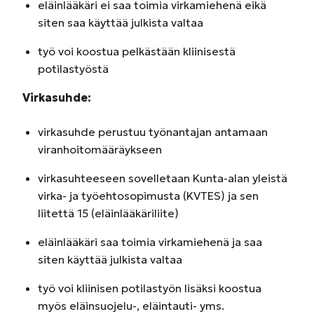
eläinlääkäri ei saa toimia virkamiehenä eikä
siten saa käyttää julkista valtaa
työ voi koostua pelkästään kliinisestä
potilastyöstä
Virkasuhde:
virkasuhde perustuu työnantajan antamaan
viranhoitomääräykseen
virkasuhteeseen sovelletaan Kunta-alan yleistä
virka- ja työehtosopimusta (KVTES) ja sen
liitettä 15 (eläinlääkäriliite)
eläinlääkäri saa toimia virkamiehenä ja saa
siten käyttää julkista valtaa
työ voi kliinisen potilastyön lisäksi koostua
myös eläinsuojelu-, eläintauti- yms.