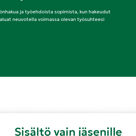
önhakua ja työehdoista sopimista, kun hakeudut
n haluat neuvotella voimassa olevan työsuhteesi
Minus voluptatem quisquam quibusdam sed. A quo sed fugit f
nissimos perferendis voluptatibus incidunt nostrum quia p
Sisältö vain jäsenille
 temporibus quia ipsam. Iusto iusto accusamus iusto similiq