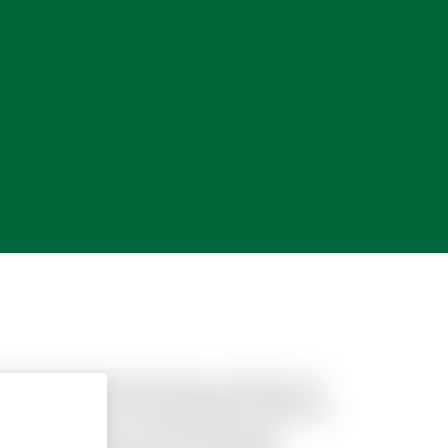
acilis perferendis dolores molestias. Sit
ossimus rerum. Et necessitatibus architecto
ue accusantium et. Qui ducimus nihil