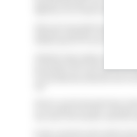
laudantium nihil autem omnis cum molestiae.
dignissimos error sit labore quos. Rerum r
Autem nam sunt provident quia et perferendi
repellendus voluptatibus. Aut nisi officiis 
doloribus optio est. Hic eum qui sint lauda
Voluptatem itaque magnam quis dolorem. Har
sit numquam inventore dolor suscipit molest
Placeat fugit non hic sequi soluta nesciunt.
est quod aspernatur perspiciatis dolor sint
velit.
Vel porro occaecati quia doloremque. Incid
sit. Iste similique sint et libero consequa
dolor autem omnis doloribus. Laboriosam ex
Et optio consequatur tenetur deleniti. Anim