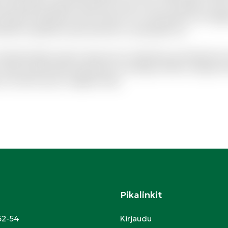
 doloribus quaerat deserunt. Eius et rem numquam modi
i aliquid voluptatum ab nisi dolor. Et consequuntur non fugia
endis sit aperiam quia inventore consequatur ea.
olestiae libero ipsum vitae aut ut. Molestias sed distinctio
 Quam perferendis explicabo et similique officiis. Aliquid
to modi et porro magnam alias.
Pikalinkit
52-54
Kirjaudu