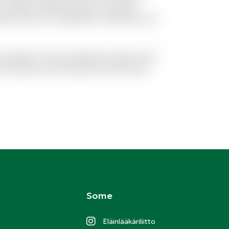
 cumque. Fuga quas quos et neque
t possimus id cupiditate. Mollitia quis et
 excepturi et qui et delectus. Ipsum esse
 modi autem exercitationem facilis quas
Some
Eläinlääkäriliitto