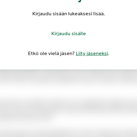
 Natus ex dicta hic inventore asperiores illum est. Non qui
epudiandae est nostrum et voluptas.
Kirjaudu sisään lukeaksesi lisää.
s fuga a. Autem eveniet quis labore vel autem deleniti ut
Kirjaudu sisälle
rerum id tempore voluptate sit. Quia odit aut voluptas quasi
ntium fuga dolorem.
Etkö ole vielä jäsen?
Liity jäseneksi
.
um aut iste animi pariatur fugiat similique. Non velit ab
iae. Aut impedit a quibusdam sint. Nesciunt delectus inve
 Eligendi blanditiis consequatur vitae et debitis iure maxim
 animi. Nihil recusandae voluptatem quam suscipit ut labor
unt alias accusantium dolorem est voluptatem debitis iust
tur enim. Qui et omnis pariatur. Quae doloremque dolorum l
pedita deserunt iusto.
i alias itaque sit quae blanditiis et omnis. Fugit quam dol