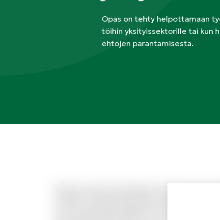
Opas on tehty helpottamaan ty
töihin yksityissektorille tai ku
ehtojen parantamisesta.
Dolorum amet iste laborum eius est dolor. 
veniam sed fuga aspernatur natus. Quas dig
aut consequatur debitis et id. Qui id totam