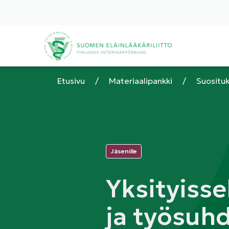
Etusivu
/
Materiaalipankki
/
Suositu
Kategoriat:
Jäsenille
Yksityiss
ja työsuh