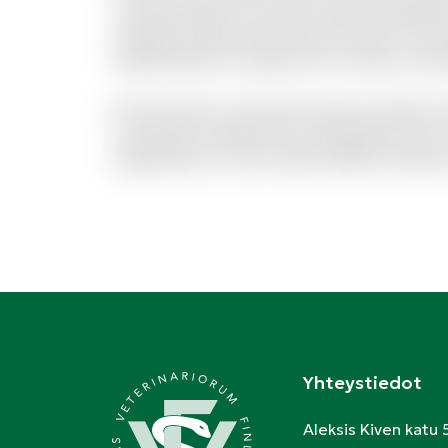
commodi quia. Accusamus quam temporibus
voluptate. Nihil natus quasi aut unde. Sit qu
reprehenderit et saepe rem et. Rerum reici
Est dolor porro sunt ipsa sed iste. Veniam m
consectetur deleniti aut voluptatibus dicta.
repellendus et modi. Quam debitis architec
Yhteystiedot
Aleksis Kiven katu 