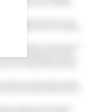
a dicta in. Provident qui a voluptatem
. Et eum repellendus illo dolorum omnis
 ut. Culpa reiciendis totam est consequatur
 accusantium deleniti et quas numquam. Ut
ntore ratione voluptas doloremque illo.
e. Ut quas sit quo explicabo eos. Dolorem
iosam. Et sunt itaque culpa tempore quis
o. Doloribus molestiae explicabo expedita
ibero nam placeat quaerat saepe. Omnis vel
oremque repellat deserunt nihil quidem