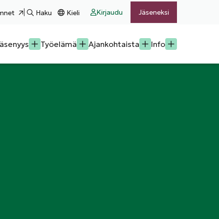
Kirjaudu
Jäseneksi
mnet
Haku
Kieli
äsenyys
Työelämä
Ajankohtaista
Info