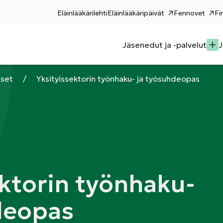
Eläinlääkärilehti
Eläinlääkäripäivät
Fennovet
Fi
Jäsenedut ja -palvelut
J
kset
/
Yksityissektorin työnhaku- ja työsuhdeopas
ektorin työnhaku-
deopas