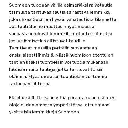
Suomeen tuodaan välillä esimerkiksi raivotautia
tai muuta tarttuvaa tautia sairastava lemmikki,
joka uhkaa Suomen hyvää, vähätautista tilannetta.
Jos tautitilanne muuttuu, myös maassa
vanhastaan olevat lemmikit, tuotantoeläimet ja
joskus ihmisetkin altistuvat taudille.
Tuontivaatimuksilla pyritään suojaamaan
ensisijaisesti ihmisiä. Niissä huomioon otettujen
tautien lisäksi tuontieläin voi tuoda mukanaan
lukuisia muita tauteja, jotka tarttuvat toisiin
eläimiin. Myös oireeton tuontieläin voi toimia
tartunnan lähteenä.
Eläinlääkäriliitto kannustaa parantamaan eläinten
oloja niiden omassa ympäristössä, ei tuomaan
yksittäisiä lemmikkejä Suomeen.