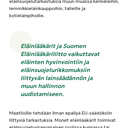
eläinsuojelutarkastuksia muun muassa kenneleihin,
lemmikkieläinkauppoihin, talleille ja
kotieläinpihoille.
Eläinlääkärit ja Suomen
Eläinlääkäriliitto vaikuttavat
eläinten hyvinvointiin ja
eläinsuojelurikkomuksiin
liittyvän lainsäädännön ja
muun hallinnon
uudistamiseen.
Maatiloille tehdään ilman epäilyä EU-säädöksiin
liittyviä tarkastuksia. Monet eläinlääkärit toimivat
eläinsuojeluviranomaisen roolissa kunnassa tai