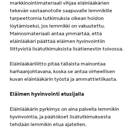
markkinointimateriaali vihjaa eläinlääkärien
tekevän vastaanotolle saapuvalle lemmikille
tarpeettomia tutkimuksia oikean hoidon
löytämiseksi, jos lemmikki on vakuutettu.
Mainosmateriaali antaa ymmärtää, että
eläinlääkäri päättää eläimen hyvinvointiin
liittyvistä lisätutkimuksista lisätienestin toivossa.
Eläinlääkäriliitto pitää tällaista mainontaa
harhaanjohtavana, koska se antaa virheellisen
kuvan eläinlääkärin työstä ja ammattietiikasta.
Eläimen hyvinvointi etusijalla
Eläinlääkärin pyrkimys on aina palvella lemmikin
hyvinvointia, ja päätökset lisätutkimuksesta
tehdään lemmikin etua ajatellen.