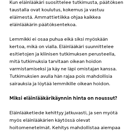
Kun eläinlääkäri suosittelee tutkimusta, päätöksen
taustalla ovat koulutus, kokemus ja vastuu
eläimestä. Ammattietiikka ohjaa kaikkea
eläinlääkärin päätöksentekoa.
Lemmikki ei osaa puhua eikä siksi myöskään
kertoa, mikä on vialla. Eläinlääkäri suunnittelee
esitietojen ja kliinisen tutkimuksen perusteella,
mitä tutkimuksia tarvitaan oikean hoidon
varmistamiseksi ja käy ne läpi omistajan kanssa.
Tutkimuksien avulla hän rajaa pois mahdollisia
sairauksia ja löytää lemmikille oikean hoidon.
Miksi eläinlääkärikäynnin hinta on noussut?
Eläinlääketiede kehittyy jatkuvasti, ja sen myötä
myös eläinlääkärien käytössä olevat
hoitomenetelmät. Kehitys mahdollistaa aiempaa