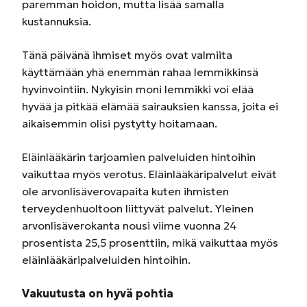
paremman hoidon, mutta lisää samalla
kustannuksia.
Tänä päivänä ihmiset myös ovat valmiita
käyttämään yhä enemmän rahaa lemmikkinsä
hyvinvointiin. Nykyisin moni lemmikki voi elää
hyvää ja pitkää elämää sairauksien kanssa, joita ei
aikaisemmin olisi pystytty hoitamaan.
Eläinlääkärin tarjoamien palveluiden hintoihin
vaikuttaa myös verotus. Eläinlääkäripalvelut eivät
ole arvonlisäverovapaita kuten ihmisten
terveydenhuoltoon liittyvät palvelut. Yleinen
arvonlisäverokanta nousi viime vuonna 24
prosentista 25,5 prosenttiin, mikä vaikuttaa myös
eläinlääkäripalveluiden hintoihin.
Vakuutusta on hyvä pohtia