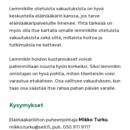
Lemmikille otetuista vakuutuksista on hyvä
keskustella eläinlääkärin kanssa, jos tarve
eläinlääkäripalveluille ilmenee. Yhtä tärkeää on
myös olla itse kartalla omalle lemmikille otetuista
vakuutuksista sekä siitä, millaista hoitoa ja
tutkimuksia ne kattavat.
Lemmikin hoidon kustannukset voivat
pahimmillaan nousta hyvin korkeiksi. Siksi lemmikin
omistajan on hyvä pohtia, miten tilanteisiin voisi
varautua etukäteen. Osa valitsee vakuutuksen, kun
taas osa säästää itse rahaa pahan päivän varalle.
Kysymykset
Eläinlääkäriliiton puheenjohtaja
Mikko Turku
,
mikko.turku@sell.fi, puh. 050 911 9117