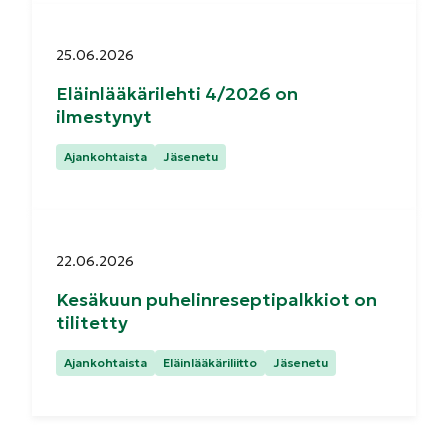
Julkaistu:
25.06.2026
Eläinlääkärilehti 4/2026 on
ilmestynyt
Kategoriat:
Ajankohtaista
Jäsenetu
Julkaistu:
22.06.2026
Kesäkuun puhelinreseptipalkkiot on
tilitetty
Kategoriat:
Ajankohtaista
Eläinlääkäriliitto
Jäsenetu