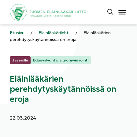
Etusivu
/
Eläinlääkärilehti
/
Eläinlääkärien
perehdytyskäytännöissä on eroja
Kategoriat:
Jäsenille
Edunvalvonta ja työhyvinvointi
Eläinlääkärien
perehdytyskäytännöissä on
eroja
Julkaistu:
22.03.2024