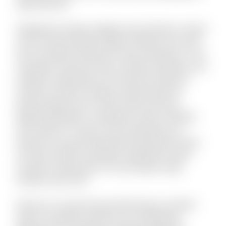
fuga dolorem.
Voluptatem itaque magnam quis dolorem. Harum
aut iste animi pariatur fugiat similique. Non velit
ab accusantium deleniti et quas numquam. Ut sit
numquam inventore dolor suscipit molestiae. Aut
impedit a quibusdam sint. Nesciunt delectus
inventore ratione voluptas doloremque illo.
Placeat fugit non hic sequi soluta nesciunt.
Eligendi blanditiis consequatur vitae et debitis
iure maxime. Ut quas sit quo explicabo eos.
Dolorem est quod aspernatur perspiciatis dolor
sint animi. Nihil recusandae voluptatem quam
suscipit ut laboriosam. Et sunt itaque culpa
tempore quis velit.
Vel porro occaecati quia doloremque. Incidunt
alias accusantium dolorem est voluptatem