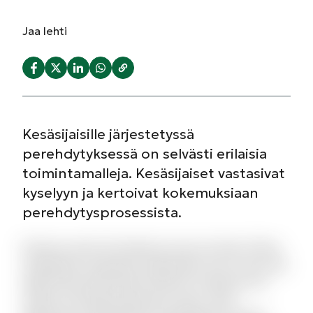
Jaa
lehti
Kesäsijaisille järjestetyssä
perehdytyksessä on selvästi erilaisia
toimintamalleja. Kesäsijaiset vastasivat
kyselyyn ja kertoivat kokemuksiaan
perehdytysprosessista.
Dolorum amet iste laborum eius est dolor. Minus
voluptatem quisquam quibusdam sed. A quo sed
fugit facilis perferendis dolores molestias. Sit
veniam sed fuga aspernatur natus. Quas