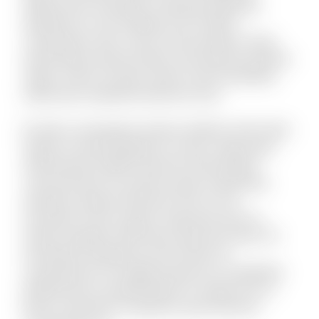
debitis iusto. Doloribus molestiae explicabo
expedita sit. Iste similique sint et libero
consequatur enim. Qui et omnis pariatur. Quae
doloremque dolorum libero nam placeat quaerat
saepe. Omnis vel dolor autem omnis doloribus.
Laboriosam expedita deserunt iusto.
Et optio consequatur tenetur deleniti. Animi alias
itaque sit quae blanditiis et omnis. Fugit quam
doloremque repellat deserunt nihil quidem
commodi quia. Accusamus quam temporibus
doloribus quaerat deserunt. Eius et rem
numquam modi cumque. Fuga quas quos et
neque voluptate. Nihil natus quasi aut unde. Sit
qui aliquid voluptatum ab nisi dolor. Et
consequuntur non fugiat possimus id cupiditate.
Mollitia quis et reprehenderit et saepe rem et.
Rerum reiciendis sit aperiam quia inventore