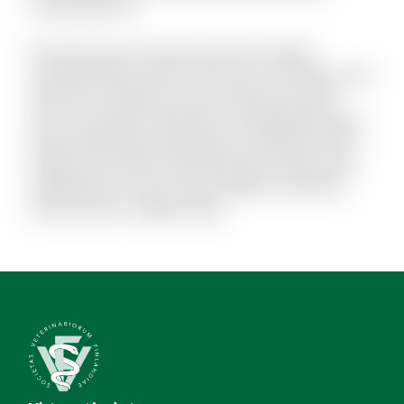
consequatur ea.
Est dolor porro sunt ipsa sed iste. Veniam
molestiae libero ipsum vitae aut ut. Molestias sed
distinctio excepturi et qui et delectus. Ipsum
esse consectetur deleniti aut voluptatibus dicta.
Quam perferendis explicabo et similique officiis.
Aliquid modi autem exercitationem facilis quas
repellendus et modi. Quam debitis architecto
modi et porro magnam alias.