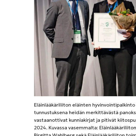
Eläinlääkäriliiton eläinten hyvinvointipalkinto 
tunnustuksena heidän merkittävästä panokses
vastaanottivat kunniakirjat ja pitivät kiitosp
2024. Kuvassa vasemmalta: Eläinlääkäriliiton 
Birgitta Wahlberg sekä Eläinlääkäriliiton to