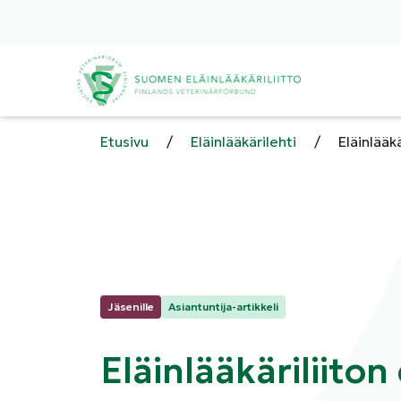
Etusivu
/
Eläinlääkärilehti
/
Eläinlääk
Kategoriat:
Jäsenille
Asiantuntija-artikkeli
Eläinlääkäriliiton