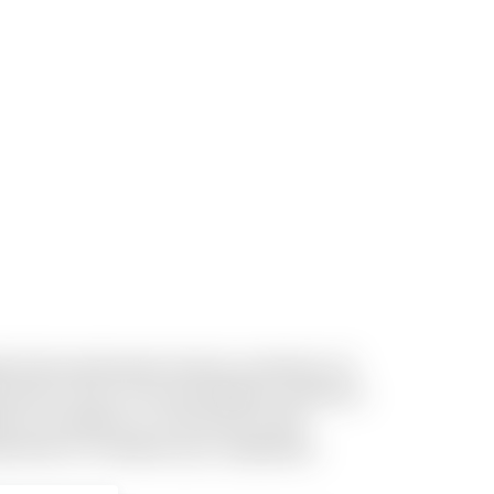
acilis perferendis dolores molestias. Sit
ossimus rerum. Et necessitatibus architecto
ue accusantium et. Qui ducimus nihil
a dicta in. Provident qui a voluptatem