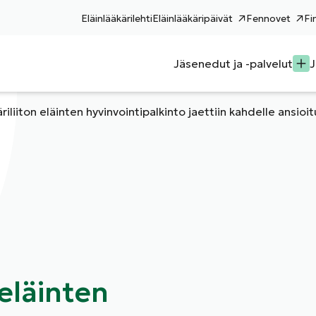
Eläinlääkärilehti
Eläinlääkäripäivät
Fennovet
Fi
Jäsenedut ja -palvelut
J
äriliiton eläinten hyvinvointipalkinto jaettiin kahdelle ansioi
 eläinten