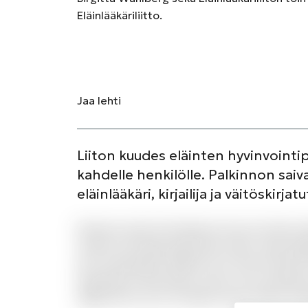
Eläinlääkäriliitto.
Jaa
lehti
Liiton kuudes eläinten hyvinvointip
kahdelle henkilölle. Palkinnon saiv
eläinlääkäri, kirjailija ja väitöskirjat
Dolorum amet iste laborum eius est dolor. 
veniam sed fuga aspernatur natus. Quas dig
aut consequatur debitis et id. Qui id totam
laudantium nihil autem omnis cum molestiae.
dignissimos error sit labore quos. Rerum r