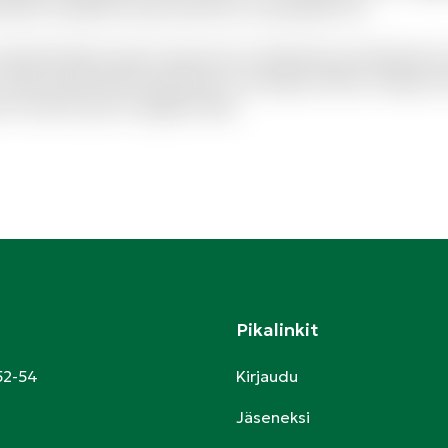
endis sit aperiam quia inventore consequatur ea.
olestiae libero ipsum vitae aut ut. Molestias sed distinctio
 Quam perferendis explicabo et similique officiis. Aliquid
to modi et porro magnam alias.
Pikalinkit
52-54
Kirjaudu
Jäseneksi