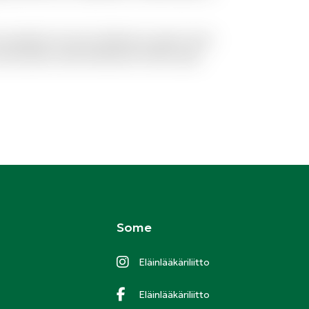
 excepturi et qui et delectus. Ipsum esse
 modi autem exercitationem facilis quas
Some
Eläinlääkäriliitto
Eläinlääkäriliitto