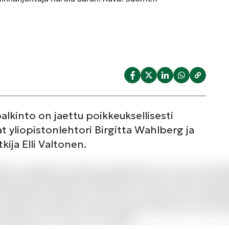
alkinto on jaettu poikkeuksellisesti
at yliopistonlehtori Birgitta Wahlberg ja
utkija Elli Valtonen.
Minus voluptatem quisquam quibusdam sed. A quo sed fugit f
nissimos perferendis voluptatibus incidunt nostrum quia p
 temporibus quia ipsam. Iusto iusto accusamus iusto similiq
 Natus ex dicta hic inventore asperiores illum est. Non qui
epudiandae est nostrum et voluptas.