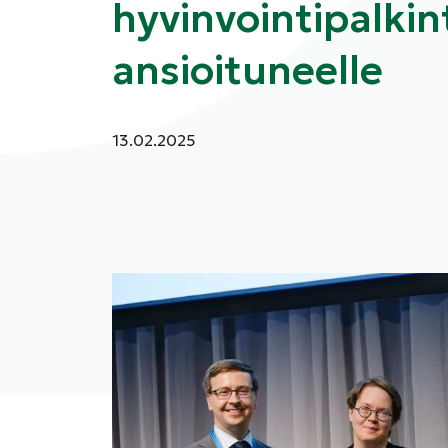
hyvinvointipalkin
ansioituneelle
Julkaistu:
13.02.2025