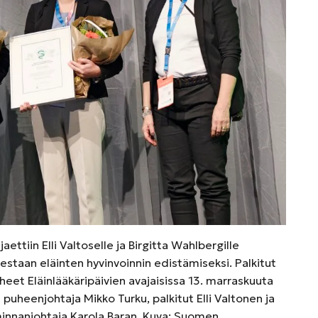
jaettiin Elli Valtoselle ja Birgitta Wahlbergille
taan eläinten hyvinvoinnin edistämiseksi. Palkitut
uheet Eläinlääkäripäivien avajaisissa 13. marraskuuta
puheenjohtaja Mikko Turku, palkitut Elli Valtonen ja
iminnanjohtaja Karola Baran. Kuva: Suomen