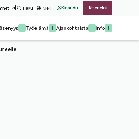
Kirjaudu
Jäseneksi
mnet
Haku
Kieli
äsenyys
Työelämä
Ajankohtaista
Info
tuneelle