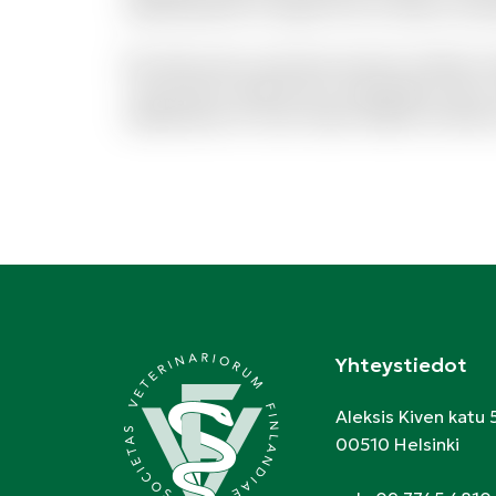
reprehenderit et saepe rem et. Rerum reici
Est dolor porro sunt ipsa sed iste. Veniam m
consectetur deleniti aut voluptatibus dicta.
repellendus et modi. Quam debitis architec
Yhteystiedot
Aleksis Kiven katu 
00510 Helsinki