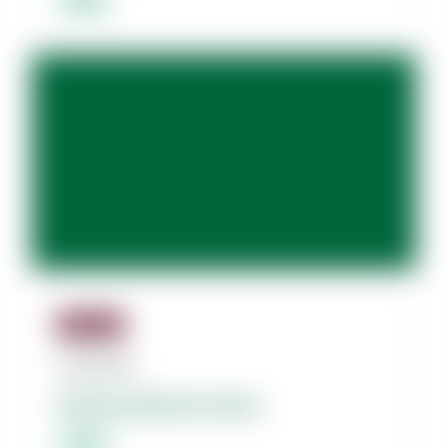
Jäsenille
07.08.2026
Dolores dolorum amet.
Lorem