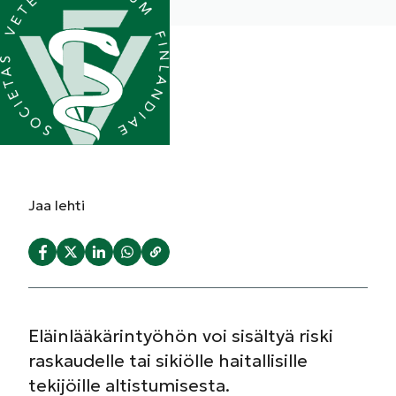
Jaa
lehti
Eläinlääkärintyöhön voi sisältyä riski
raskaudelle tai sikiölle haitallisille
tekijöille altistumisesta.