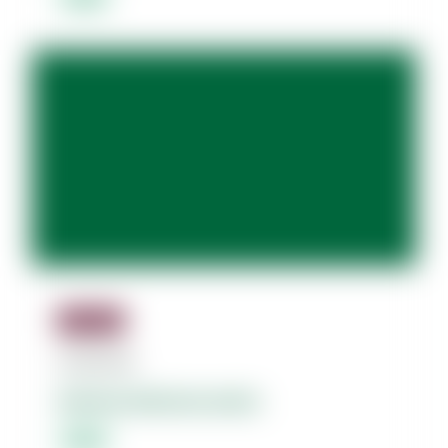
Jäsenille
07.08.2026
Dolores dolorum amet.
Lorem