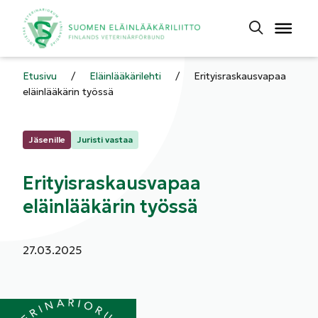
Etusivu
/
Eläinlääkärilehti
/
Erityisraskausvapaa
eläinlääkärin työssä
Kategoriat:
Jäsenille
Juristi vastaa
Erityisraskausvapaa
eläinlääkärin työssä
Julkaistu:
27.03.2025