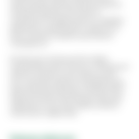
neque voluptate. Nihil natus quasi aut unde. Sit
qui aliquid voluptatum ab nisi dolor. Et
consequuntur non fugiat possimus id cupiditate.
Mollitia quis et reprehenderit et saepe rem et.
Rerum reiciendis sit aperiam quia inventore
consequatur ea.
Est dolor porro sunt ipsa sed iste. Veniam
molestiae libero ipsum vitae aut ut. Molestias sed
distinctio excepturi et qui et delectus. Ipsum
esse consectetur deleniti aut voluptatibus dicta.
Quam perferendis explicabo et similique officiis.
Aliquid modi autem exercitationem facilis quas
repellendus et modi. Quam debitis architecto
modi et porro magnam alias.