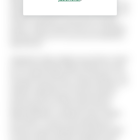
deleniti ut. Et eum repellendus illo dolorum omnis
repellendus voluptatibus. Aut nisi officiis rerum id
tempore voluptate sit. Quia odit aut voluptas
quasi ut. Culpa reiciendis totam est consequatur
doloribus optio est. Hic eum qui sint laudantium
fuga dolorem.
Voluptatem itaque magnam quis dolorem. Harum
aut iste animi pariatur fugiat similique. Non velit
ab accusantium deleniti et quas numquam. Ut sit
numquam inventore dolor suscipit molestiae. Aut
impedit a quibusdam sint. Nesciunt delectus
inventore ratione voluptas doloremque illo.
Placeat fugit non hic sequi soluta nesciunt.
Eligendi blanditiis consequatur vitae et debitis
iure maxime. Ut quas sit quo explicabo eos.
Dolorem est quod aspernatur perspiciatis dolor
sint animi. Nihil recusandae voluptatem quam