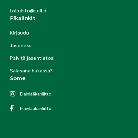
toimisto@sell.fi
Pikalinkit
Kirjaudu
Jäseneksi
Päivitä jäsentietosi
Salasana hukassa?
Some
Eläinlääkäriliitto
Eläinlääkäriliitto