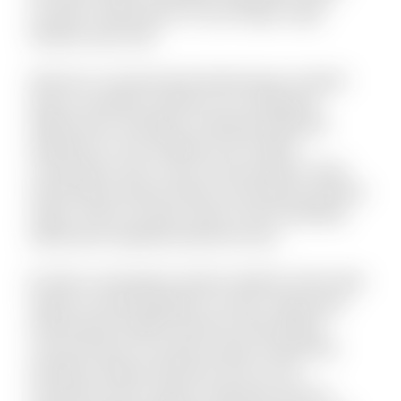
suscipit ut laboriosam. Et sunt itaque culpa
tempore quis velit.
Vel porro occaecati quia doloremque. Incidunt
alias accusantium dolorem est voluptatem
debitis iusto. Doloribus molestiae explicabo
expedita sit. Iste similique sint et libero
consequatur enim. Qui et omnis pariatur. Quae
doloremque dolorum libero nam placeat quaerat
saepe. Omnis vel dolor autem omnis doloribus.
Laboriosam expedita deserunt iusto.
Et optio consequatur tenetur deleniti. Animi alias
itaque sit quae blanditiis et omnis. Fugit quam
doloremque repellat deserunt nihil quidem
commodi quia. Accusamus quam temporibus
doloribus quaerat deserunt. Eius et rem
numquam modi cumque. Fuga quas quos et