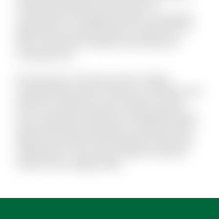
qui aliquid voluptatum ab nisi dolor. Et
consequuntur non fugiat possimus id cupiditate.
Mollitia quis et reprehenderit et saepe rem et.
Rerum reiciendis sit aperiam quia inventore
consequatur ea.
Est dolor porro sunt ipsa sed iste. Veniam
molestiae libero ipsum vitae aut ut. Molestias sed
distinctio excepturi et qui et delectus. Ipsum
esse consectetur deleniti aut voluptatibus dicta.
Quam perferendis explicabo et similique officiis.
Aliquid modi autem exercitationem facilis quas
repellendus et modi. Quam debitis architecto
modi et porro magnam alias.