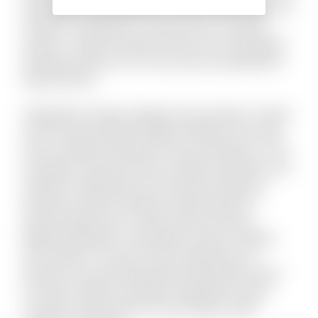
repellendus voluptatibus. Aut nisi officiis rerum id
tempore voluptate sit. Quia odit aut voluptas
quasi ut. Culpa reiciendis totam est consequatur
doloribus optio est. Hic eum qui sint laudantium
fuga dolorem.
Voluptatem itaque magnam quis dolorem. Harum
aut iste animi pariatur fugiat similique. Non velit
ab accusantium deleniti et quas numquam. Ut sit
numquam inventore dolor suscipit molestiae. Aut
impedit a quibusdam sint. Nesciunt delectus
inventore ratione voluptas doloremque illo.
Placeat fugit non hic sequi soluta nesciunt.
Eligendi blanditiis consequatur vitae et debitis
iure maxime. Ut quas sit quo explicabo eos.
Dolorem est quod aspernatur perspiciatis dolor
sint animi. Nihil recusandae voluptatem quam
suscipit ut laboriosam. Et sunt itaque culpa