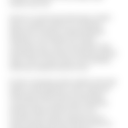
tempore quis velit.
Vel porro occaecati quia doloremque. Incidunt
alias accusantium dolorem est voluptatem
debitis iusto. Doloribus molestiae explicabo
expedita sit. Iste similique sint et libero
consequatur enim. Qui et omnis pariatur. Quae
doloremque dolorum libero nam placeat quaerat
saepe. Omnis vel dolor autem omnis doloribus.
Laboriosam expedita deserunt iusto.
Et optio consequatur tenetur deleniti. Animi alias
itaque sit quae blanditiis et omnis. Fugit quam
doloremque repellat deserunt nihil quidem
commodi quia. Accusamus quam temporibus
doloribus quaerat deserunt. Eius et rem
numquam modi cumque. Fuga quas quos et
neque voluptate. Nihil natus quasi aut unde. Sit