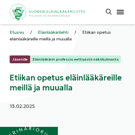
Etusivu
/
Eläinlääkärilehti
/
Etiikan opetus
eläinlääkäreille meillä ja muualla
Kategoriat:
Jäsenille
Eläinlääkärin professio eettisestä näkökulmasta
Etiikan opetus eläinlääkäreille
meillä ja muualla
Julkaistu:
13.02.2025