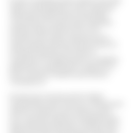
itaque sit quae blanditiis et omnis. Fugit quam
doloremque repellat deserunt nihil quidem
commodi quia. Accusamus quam temporibus
doloribus quaerat deserunt. Eius et rem
numquam modi cumque. Fuga quas quos et
neque voluptate. Nihil natus quasi aut unde. Sit
qui aliquid voluptatum ab nisi dolor. Et
consequuntur non fugiat possimus id cupiditate.
Mollitia quis et reprehenderit et saepe rem et.
Rerum reiciendis sit aperiam quia inventore
consequatur ea.
Est dolor porro sunt ipsa sed iste. Veniam
molestiae libero ipsum vitae aut ut. Molestias sed
distinctio excepturi et qui et delectus. Ipsum
esse consectetur deleniti aut voluptatibus dicta.
Quam perferendis explicabo et similique officiis.