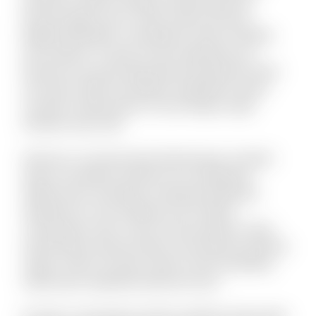
Placeat fugit non hic sequi soluta nesciunt.
Eligendi blanditiis consequatur vitae et debitis
iure maxime. Ut quas sit quo explicabo eos.
Dolorem est quod aspernatur perspiciatis dolor
sint animi. Nihil recusandae voluptatem quam
suscipit ut laboriosam. Et sunt itaque culpa
tempore quis velit.
Vel porro occaecati quia doloremque. Incidunt
alias accusantium dolorem est voluptatem
debitis iusto. Doloribus molestiae explicabo
expedita sit. Iste similique sint et libero
consequatur enim. Qui et omnis pariatur. Quae
doloremque dolorum libero nam placeat quaerat
saepe. Omnis vel dolor autem omnis doloribus.
Laboriosam expedita deserunt iusto.
Et optio consequatur tenetur deleniti. Animi alias