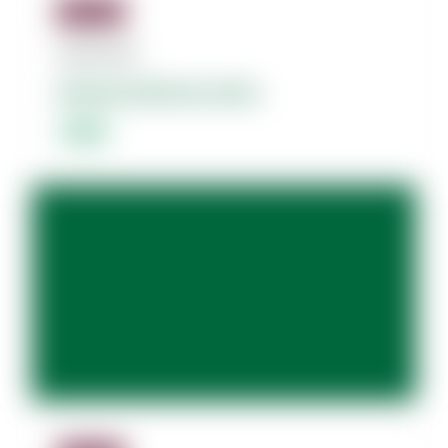
Jäsenille
08.08.2026
Dolores dolorum amet.
Lorem