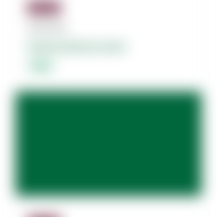
Jäsenille
08.08.2026
Dolores dolorum amet.
Lorem