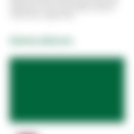
Aliquid modi autem exercitationem facilis quas
repellendus et modi. Quam debitis architecto
modi et porro magnam alias.
Dolores dolorum.