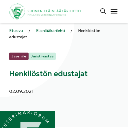
Etusivu
/
Eläinlääkärilehti
/
Henkilöstön
edustajat
Kategoriat:
Jäsenille
Juristi vastaa
Henkilöstön edustajat
Julkaistu:
02.09.2021