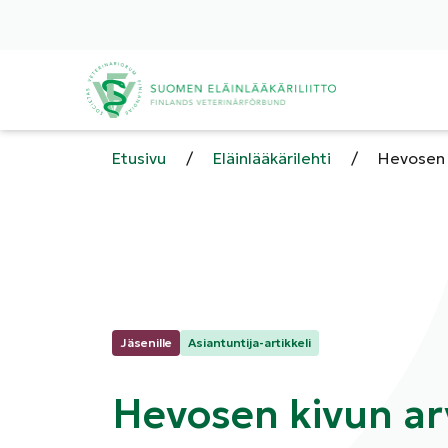
Etusivu
/
Eläinlääkärilehti
/
Hevosen k
Kategoriat:
Jäsenille
Asiantuntija-artikkeli
Hevosen kivun arv