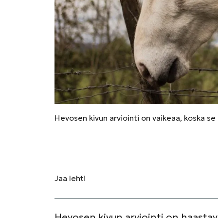
Hevosen kivun arviointi on vaikeaa, koska se
Jaa
lehti
Hevosen kivun arviointi on haastava