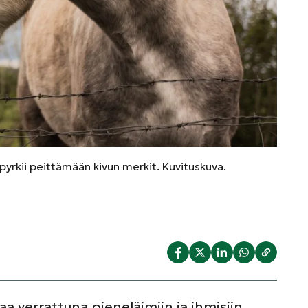
 pyrkii peittämään kivun merkit. Kuvituskuva.
a verrattuna pieneläimiin ja ihmisiin,