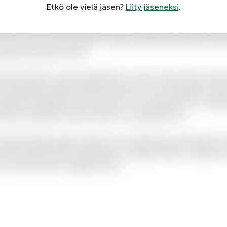
Etkö ole vielä jäsen?
Liity jäseneksi
.
unt alias accusantium dolorem est voluptatem debitis iust
tur enim. Qui et omnis pariatur. Quae doloremque dolorum l
pedita deserunt iusto.
i alias itaque sit quae blanditiis et omnis. Fugit quam dol
 doloribus quaerat deserunt. Eius et rem numquam modi
i aliquid voluptatum ab nisi dolor. Et consequuntur non fugia
endis sit aperiam quia inventore consequatur ea.
olestiae libero ipsum vitae aut ut. Molestias sed distinctio
 Quam perferendis explicabo et similique officiis. Aliquid
to modi et porro magnam alias.