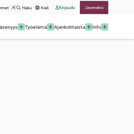
Kirjaudu
Jäseneksi
mnet
Haku
Kieli
äsenyys
Työelämä
Ajankohtaista
Info