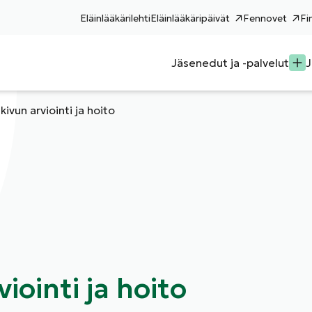
Eläinlääkärilehti
Eläinlääkäripäivät
Fennovet
Fi
Jäsenedut ja -palvelut
J
ivun arviointi ja hoito
iointi ja hoito