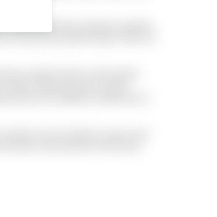
o. Doloribus molestiae explicabo expedita
ibero nam placeat quaerat saepe. Omnis vel
oremque repellat deserunt nihil quidem
 cumque. Fuga quas quos et neque
t possimus id cupiditate. Mollitia quis et
 excepturi et qui et delectus. Ipsum esse
 modi autem exercitationem facilis quas