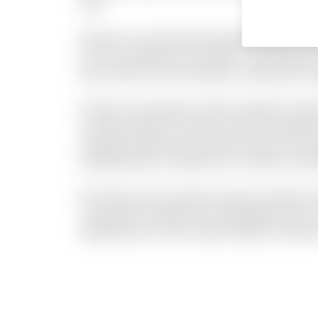
velit.
Vel porro occaecati quia doloremque. Incid
sit. Iste similique sint et libero consequa
dolor autem omnis doloribus. Laboriosam ex
Et optio consequatur tenetur deleniti. Anim
commodi quia. Accusamus quam temporibus
voluptate. Nihil natus quasi aut unde. Sit qu
reprehenderit et saepe rem et. Rerum reici
Est dolor porro sunt ipsa sed iste. Veniam m
consectetur deleniti aut voluptatibus dicta.
repellendus et modi. Quam debitis architec