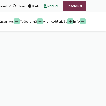
Kirjaudu
Jäseneksi
mnet
Haku
Kieli
äsenyys
Työelämä
Ajankohtaista
Info