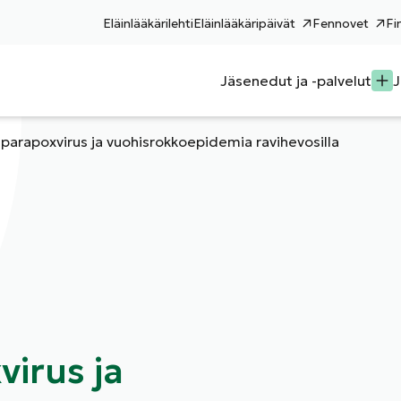
Eläinlääkärilehti
Eläinlääkäripäivät
Fennovet
Fi
Jäsenedut ja -palvelut
J
parapoxvirus ja vuohisrokkoepidemia ravihevosilla
irus ja