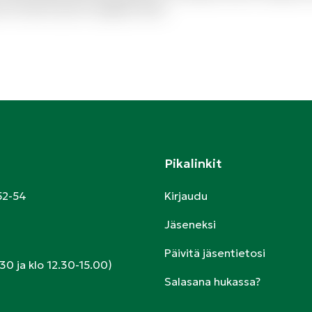
to modi et porro magnam alias.
Pikalinkit
52-54
Kirjaudu
Jäseneksi
Päivitä jäsentietosi
30 ja klo 12.30-15.00)
Salasana hukassa?