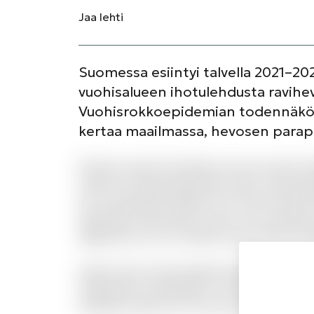
Jaa
lehti
Suomessa esiintyi talvella 2021–202
vuohisalueen ihotulehdusta ravihevo
Vuohisrokkoepidemian todennäköise
kertaa maailmassa, hevosen parapo
Dolorum amet iste laborum eius est dolor. 
veniam sed fuga aspernatur natus. Quas dig
aut consequatur debitis et id. Qui id totam
laudantium nihil autem omnis cum molestiae.
dignissimos error sit labore quos. Rerum r
Autem nam sunt provident quia et perferendi
repellendus voluptatibus. Aut nisi officiis 
doloribus optio est. Hic eum qui sint lauda