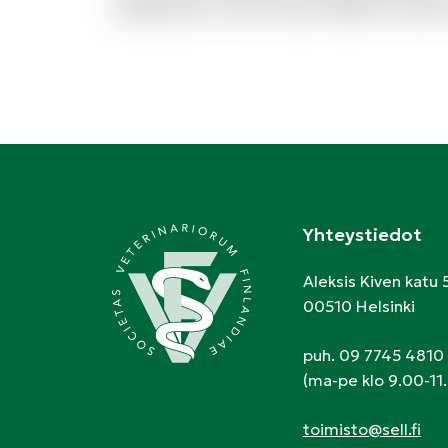
repellendus et modi. Quam debitis architec
Yhteystiedot
Aleksis Kiven katu 
00510 Helsinki
puh. 09 7745 4810
(ma-pe klo 9.00-11.
toimisto@sell.fi