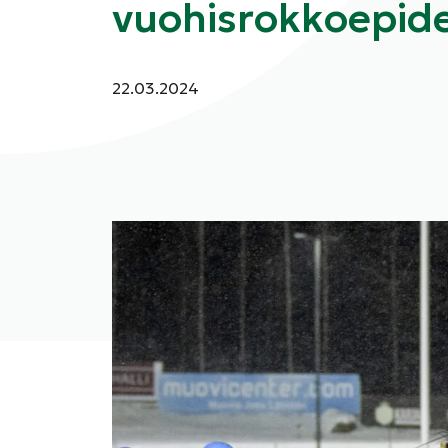
vuohisrokkoepide
Julkaistu:
22.03.2024