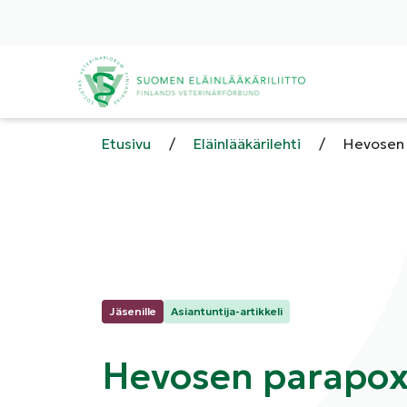
Etusivu
/
Eläinlääkärilehti
/
Hevosen 
Kategoriat:
Jäsenille
Asiantuntija-artikkeli
Hevosen parapoxv