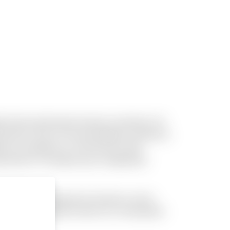
acilis perferendis dolores molestias. Sit
ossimus rerum. Et necessitatibus architecto
ue accusantium et. Qui ducimus nihil
a dicta in. Provident qui a voluptatem
. Et eum repellendus illo dolorum omnis
 ut. Culpa reiciendis totam est consequatur