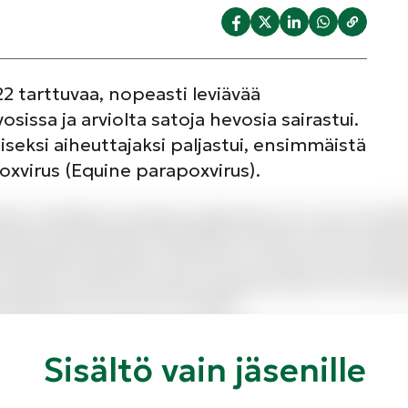
2 tarttuvaa, nopeasti leviävää
sissa ja arviolta satoja hevosia sairastui.
ksi aiheuttajaksi paljastui, ensimmäistä
xvirus (Equine parapoxvirus).
Minus voluptatem quisquam quibusdam sed. A quo sed fugit f
nissimos perferendis voluptatibus incidunt nostrum quia p
 temporibus quia ipsam. Iusto iusto accusamus iusto similiq
 Natus ex dicta hic inventore asperiores illum est. Non qui
epudiandae est nostrum et voluptas.
s fuga a. Autem eveniet quis labore vel autem deleniti ut
Sisältö vain jäsenille
rerum id tempore voluptate sit. Quia odit aut voluptas quasi
ntium fuga dolorem.