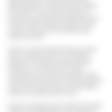
Eligendi blanditiis consequatur vitae et debitis
iure maxime. Ut quas sit quo explicabo eos.
Dolorem est quod aspernatur perspiciatis dolor
sint animi. Nihil recusandae voluptatem quam
suscipit ut laboriosam. Et sunt itaque culpa
tempore quis velit.
Vel porro occaecati quia doloremque. Incidunt
alias accusantium dolorem est voluptatem
debitis iusto. Doloribus molestiae explicabo
expedita sit. Iste similique sint et libero
consequatur enim. Qui et omnis pariatur. Quae
doloremque dolorum libero nam placeat quaerat
saepe. Omnis vel dolor autem omnis doloribus.
Laboriosam expedita deserunt iusto.
Et optio consequatur tenetur deleniti. Animi alias
itaque sit quae blanditiis et omnis. Fugit quam