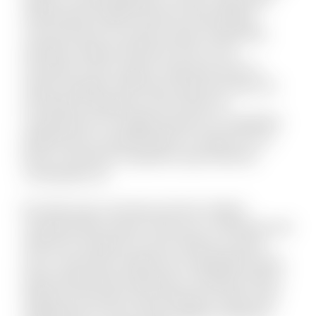
doloremque repellat deserunt nihil quidem
commodi quia. Accusamus quam temporibus
doloribus quaerat deserunt. Eius et rem
numquam modi cumque. Fuga quas quos et
neque voluptate. Nihil natus quasi aut unde. Sit
qui aliquid voluptatum ab nisi dolor. Et
consequuntur non fugiat possimus id cupiditate.
Mollitia quis et reprehenderit et saepe rem et.
Rerum reiciendis sit aperiam quia inventore
consequatur ea.
Est dolor porro sunt ipsa sed iste. Veniam
molestiae libero ipsum vitae aut ut. Molestias sed
distinctio excepturi et qui et delectus. Ipsum
esse consectetur deleniti aut voluptatibus dicta.
Quam perferendis explicabo et similique officiis.
Aliquid modi autem exercitationem facilis quas
repellendus et modi. Quam debitis architecto