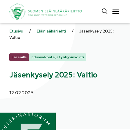
Etusivu
/
Eläinlääkärilehti
/
Jäsenkysely 2025:
Valtio
Kategoriat:
Jäsenille
Edunvalvonta ja työhyvinvointi
Jäsenkysely 2025: Valtio
Julkaistu:
12.02.2026