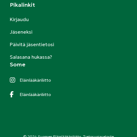
Pikalinkit
Kirjaudu
Jäseneksi
Päivitä jäsentietosi
Salasana hukassa?
Some
Eläinlääkäriliitto
Eläinlääkäriliitto
© 2024 Suomen Eläinlääkäriliitto.
Tietosuojaseloste