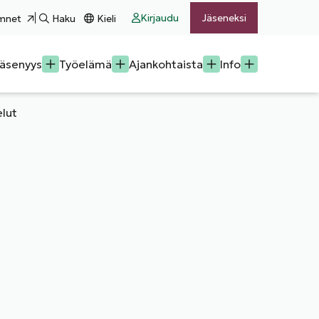
Kirjaudu
Jäseneksi
mnet
Haku
Kieli
äsenyys
Työelämä
Ajankohtaista
Info
elut