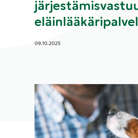
järjestämisvastu
eläinlääkäripalve
Julkaistu:
09.10.2025