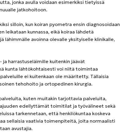
utta, jonka avulla voidaan esimerkiksi tietyissä
 muualle jatkohoitoon.
rkiksi silloin, kun koiran pyometra ensin diagnosoidaan
en leikataan kunnassa, eikä koiraa lähdetä
 lähimmälle avoinna olevalle yksityiselle klinikalle,
 ja harrastuseläimille kuitenkin jäävät
ä kunta lähtökohtaisesti voi niitä toimintaa
palveluille ei kuitenkaan ole määritetty. Tällaisia
tasoinen tehohoito ja ortopedinen kirurgia.
alveluita, kuten muitakin tarjottavia palveluita,
ajuuden edellyttämät toimitilat ja työvälineet sekä
eluissa tarkennetaan, että henkilökuntaa koskeva
aa sellaisia vaativia toimenpiteitä, joita normaalisti
vitaan avustajia.