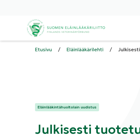
Etusivu
/
Eläinlääkärilehti
/
Julkisest
Kategoriat:
Eläinlääkintähuoltolain uudistus
Julkisesti tuotet