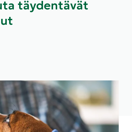
uta täydentävät
lut