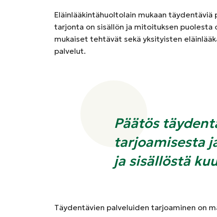
Eläinlääkintähuoltolain mukaan täydentäviä p
tarjonta on sisällön ja mitoituksen puolesta
mukaiset tehtävät sekä yksityisten eläinlääkä
palvelut.
Päätös täydent
tarjoamisesta j
ja sisällöstä ku
Täydentävien palveluiden tarjoaminen on mah