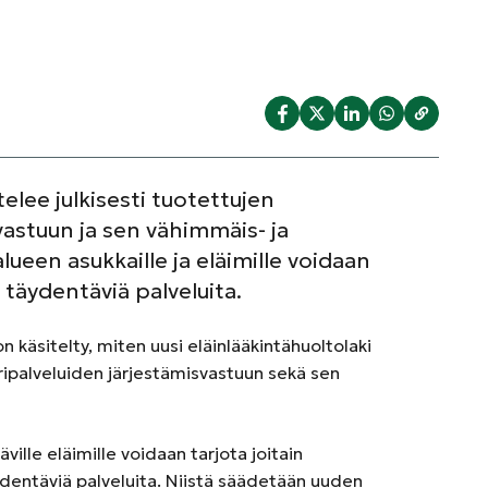
elee julkisesti tuotettujen
vastuun ja sen vähimmäis- ja
ueen asukkaille ja eläimille voidaan
, täydentäviä palveluita.
n käsitelty, miten uusi eläinlääkintähuoltolaki
äripalveluiden järjestämisvastuun sekä sen
ville eläimille voidaan tarjota joitain
äydentäviä palveluita. Niistä säädetään uuden