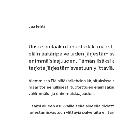
Jaa
lehti
Uusi eläinlääkintähuoltolaki määritt
eläinlääkäripalveluiden järjestämis
enimmäislaajuuden. Tämän lisäksi al
tarjota järjestämisvastuun ylittäviä
Aiemmissa Eläinlääkärilehden kirjoituksissa o
määrittelee julkisesti tuotettujen eläinlääk
vähimmäis- ja enimmäislaajuuden.
Lisäksi alueen asukkaille sekä alueella pidettä
järjestämisvastuun ylittäviä palveluita eli t