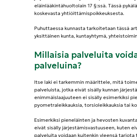
eläinlääkintähuoltolain 17 §:ssä. Tässä pyk
koskevasta yhtiöittämispoikkeuksesta.
Puhuttaessa kunnasta tarkoitetaan tässä artik
yksittäinen kunta, kuntayhtymä, yhteistoimint
Millaisia palveluita voi
palveluina?
Itse laki ei tarkemmin määrittele, mitä toime
palveluista, jotka eivät sisälly kunnan järj
enimmäislaajuuteen ei sisälly esimerkiksi pi
pyometraleikkauksia, torsioleikkauksia tai ko
Esimerkiksi pieneläinten ja hevosten kuvant
eivät sisälly järjestämisvastuuseen, kuten ei
palveluita voidaan kuitenkin yleensä tarjota