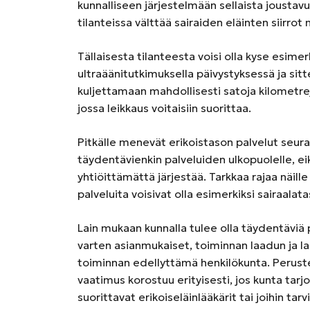
kunnalliseen järjestelmään sellaista joustavu
tilanteissa välttää sairaiden eläinten siirrot
Tällaisesta tilanteesta voisi olla kyse esime
ultraäänitutkimuksella päivystyksessä ja sitt
kuljettamaan mahdollisesti satoja kilometrejä
jossa leikkaus voitaisiin suorittaa.
Pitkälle menevät erikoistason palvelut seura-
täydentävienkin palveluiden ulkopuolelle, eik
yhtiöittämättä järjestää. Tarkkaa rajaa näille 
palveluita voisivat olla esimerkiksi sairaala
Lain mukaan kunnalla tulee olla täydentäviä p
varten asianmukaiset, toiminnan laadun ja la
toiminnan edellyttämä henkilökunta. Perust
vaatimus korostuu erityisesti, jos kunta tarjo
suorittavat erikoiseläinlääkärit tai joihin tar