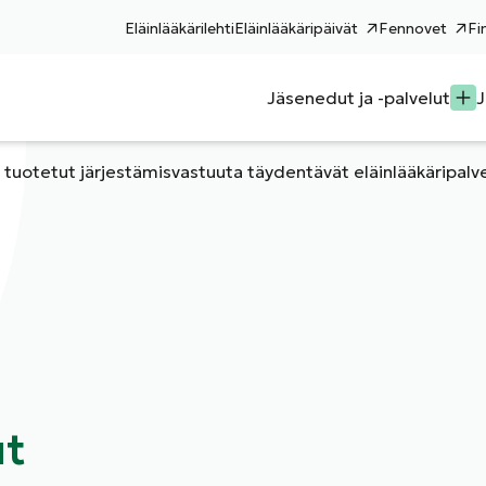
Eläinlääkärilehti
Eläinlääkäripäivät
Fennovet
Fi
Jäsenedut ja -palvelut
J
i tuotetut järjestämisvastuuta täydentävät eläinlääkäripalv
ut