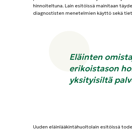
hinnoiteltuna. Lain esitöissä mainitaan täy
diagnostisten menetelmien käyttö sekä tiet
Eläinten omista
erikoistason ho
yksityisiltä palv
Uuden eläinlääkintähuoltolain esitöissä todet