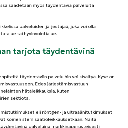
älässä säädetään myös täydentäviä palveluita
kelissa palveluiden järjestäjää, joka voi olla
a-alue tai hyvinvointialue.
daan tarjota täydentävinä
npiteitä täydentäviin palveluihin voi sisältyä. Kyse on
estämisvastuuseen. Edes järjestämisvastuun
eneläinten hätäleikkauksia, kuten
irien sektiota.
amistutkimukset eli röntgen- ja ultraäänitutkimukset
vät koirien sterilisaatioleikkauksetkaan. Näitä
 täydentävinä palveluina markkinaperusteisesti