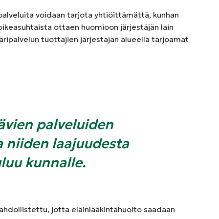
alveluita voidaan tarjota yhtiöittämättä, kunhan
 oikeasuhtaista ottaen huomioon järjestäjän lain
ripalvelun tuottajien järjestäjän alueella tarjoamat
ävien palveluiden
a niiden laajuudesta
uluu kunnalle.
dollistettu, jotta eläinlääkintähuolto saadaan