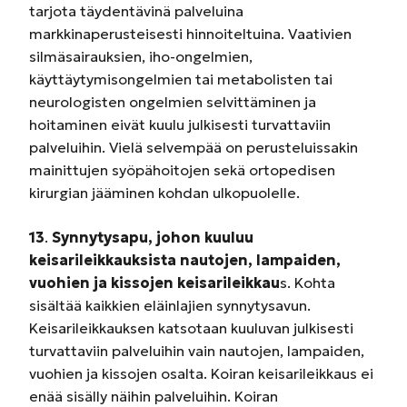
tarjota täydentävinä palveluina
markkinaperusteisesti hinnoiteltuina. Vaativien
silmäsairauksien, iho-ongelmien,
käyttäytymisongelmien tai metabolisten tai
neurologisten ongelmien selvittäminen ja
hoitaminen eivät kuulu julkisesti turvattaviin
palveluihin. Vielä selvempää on perusteluissakin
mainittujen syöpähoitojen sekä ortopedisen
kirurgian jääminen kohdan ulkopuolelle.
13
.
Synnytysapu, johon kuuluu
keisarileikkauksista nautojen, lampaiden,
vuohien ja kissojen keisarileikkau
s. Kohta
sisältää kaikkien eläinlajien synnytysavun.
Keisarileikkauksen katsotaan kuuluvan julkisesti
turvattaviin palveluihin vain nautojen, lampaiden,
vuohien ja kissojen osalta. Koiran keisarileikkaus ei
enää sisälly näihin palveluihin. Koiran