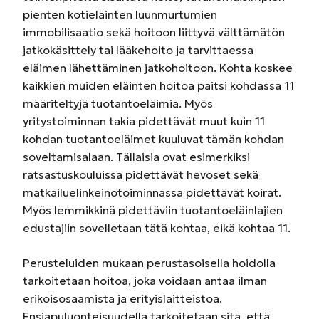
pienten kotieläinten luunmurtumien
immobilisaatio sekä hoitoon liittyvä välttämätön
jatkokäsittely tai lääkehoito ja tarvittaessa
eläimen lähettäminen jatkohoitoon. Kohta koskee
kaikkien muiden eläinten hoitoa paitsi kohdassa 11
määriteltyjä tuotantoeläimiä. Myös
yritystoiminnan takia pidettävät muut kuin 11
kohdan tuotantoeläimet kuuluvat tämän kohdan
soveltamisalaan. Tällaisia ovat esimerkiksi
ratsastuskouluissa pidettävät hevoset sekä
matkailuelinkeinotoiminnassa pidettävät koirat.
Myös lemmikkinä pidettäviin tuotantoeläinlajien
edustajiin sovelletaan tätä kohtaa, eikä kohtaa 11.
Perusteluiden mukaan perustasoisella hoidolla
tarkoitetaan hoitoa, joka voidaan antaa ilman
erikoisosaamista ja erityislaitteistoa.
Ensiapuluonteisuudella tarkoitetaan sitä, että