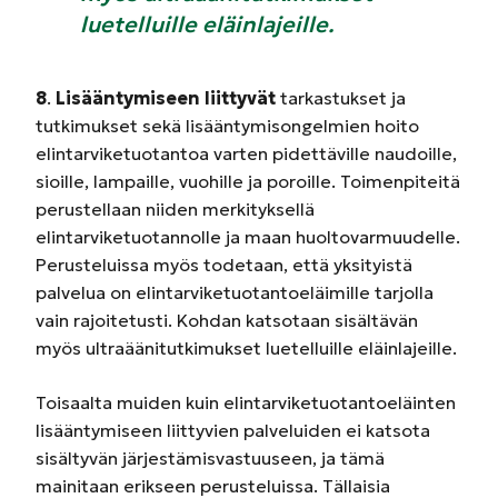
luetelluille eläinlajeille.
8
.
Lisääntymiseen liittyvät
tarkastukset ja
tutkimukset sekä lisääntymisongelmien hoito
elintarviketuotantoa varten pidettäville naudoille,
sioille, lampaille, vuohille ja poroille. Toimenpiteitä
perustellaan niiden merkityksellä
elintarviketuotannolle ja maan huoltovarmuudelle.
Perusteluissa myös todetaan, että yksityistä
palvelua on elintarviketuotantoeläimille tarjolla
vain rajoitetusti. Kohdan katsotaan sisältävän
myös ultraäänitutkimukset luetelluille eläinlajeille.
Toisaalta muiden kuin elintarviketuotantoeläinten
lisääntymiseen liittyvien palveluiden ei katsota
sisältyvän järjestämisvastuuseen, ja tämä
mainitaan erikseen perusteluissa. Tällaisia