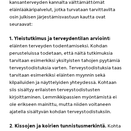
kansanterveyden kannalta välttämättömät
eläinlääkäripalvelut, jotka turvataan tarvittavilta
osin julkisen järjestämisvastuun kautta ovat
seuraavat:
1. Yleistutkimus ja terveydentilan arvioint
i
eläinten terveyden todentamiseksi. Kohdan
perusteluissa todetaan, että näitä tutkimuksia
tarvitaan esimerkiksi yksityisten tahojen pyytämiä
terveystodistuksia varten. Terveystodistuksia taas
tarvitaan esimerkiksi eläinten myynnin sekä
kilpailuiden ja näyttelyiden yhteydessä. Kohtaan
siis sisältyy erilaisten terveystodistusten
kirjoittaminen. Lemmikkipassien myöntämistä ei
ole erikseen mainittu, mutta niiden voitaneen
ajatella sisältyvän kohdan terveystodistuksiin.
2
.
Kissojen ja koirien tunnistusmerkintä.
Kohta