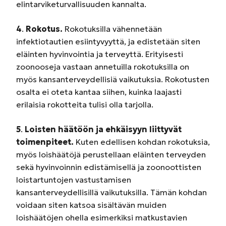
elintarviketurvallisuuden kannalta.
4
.
Rokotus.
Rokotuksilla vähennetään
infektiotautien esiintyvyyttä, ja edistetään siten
eläinten hyvinvointia ja terveyttä. Erityisesti
zoonooseja vastaan annetuilla rokotuksilla on
myös kansanterveydellisiä vaikutuksia. Rokotusten
osalta ei oteta kantaa siihen, kuinka laajasti
erilaisia rokotteita tulisi olla tarjolla.
5
.
Loisten häätöön ja ehkäisyyn liittyvät
toimenpiteet.
Kuten edellisen kohdan rokotuksia,
myös loishäätöjä perustellaan eläinten terveyden
sekä hyvinvoinnin edistämisellä ja zoonoottisten
loistartuntojen vastustamisen
kansanterveydellisillä vaikutuksilla. Tämän kohdan
voidaan siten katsoa sisältävän muiden
loishäätöjen ohella esimerkiksi matkustavien