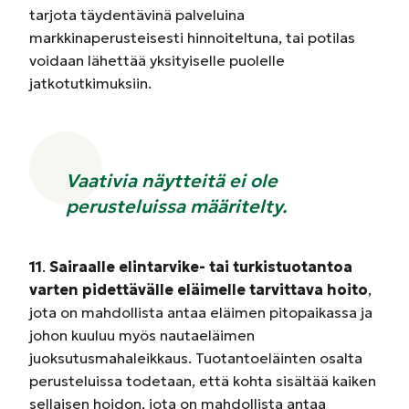
tarjota täydentävinä palveluina
markkinaperusteisesti hinnoiteltuna, tai potilas
voidaan lähettää yksityiselle puolelle
jatkotutkimuksiin.
Vaativia näytteitä ei ole
perusteluissa määritelty.
11
.
Sairaalle elintarvike- tai turkistuotantoa
varten pidettävälle eläimelle tarvittava hoito
,
jota on mahdollista antaa eläimen pitopaikassa ja
johon kuuluu myös nautaeläimen
juoksutusmahaleikkaus. Tuotantoeläinten osalta
perusteluissa todetaan, että kohta sisältää kaiken
sellaisen hoidon, jota on mahdollista antaa