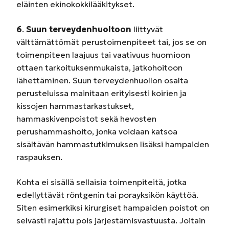
eläinten ekinokokkilääkitykset.
6
.
Suun terveydenhuoltoon
liittyvät
välttämättömät perustoimenpiteet tai, jos se on
toimenpiteen laajuus tai vaativuus huomioon
ottaen tarkoituksenmukaista, jatkohoitoon
lähettäminen. Suun terveydenhuollon osalta
perusteluissa mainitaan erityisesti koirien ja
kissojen hammastarkastukset,
hammaskivenpoistot sekä hevosten
perushammashoito, jonka voidaan katsoa
sisältävän hammastutkimuksen lisäksi hampaiden
raspauksen.
Kohta ei sisällä sellaisia toimenpiteitä, jotka
edellyttävät röntgenin tai porayksikön käyttöä.
Siten esimerkiksi kirurgiset hampaiden poistot on
selvästi rajattu pois järjestämisvastuusta. Joitain