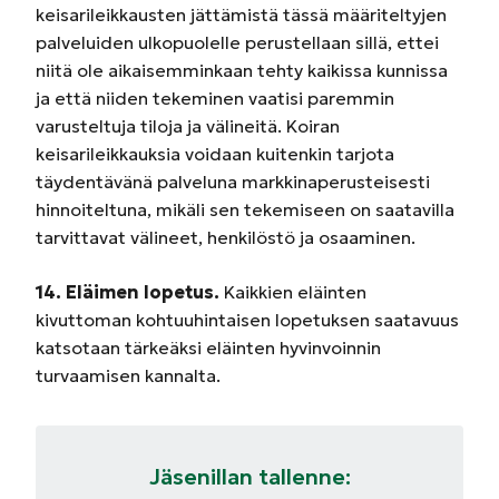
keisarileikkausten jättämistä tässä määriteltyjen
palveluiden ulkopuolelle perustellaan sillä, ettei
niitä ole aikaisemminkaan tehty kaikissa kunnissa
ja että niiden tekeminen vaatisi paremmin
varusteltuja tiloja ja välineitä. Koiran
keisarileikkauksia voidaan kuitenkin tarjota
täydentävänä palveluna markkinaperusteisesti
hinnoiteltuna, mikäli sen tekemiseen on saatavilla
tarvittavat välineet, henkilöstö ja osaaminen.
14.
Eläimen lopetus.
Kaikkien eläinten
kivuttoman kohtuuhintaisen lopetuksen saatavuus
katsotaan tärkeäksi eläinten hyvinvoinnin
turvaamisen kannalta.
Jäsenillan tallenne: