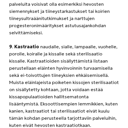
palveluita voisivat olla esimerkiksi hevosten
siemennykset ja tiineystarkastukset tai koirien
tiineysultraäänitutkimukset ja narttujen
progesteronimääritykset astutusajankohdan
selvittämiseksi.
9
.
Kastraatio
naudalle, sialle, lampaalle, vuohelle,
porolle, koiralle ja kissalle sekä sterilisaatio
kissalle. Kastraatioiden sisällyttämistä listaan
perustellaan eläinten hyvinvoinnin turvaamisella
sekä ei-toivottujen tiineyksien ehkäisemisellä.
Muista eläinlajeista poiketen kissojen sterilisaatiot
on sisällytetty kohtaan, jotta voidaan estää
kissapopulaatioiden hallitsematonta
lisääntymistä. Eksoottisempien lemmikkien, kuten
kanien, kastraatiot tai sterilisaatiot eivät kuulu
tämän kohdan perusteella tarjottaviin palveluihin,
kuten eivät hevosten kastraatiotkaan.