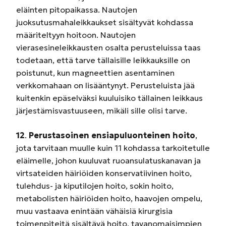
eläinten pitopaikassa. Nautojen
juoksutusmahaleikkaukset sisältyvät kohdassa
määriteltyyn hoitoon. Nautojen
vierasesineleikkausten osalta perusteluissa taas
todetaan, että tarve tällaisille leikkauksille on
poistunut, kun magneettien asentaminen
verkkomahaan on lisääntynyt. Perusteluista jää
kuitenkin epäselväksi kuuluisiko tällainen leikkaus
järjestämisvastuuseen, mikäli sille olisi tarve.
12
.
Perustasoinen ensiapuluonteinen hoito
,
jota tarvitaan muulle kuin 11 kohdassa tarkoitetulle
eläimelle, johon kuuluvat ruoansulatuskanavan ja
virtsateiden häiriöiden konservatiivinen hoito,
tulehdus- ja kiputilojen hoito, sokin hoito,
metabolisten häiriöiden hoito, haavojen ompelu,
muu vastaava enintään vähäisiä kirurgisia
toimenpiteitä sisältävä hoito, tavanomaisimpien