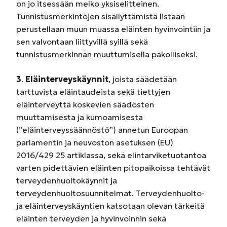
on jo itsessään melko yksiselitteinen.
Tunnistusmerkintöjen sisällyttämistä listaan
perustellaan muun muassa eläinten hyvinvointiin ja
sen valvontaan liittyvillä syillä sekä
tunnistusmerkinnän muuttumisella pakolliseksi.
3
.
Eläinterveyskäynnit
, joista säädetään
tarttuvista eläintaudeista sekä tiettyjen
eläinterveyttä koskevien säädösten
muuttamisesta ja kumoamisesta
(”eläinterveyssäännöstö”) annetun Euroopan
parlamentin ja neuvoston asetuksen (EU)
2016/429 25 artiklassa, sekä elintarviketuotantoa
varten pidettävien eläinten pitopaikoissa tehtävät
terveydenhuoltokäynnit ja
terveydenhuoltosuunnitelmat. Terveydenhuolto-
ja eläinterveyskäyntien katsotaan olevan tärkeitä
eläinten terveyden ja hyvinvoinnin sekä