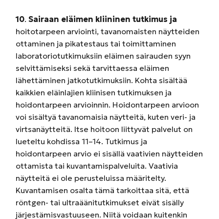
10
.
Sairaan eläimen kliininen tutkimus ja
hoitotarpeen arviointi, tavanomaisten näytteiden
ottaminen ja pikatestaus tai toimittaminen
laboratoriotutkimuksiin eläimen sairauden syyn
selvittämiseksi sekä tarvittaessa eläimen
lähettäminen jatkotutkimuksiin. Kohta sisältää
kaikkien eläinlajien kliinisen tutkimuksen ja
hoidontarpeen arvioinnin. Hoidontarpeen arvioon
voi sisältyä tavanomaisia näytteitä, kuten veri- ja
virtsanäytteitä. Itse hoitoon liittyvät palvelut on
lueteltu kohdissa 11–14. Tutkimus ja
hoidontarpeen arvio ei sisällä vaativien näytteiden
ottamista tai kuvantamispalveluita. Vaativia
näytteitä ei ole perusteluissa määritelty.
Kuvantamisen osalta tämä tarkoittaa sitä, että
röntgen- tai ultraäänitutkimukset eivät sisälly
järjestämisvastuuseen. Niitä voidaan kuitenkin