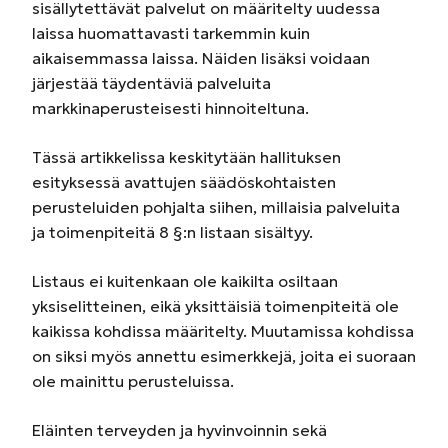
sisällytettävät palvelut on määritelty uudessa
laissa huomattavasti tarkemmin kuin
aikaisemmassa laissa. Näiden lisäksi voidaan
järjestää täydentäviä palveluita
markkinaperusteisesti hinnoiteltuna.
Tässä artikkelissa keskitytään hallituksen
esityksessä avattujen säädöskohtaisten
perusteluiden pohjalta siihen, millaisia palveluita
ja toimenpiteitä 8 §:n listaan sisältyy.
Listaus ei kuitenkaan ole kaikilta osiltaan
yksiselitteinen, eikä yksittäisiä toimenpiteitä ole
kaikissa kohdissa määritelty. Muutamissa kohdissa
on siksi myös annettu esimerkkejä, joita ei suoraan
ole mainittu perusteluissa.
Eläinten terveyden ja hyvinvoinnin sekä