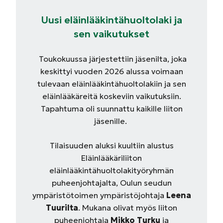
Uusi eläinlääkintähuoltolaki ja
sen vaikutukset
Toukokuussa järjestettiin jäsenilta, joka
keskittyi vuoden 2026 alussa voimaan
tulevaan eläinlääkintähuoltolakiin ja sen
eläinlääkäreitä koskeviin vaikutuksiin.
Tapahtuma oli suunnattu kaikille liiton
jäsenille.
Tilaisuuden aluksi kuultiin alustus
Eläinlääkäriliiton
eläinlääkintähuoltolakityöryhmän
puheenjohtajalta, Oulun seudun
ympäristötoimen ympäristöjohtaja
Leena
Tuurilta
. Mukana olivat myös liiton
puheenjohtaja
Mikko
Turku
ja