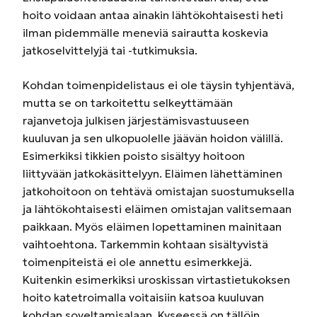
hoito voidaan antaa ainakin lähtökohtaisesti heti
ilman pidemmälle meneviä sairautta koskevia
jatkoselvittelyjä tai -tutkimuksia.
Kohdan toimenpidelistaus ei ole täysin tyhjentävä,
mutta se on tarkoitettu selkeyttämään
rajanvetoja julkisen järjestämisvastuuseen
kuuluvan ja sen ulkopuolelle jäävän hoidon välillä.
Esimerkiksi tikkien poisto sisältyy hoitoon
liittyvään jatkokäsittelyyn. Eläimen lähettäminen
jatkohoitoon on tehtävä omistajan suostumuksella
ja lähtökohtaisesti eläimen omistajan valitsemaan
paikkaan. Myös eläimen lopettaminen mainitaan
vaihtoehtona. Tarkemmin kohtaan sisältyvistä
toimenpiteistä ei ole annettu esimerkkejä.
Kuitenkin esimerkiksi uroskissan virtastietukoksen
hoito katetroimalla voitaisiin katsoa kuuluvan
kohdan soveltamisalaan. Kyseessä on tällöin