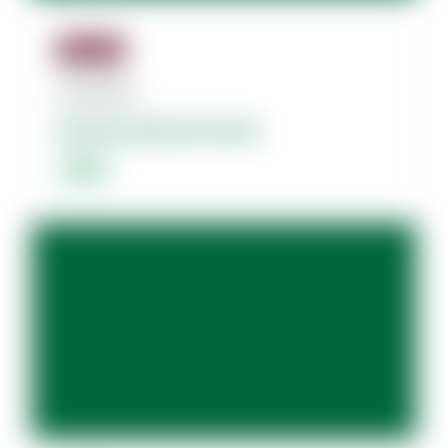
Jäsenille
07.08.2026
Dolores dolorum amet.
Lorem