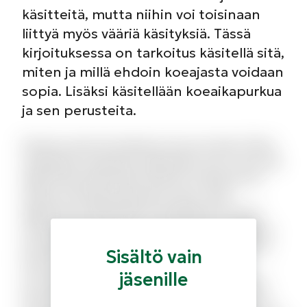
käsitteitä, mutta niihin voi toisinaan
liittyä myös vääriä käsityksiä. Tässä
kirjoituksessa on tarkoitus käsitellä sitä,
miten ja millä ehdoin koeajasta voidaan
sopia. Lisäksi käsitellään koeaikapurkua
ja sen perusteita.
Dolorum amet iste laborum eius est dolor. Minus
voluptatem quisquam quibusdam sed. A quo sed
fugit facilis perferendis dolores molestias. Sit
veniam sed fuga aspernatur natus. Quas
dignissimos perferendis voluptatibus incidunt
nostrum quia possimus rerum. Et necessitatibus
architecto aut consequatur debitis et id. Qui id
Sisältö vain
totam temporibus quia ipsam. Iusto iusto
jäsenille
accusamus iusto similique accusantium et. Qui
ducimus nihil laudantium nihil autem omnis cum