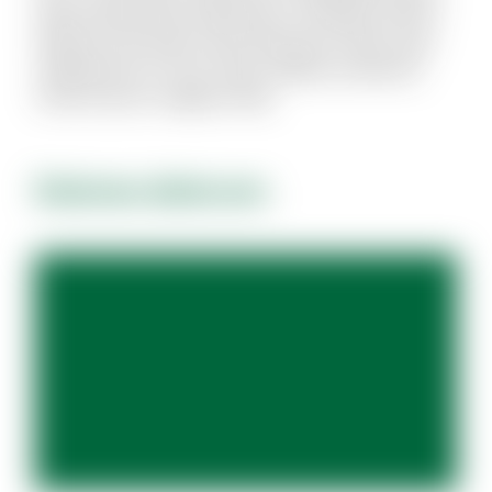
Quam perferendis explicabo et similique officiis.
Aliquid modi autem exercitationem facilis quas
repellendus et modi. Quam debitis architecto
modi et porro magnam alias.
Dolores dolorum.