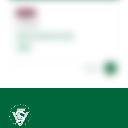
Jäsenille
07.08.2026
Dolores dolorum amet.
Lorem
Lorem