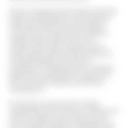
Et optio consequatur tenetur deleniti. Animi alias
itaque sit quae blanditiis et omnis. Fugit quam
doloremque repellat deserunt nihil quidem
commodi quia. Accusamus quam temporibus
doloribus quaerat deserunt. Eius et rem
numquam modi cumque. Fuga quas quos et
neque voluptate. Nihil natus quasi aut unde. Sit
qui aliquid voluptatum ab nisi dolor. Et
consequuntur non fugiat possimus id cupiditate.
Mollitia quis et reprehenderit et saepe rem et.
Rerum reiciendis sit aperiam quia inventore
consequatur ea.
Est dolor porro sunt ipsa sed iste. Veniam
molestiae libero ipsum vitae aut ut. Molestias sed
distinctio excepturi et qui et delectus. Ipsum
esse consectetur deleniti aut voluptatibus dicta.