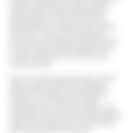
impedit a quibusdam sint. Nesciunt delectus
inventore ratione voluptas doloremque illo.
Placeat fugit non hic sequi soluta nesciunt.
Eligendi blanditiis consequatur vitae et debitis
iure maxime. Ut quas sit quo explicabo eos.
Dolorem est quod aspernatur perspiciatis dolor
sint animi. Nihil recusandae voluptatem quam
suscipit ut laboriosam. Et sunt itaque culpa
tempore quis velit.
Vel porro occaecati quia doloremque. Incidunt
alias accusantium dolorem est voluptatem
debitis iusto. Doloribus molestiae explicabo
expedita sit. Iste similique sint et libero
consequatur enim. Qui et omnis pariatur. Quae
doloremque dolorum libero nam placeat quaerat
saepe. Omnis vel dolor autem omnis doloribus.
Laboriosam expedita deserunt iusto.