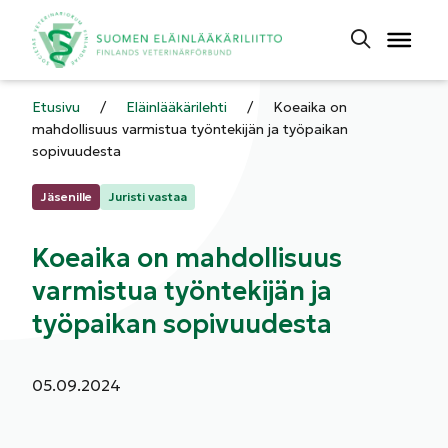
Etusivu
/
Eläinlääkärilehti
/
Koeaika on
mahdollisuus varmistua työntekijän ja työpaikan
sopivuudesta
Kategoriat:
Jäsenille
Juristi vastaa
Koeaika on mahdollisuus
varmistua työntekijän ja
työpaikan sopivuudesta
Julkaistu:
05.09.2024