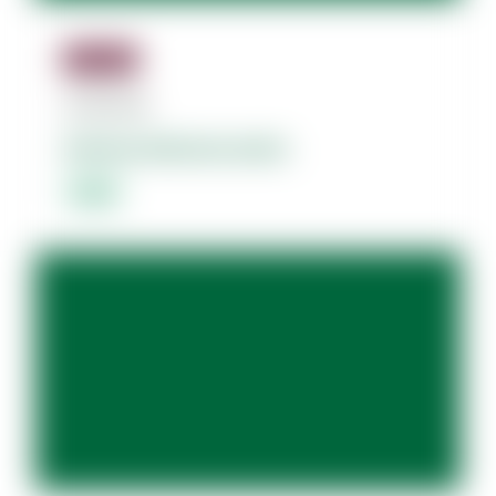
Jäsenille
07.08.2026
Dolores dolorum amet.
Lorem