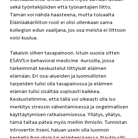
sekä työntekijöiden että työnantajien liitto.
Tämän voi nähdä haasteena, mutta toisaalta
Eläinlääkäriliiton rooli ei olisi ollenkaan sama
kollegion edun vaalijana, jos osa meistä ei liittoon
voisi kuulua.
Takaisin siihen tasapainoon. Istuin vuosia sitten
ESAVS:n behavioral medicine -kurssilla, jossa
tärkeimmät keskustelut liittyivät eläimen
elämään. Eri osa-alueiden ja luonnollisten
tarpeiden tulisi olla tasapainossa ja eläimen
elämän tulisi sisältää sopivasti kaikkea.
Keskustelimme, että tällä voi oikeasti olla iso
merkitys stressin vähentämisessä ja ongelmallisen
käyttäytymisen ratkaisemisessa. Yllätys, yllätys,
tämä taitaa päteä myös meihin ihmisiin. Tunnistan
introvertin itseni, haluan usein olla luonnon
keskellä ihan yksin tai eläinteni kanssa. Nautin silti