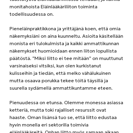
monitahoista Eläinlääkäriliiton toiminta
todellisuudessa on.
Pieneläinpraktikkona ja yrittäjänä koen, että omia
näkemyksiäni on aina kuunneltu. Asioita käsitellään
monista eri tulokulmista ja kaikki ammattikunnan
näkemykset huomioidaan ennen liiton lopullista
päätöstä. ”Miksi liitto ei tee mitään” on muuttunut
varsinaiseksi vitsiksi, kun olen kurkistanut
kulisseihin ja tiedän, että melko vähälukuinen
mutta osaava porukka tekee töitä täysillä ja
suurella sydämellä ammattikuntamme eteen.
Pienuudessa on etunsa. Olemme monessa asiassa
ketteriä, mutta toki rajalliset resurssit ovat
haaste. Oman lisänsä tuo se, että liitto edustaa
hyvin monella eri sektorilla toimivia
eläinlääkäreitä. Onhan liitto myös samaan aikaan