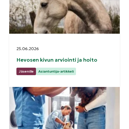
Julkaistu:
25.06.2026
Hevosen kivun arviointi ja hoito
Kategoriat:
Jäsenille
Asiantuntija-artikkeli