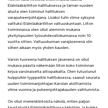
Eläinlääkäriliiton hallituksessa ja tämän vuoden
alusta olen toiminut hallituksen
varapuheenjohtajana. Lisäksi tulin viime syksynä
valituksi Eläinlääkäriliiton valtuuskuntaan. Liiton
toiminnassa olen ollut aiemmin mukana
yksityispuolen työsuhdevaliokunnassa noin 10
vuotta sitten. Valtuuskunnan varajäsenenä olin
siihen aikaan myös yhden kauden.
Varsin tuoreena hallituksen jäsenenä on ollut
mukava päästä näkemään liiton koko toiminnan
kirjoa varsinaiselta aitiopaikalta. Olen tutustunut
huippuihin tyyppeihin hallituksessa, saanut seurata
uuden toiminnanjohtajan Karolan aloittamista
viime vuonna ja puheenjohtajakauden vaihtumista.
On ollut mielenkiintoista nähdä, miten paljon
taustatyötä Eläinlääkäriliitossa tehdään, ja kuinka