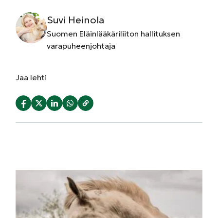
Suvi Heinola
Suomen Eläinlääkäriliiton hallituksen
varapuheenjohtaja
Jaa
lehti