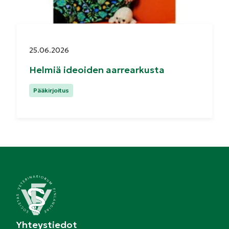
Julkaistu:
25.06.2026
Helmiä ideoiden aarrearkusta
Kategoriat:
Pääkirjoitus
Yhteystiedot