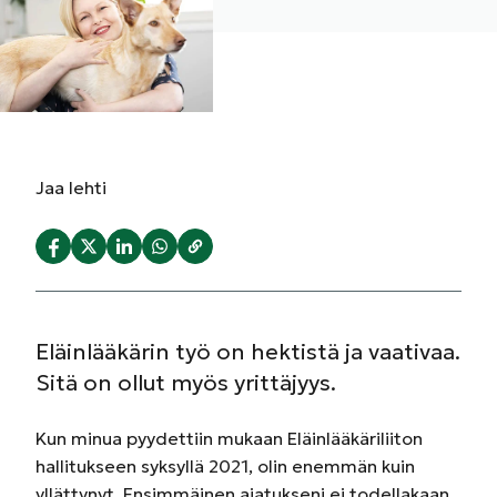
Jaa
lehti
Eläinlääkärin työ on hektistä ja vaativaa.
Sitä on ollut myös yrittäjyys.
Kun minua pyydettiin mukaan Eläinlääkäriliiton
hallitukseen syksyllä 2021, olin enemmän kuin
yllättynyt. Ensimmäinen ajatukseni ei todellakaan