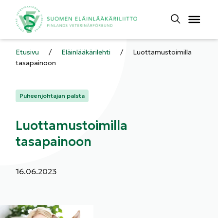
Etusivu
/
Eläinlääkärilehti
/
Luottamustoimilla
tasapainoon
Kategoriat:
Puheenjohtajan palsta
Luottamustoimilla
tasapainoon
Julkaistu:
16.06.2023