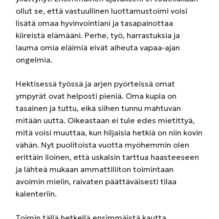
ollut se, että vastuullinen luottamustoimi voisi
lisätä omaa hyvinvointiani ja tasapainottaa
kiireistä elämääni. Perhe, työ, harrastuksia ja
lauma omia eläimiä eivät aiheuta vapaa-ajan
ongelmia.
Hektisessä työssä ja arjen pyörteissä omat
ympyrät ovat helposti pieniä. Oma kupla on
tasainen ja tuttu, eikä siihen tunnu mahtuvan
mitään uutta. Oikeastaan ei tule edes mietittyä,
mitä voisi muuttaa, kun hiljaisia hetkiä on niin kovin
vähän. Nyt puolitoista vuotta myöhemmin olen
erittäin iloinen, että uskalsin tarttua haasteeseen
ja lähteä mukaan ammattiliiton toimintaan
avoimin mielin, raivaten päättäväisesti tilaa
kalenteriin.
Toimin tällä hetkellä ensimmäistä kautta