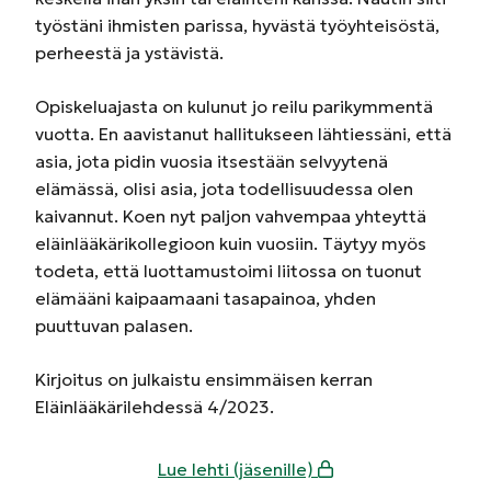
työstäni ihmisten parissa, hyvästä työyhteisöstä,
perheestä ja ystävistä.
Opiskeluajasta on kulunut jo reilu parikymmentä
vuotta. En aavistanut hallitukseen lähtiessäni, että
asia, jota pidin vuosia itsestään selvyytenä
elämässä, olisi asia, jota todellisuudessa olen
kaivannut. Koen nyt paljon vahvempaa yhteyttä
eläinlääkärikollegioon kuin vuosiin. Täytyy myös
todeta, että luottamustoimi liitossa on tuonut
elämääni kaipaamaani tasapainoa, yhden
puuttuvan palasen.
Kirjoitus on julkaistu ensimmäisen kerran
Eläinlääkärilehdessä 4/2023.
Lue lehti (jäsenille)