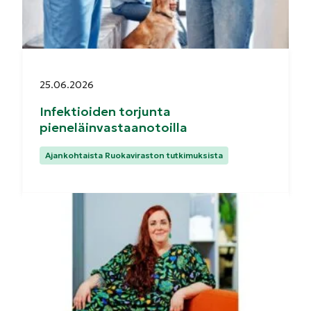
Julkaistu:
25.06.2026
Infektioiden torjunta
pieneläinvastaanotoilla
Kategoriat:
Ajankohtaista Ruokaviraston tutkimuksista