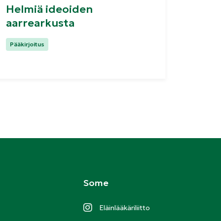
Helmiä ideoiden
aarrearkusta
Kategoriat:
Pääkirjoitus
Some
Eläinlääkäriliitto