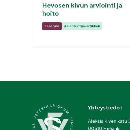
Hevosen kivun arviointi ja
hoito
Kategoriat:
Jäsenille
Asiantuntija-artikkeli
Yhteystiedot
Aleksis Kiven katu 
00510 Helsinki