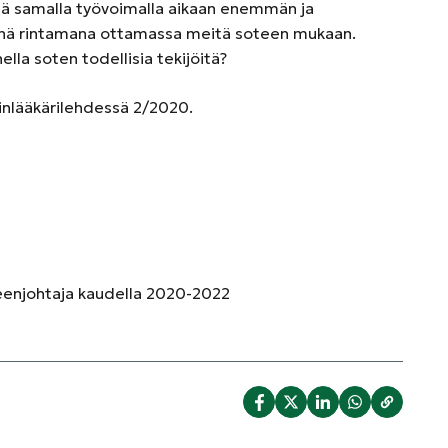
llä samalla työvoimalla aikaan enemmän ja
enä rintamana ottamassa meitä soteen mukaan.
ella soten todellisia tekijöitä?
äinlääkärilehdessä 2/2020.
heenjohtaja kaudella 2020-2022