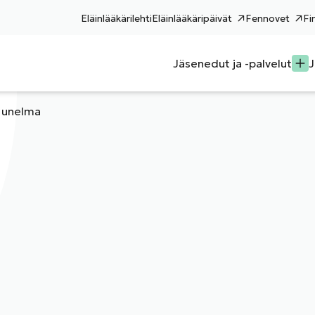
Eläinlääkärilehti
Eläinlääkäripäivät
Fennovet
Fi
Jäsenedut ja -palvelut
J
n unelma