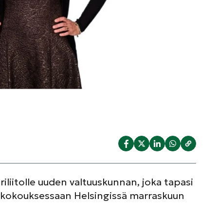
iliitolle uuden valtuuskunnan, joka tapasi
skokouksessaan Helsingissä marraskuun