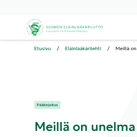
Etusivu
/
Eläinlääkärilehti
/
Meillä o
Kategoriat:
Pääkirjoitus
Meillä on unelma