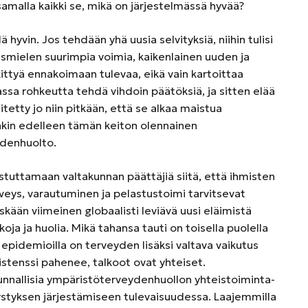
malla kaikki se, mikä on järjestelmässä hyvää?
hyvin. Jos tehdään yhä uusia selvityksiä, niihin tulisi
smielen suurimpia voimia, kaikenlainen uuden ja
ittyä ennakoimaan tulevaa, eikä vain kartoittaa
nassa rohkeutta tehdä vihdoin päätöksiä, ja sitten elää
etty jo niin pitkään, että se alkaa maistua
nkin edelleen tämän keiton olennainen
ydenhuolto.
tuttamaan valtakunnan päättäjiä siitä, että ihmisten
rveys, varautuminen ja pelastustoimi tarvitsevat
ään viimeinen globaalisti leviävä uusi eläimistä
lkoja ja huolia. Mikä tahansa tauti on toisella puolella
 epidemioilla on terveyden lisäksi valtava vaikutus
istenssi pahenee, talkoot ovat yhteiset.
nallisia ympäristöterveydenhuollon yhteistoiminta-
ystyksen järjestämiseen tulevaisuudessa. Laajemmilla