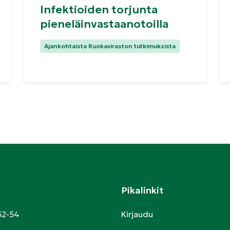
Infektioiden torjunta
pieneläinvastaanotoilla
Kategoriat:
Ajankohtaista Ruokaviraston tutkimuksista
Pikalinkit
52-54
Kirjaudu