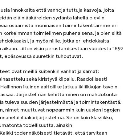
sia innokkaita että vanhoja tuttuja kasvoja, joita
meidän eläinlääkäreiden sydäntä lähellä oleviin
ahvaa osaamista moninaisen toimintakenttämme eri
on korkeimman toimielimen puhenaisena, ja olen siitä
t ehdokkaaksi, ja myös niille, jotka eri ehdokkaita
ikaan. Liiton visio perustamisestaan vuodesta 1892
at, epäsovussa suuretkin tuhoutuvat.
teet ovat meillä kuitenkin vanhat ja samat:
asettelu sekä kiristyvä kilpailu. Raadollisesti
allinnon ikuinen aaltoliike jatkuu ikiliikkujan tavoin.
 rassaa. Järjestelmän kehittäminen on mahdotonta
ksia tulevaisuuden järjestelmästä ja toimintakentästä.
en, nimet muuttuvat nopeammin kuin uusien logojen
unnaneläinlääkärijärjestelmä. Se on kuin klassikko,
umatonta todellisuutta, ainakin
aikki todennäköisesti tietävät, että tarvitaan