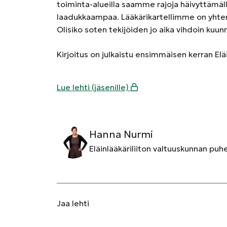
toiminta-alueilla saamme rajoja häivyttämä
laadukkaampaa. Lääkärikartellimme on yht
Olisiko soten tekijöiden jo aika vihdoin kuunn
Kirjoitus on julkaistu ensimmäisen kerran El
Lue lehti (jäsenille)
Hanna Nurmi
Eläinlääkäriliiton valtuuskunnan pu
Jaa
lehti