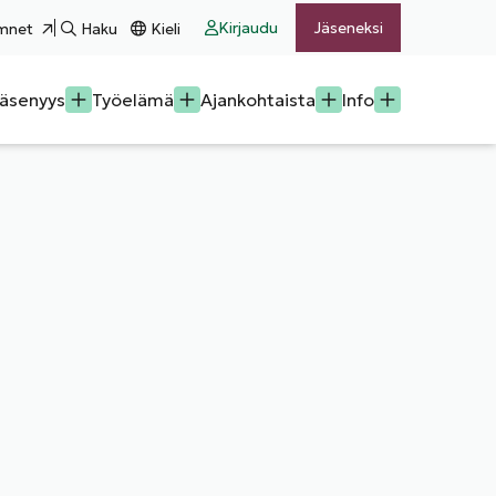
Kirjaudu
Jäseneksi
mnet
Haku
Kieli
äsenyys
Työelämä
Ajankohtaista
Info