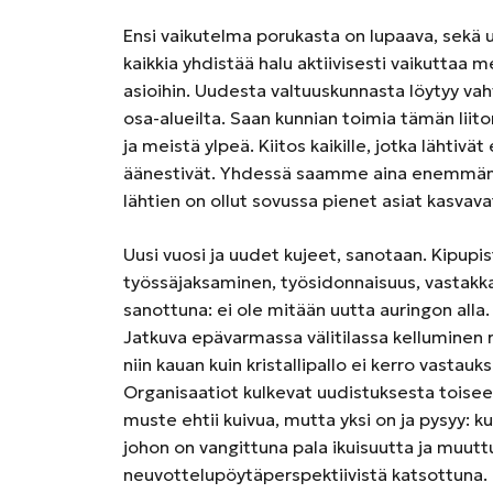
Ensi vaikutelma porukasta on lupaava, sekä uu
kaikkia yhdistää halu aktiivisesti vaikuttaa 
asioihin. Uudesta valtuuskunnasta löytyy v
osa-alueilta. Saan kunnian toimia tämän liit
ja meistä ylpeä. Kiitos kaikille, jotka lähtivä
äänestivät. Yhdessä saamme aina enemmän a
lähtien on ollut sovussa pienet asiat kasvav
Uusi vuosi ja uudet kujeet, sanotaan. Kipupis
työssäjaksaminen, työsidonnaisuus, vastakkain
sanottuna: ei ole mitään uutta auringon alla. H
Jatkuva epävarmassa välitilassa kelluminen
niin kauan kuin kristallipallo ei kerro vastau
Organisaatiot kulkevat uudistuksesta toise
muste ehtii kuivua, mutta yksi on ja pysyy: k
johon on vangittuna pala ikuisuutta ja muutt
neuvottelupöytäperspektiivistä katsottuna. K