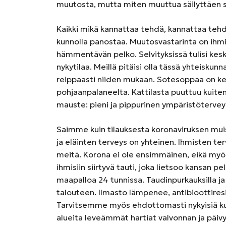
muutosta, mutta miten muuttua säilyttäen sa
Kaikki mikä kannattaa tehdä, kannattaa tehdä 
kunnolla panostaa. Muutosvastarinta on ihmi
hämmentävän pelko. Selvityksissä tulisi kesk
nykytilaa. Meillä pitäisi olla tässä yhteiskun
reippaasti niiden mukaan. Sotesoppaa on keit
pohjaanpalaneelta. Kattilasta puuttuu kuite
mauste: pieni ja pippurinen ympäristöterve
Saimme kuin tilauksesta koronaviruksen muis
ja eläinten terveys on yhteinen. Ihmisten te
meitä. Korona ei ole ensimmäinen, eikä myösk
ihmisiin siirtyvä tauti, joka lietsoo kansan pe
maapalloa 24 tunnissa. Taudinpurkauksilla ja
talouteen. Ilmasto lämpenee, antibioottires
Tarvitsemme myös ehdottomasti nykyisiä kun
alueita leveämmät hartiat valvonnan ja päiv