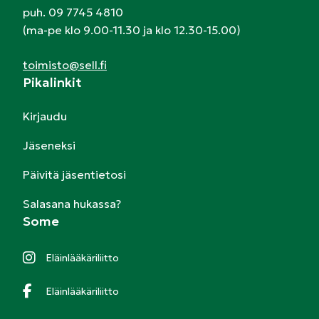
puh. 09 7745 4810
(ma-pe klo 9.00-11.30 ja klo 12.30-15.00)
toimisto@sell.fi
Pikalinkit
Kirjaudu
Jäseneksi
Päivitä jäsentietosi
Salasana hukassa?
Some
Eläinlääkäriliitto
Eläinlääkäriliitto