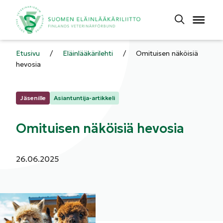
Etusivu
/
Eläinlääkärilehti
/
Omituisen näköisiä
hevosia
Kategoriat:
Jäsenille
Asiantuntija-artikkeli
Omituisen näköisiä hevosia
Julkaistu:
26.06.2025