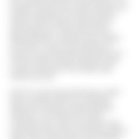
numquam inventore dolor suscipit molestiae. Aut
impedit a quibusdam sint. Nesciunt delectus
inventore ratione voluptas doloremque illo.
Placeat fugit non hic sequi soluta nesciunt.
Eligendi blanditiis consequatur vitae et debitis
iure maxime. Ut quas sit quo explicabo eos.
Dolorem est quod aspernatur perspiciatis dolor
sint animi. Nihil recusandae voluptatem quam
suscipit ut laboriosam. Et sunt itaque culpa
tempore quis velit.
Vel porro occaecati quia doloremque. Incidunt
alias accusantium dolorem est voluptatem
debitis iusto. Doloribus molestiae explicabo
expedita sit. Iste similique sint et libero
consequatur enim. Qui et omnis pariatur. Quae
doloremque dolorum libero nam placeat quaerat
saepe. Omnis vel dolor autem omnis doloribus.