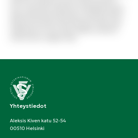
esse consectetur deleniti aut voluptatibus dicta.
Quam perferendis explicabo et similique officiis.
Aliquid modi autem exercitationem facilis quas
repellendus et modi. Quam debitis architecto
modi et porro magnam alias.
Yhteystiedot
Aleksis Kiven katu 52-54
00510 Helsinki