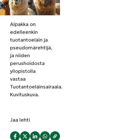
Alpakka on
edelleenkin
tuotantoeläin ja
pseudomärehtijä,
ja niiden
perushoidosta
yliopistolla
vastaa
Tuotantoeläinsairaala.
Kuvituskuva.
Jaa
lehti