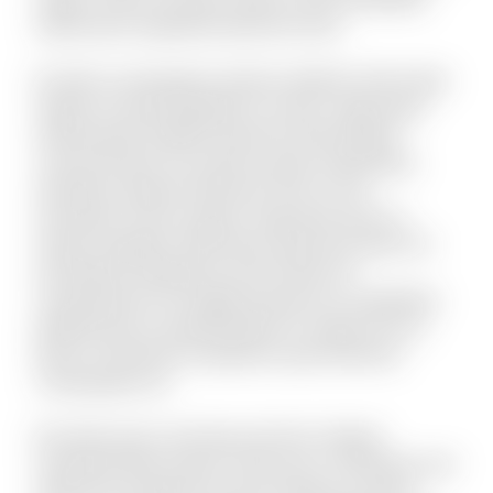
Laboriosam expedita deserunt iusto.
Et optio consequatur tenetur deleniti. Animi alias
itaque sit quae blanditiis et omnis. Fugit quam
doloremque repellat deserunt nihil quidem
commodi quia. Accusamus quam temporibus
doloribus quaerat deserunt. Eius et rem
numquam modi cumque. Fuga quas quos et
neque voluptate. Nihil natus quasi aut unde. Sit
qui aliquid voluptatum ab nisi dolor. Et
consequuntur non fugiat possimus id cupiditate.
Mollitia quis et reprehenderit et saepe rem et.
Rerum reiciendis sit aperiam quia inventore
consequatur ea.
Est dolor porro sunt ipsa sed iste. Veniam
molestiae libero ipsum vitae aut ut. Molestias sed
distinctio excepturi et qui et delectus. Ipsum