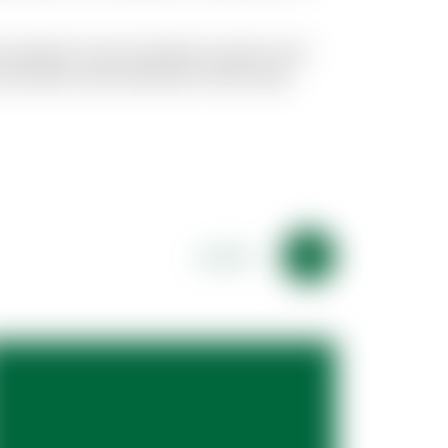
 excepturi et qui et delectus. Ipsum esse
 modi autem exercitationem facilis quas
Lorem