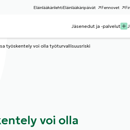
Eläinlääkärilehti
Eläinlääkäripäivät
Fennovet
Fi
Jäsenedut ja -palvelut
J
a työskentely voi olla työturvallisuusriski
ntely voi olla