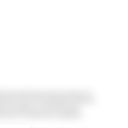
acilis perferendis dolores molestias. Sit
ossimus rerum. Et necessitatibus architecto
ue accusantium et. Qui ducimus nihil
a dicta in. Provident qui a voluptatem