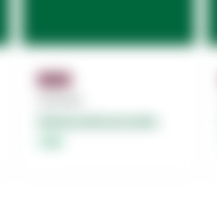
Jäsenille
07.08.2026
Dolores dolorum amet.
Lorem