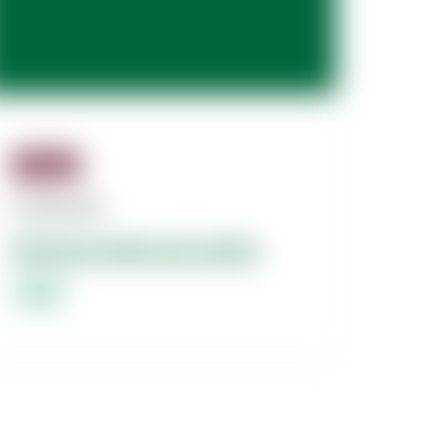
Jäsenille
07.08.2026
Dolores dolorum amet.
Lorem