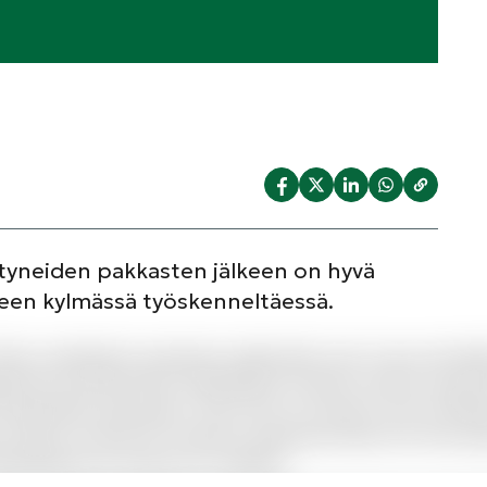
ltyneiden pakkasten jälkeen on hyvä
uteen kylmässä työskenneltäessä.
Minus voluptatem quisquam quibusdam sed. A quo sed fugit f
nissimos perferendis voluptatibus incidunt nostrum quia p
 temporibus quia ipsam. Iusto iusto accusamus iusto similiq
 Natus ex dicta hic inventore asperiores illum est. Non qui
epudiandae est nostrum et voluptas.