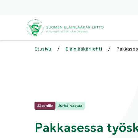
Etusivu
/
Eläinlääkärilehti
/
Pakkasess
Kategoriat:
Jäsenille
Juristi vastaa
Pakkasessa työske