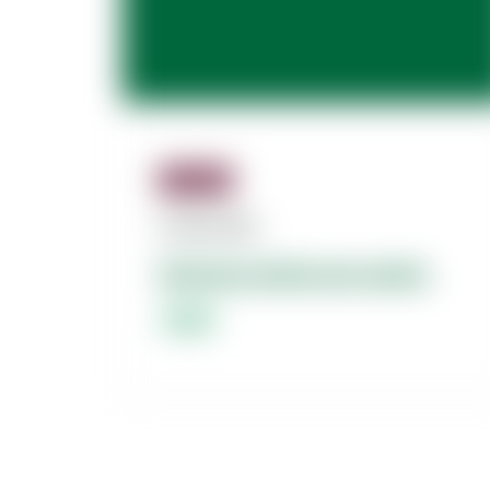
Jäsenille
07.08.2026
Dolores dolorum amet.
Lorem