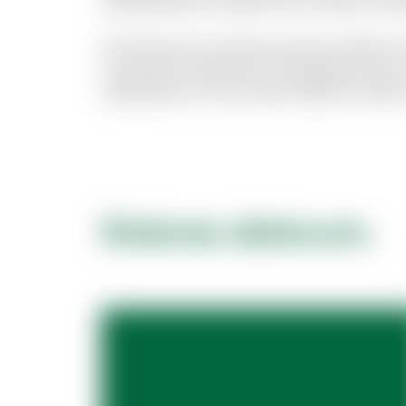
reprehenderit et saepe rem et. Rerum reici
Est dolor porro sunt ipsa sed iste. Veniam m
consectetur deleniti aut voluptatibus dicta.
repellendus et modi. Quam debitis architec
Dolores dolorum.