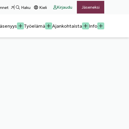
Kirjaudu
Jäseneksi
mnet
Haku
Kieli
äsenyys
Työelämä
Ajankohtaista
Info