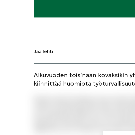
Jaa
lehti
Alkuvuoden toisinaan kovaksikin y
kiinnittää huomiota työturvallisu
Dolorum amet iste laborum eius est dolor. 
veniam sed fuga aspernatur natus. Quas dig
aut consequatur debitis et id. Qui id totam
laudantium nihil autem omnis cum molestiae.
dignissimos error sit labore quos. Rerum r