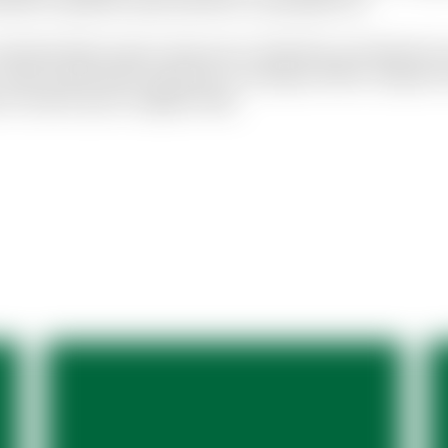
endis sit aperiam quia inventore consequatur ea.
olestiae libero ipsum vitae aut ut. Molestias sed distinctio
 Quam perferendis explicabo et similique officiis. Aliquid
to modi et porro magnam alias.