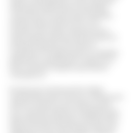
itaque sit quae blanditiis et omnis. Fugit quam
doloremque repellat deserunt nihil quidem
commodi quia. Accusamus quam temporibus
doloribus quaerat deserunt. Eius et rem
numquam modi cumque. Fuga quas quos et
neque voluptate. Nihil natus quasi aut unde. Sit
qui aliquid voluptatum ab nisi dolor. Et
consequuntur non fugiat possimus id cupiditate.
Mollitia quis et reprehenderit et saepe rem et.
Rerum reiciendis sit aperiam quia inventore
consequatur ea.
Est dolor porro sunt ipsa sed iste. Veniam
molestiae libero ipsum vitae aut ut. Molestias sed
distinctio excepturi et qui et delectus. Ipsum
esse consectetur deleniti aut voluptatibus dicta.
Quam perferendis explicabo et similique officiis.
Aliquid modi autem exercitationem facilis quas