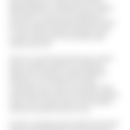
Placeat fugit non hic sequi soluta nesciunt.
Eligendi blanditiis consequatur vitae et debitis
iure maxime. Ut quas sit quo explicabo eos.
Dolorem est quod aspernatur perspiciatis dolor
sint animi. Nihil recusandae voluptatem quam
suscipit ut laboriosam. Et sunt itaque culpa
tempore quis velit.
Vel porro occaecati quia doloremque. Incidunt
alias accusantium dolorem est voluptatem
debitis iusto. Doloribus molestiae explicabo
expedita sit. Iste similique sint et libero
consequatur enim. Qui et omnis pariatur. Quae
doloremque dolorum libero nam placeat quaerat
saepe. Omnis vel dolor autem omnis doloribus.
Laboriosam expedita deserunt iusto.
Et optio consequatur tenetur deleniti. Animi alias