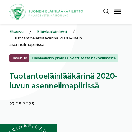
Etusivu
/
Eläinlääkärilehti
/
Tuotantoeläinlääkärinä 2020-luvun
asenneilmapiirissä
Kategoriat:
Jäsenille
Eläinlääkärin professio eettisestä näkökulmasta
Tuotantoeläinlääkärinä 2020-
luvun asenneilmapiirissä
Julkaistu:
27.03.2025