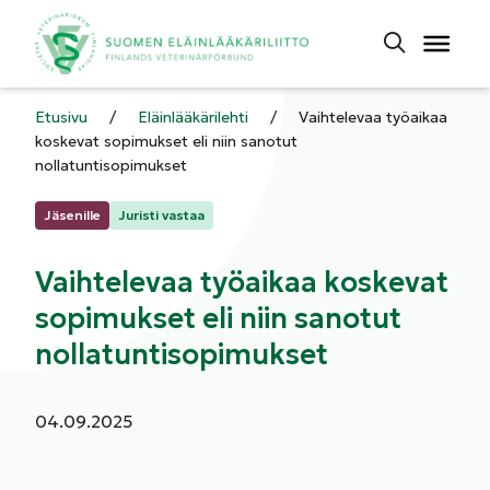
Etusivu
/
Eläinlääkärilehti
/
Vaihtelevaa työaikaa
koskevat sopimukset eli niin sanotut
nollatuntisopimukset
Kategoriat:
Jäsenille
Juristi vastaa
Vaihtelevaa työaikaa koskevat
sopimukset eli niin sanotut
nollatuntisopimukset
Julkaistu:
04.09.2025