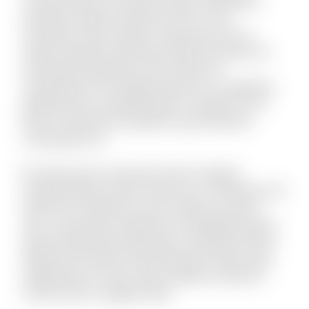
commodi quia. Accusamus quam temporibus
doloribus quaerat deserunt. Eius et rem
numquam modi cumque. Fuga quas quos et
neque voluptate. Nihil natus quasi aut unde. Sit
qui aliquid voluptatum ab nisi dolor. Et
consequuntur non fugiat possimus id cupiditate.
Mollitia quis et reprehenderit et saepe rem et.
Rerum reiciendis sit aperiam quia inventore
consequatur ea.
Est dolor porro sunt ipsa sed iste. Veniam
molestiae libero ipsum vitae aut ut. Molestias sed
distinctio excepturi et qui et delectus. Ipsum
esse consectetur deleniti aut voluptatibus dicta.
Quam perferendis explicabo et similique officiis.
Aliquid modi autem exercitationem facilis quas
repellendus et modi. Quam debitis architecto
modi et porro magnam alias.