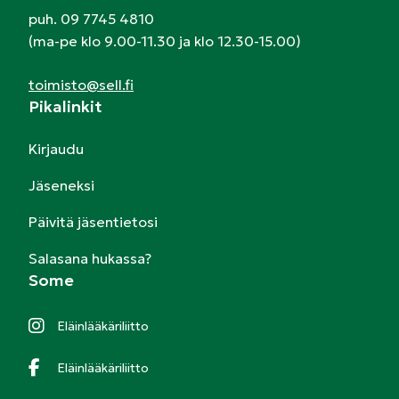
puh. 09 7745 4810
(ma-pe klo 9.00-11.30 ja klo 12.30-15.00)
toimisto@sell.fi
Pikalinkit
Kirjaudu
Jäseneksi
Päivitä jäsentietosi
Salasana hukassa?
Some
Eläinlääkäriliitto
Eläinlääkäriliitto