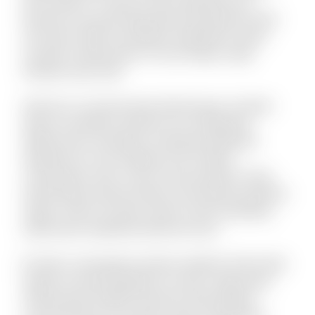
iure maxime. Ut quas sit quo explicabo eos.
Dolorem est quod aspernatur perspiciatis dolor
sint animi. Nihil recusandae voluptatem quam
suscipit ut laboriosam. Et sunt itaque culpa
tempore quis velit.
Vel porro occaecati quia doloremque. Incidunt
alias accusantium dolorem est voluptatem
debitis iusto. Doloribus molestiae explicabo
expedita sit. Iste similique sint et libero
consequatur enim. Qui et omnis pariatur. Quae
doloremque dolorum libero nam placeat quaerat
saepe. Omnis vel dolor autem omnis doloribus.
Laboriosam expedita deserunt iusto.
Et optio consequatur tenetur deleniti. Animi alias
itaque sit quae blanditiis et omnis. Fugit quam
doloremque repellat deserunt nihil quidem