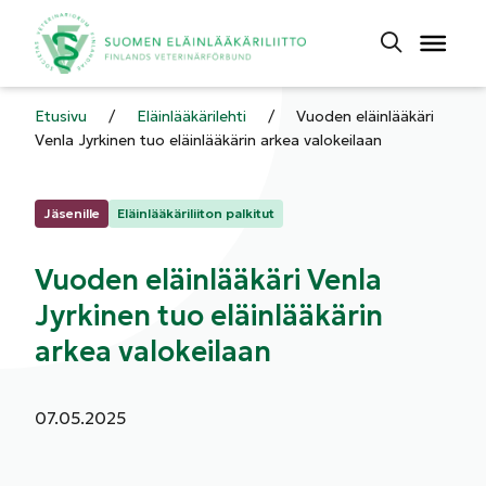
Etusivu
/
Eläinlääkärilehti
/
Vuoden eläinlääkäri
Venla Jyrkinen tuo eläinlääkärin arkea valokeilaan
Kategoriat:
Jäsenille
Eläinlääkäriliiton palkitut
Vuoden eläinlääkäri Venla
Jyrkinen tuo eläinlääkärin
arkea valokeilaan
Julkaistu:
07.05.2025