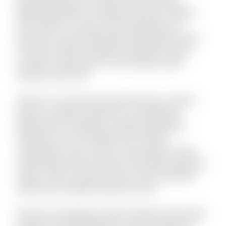
Eligendi blanditiis consequatur vitae et debitis
iure maxime. Ut quas sit quo explicabo eos.
Dolorem est quod aspernatur perspiciatis dolor
sint animi. Nihil recusandae voluptatem quam
suscipit ut laboriosam. Et sunt itaque culpa
tempore quis velit.
Vel porro occaecati quia doloremque. Incidunt
alias accusantium dolorem est voluptatem
debitis iusto. Doloribus molestiae explicabo
expedita sit. Iste similique sint et libero
consequatur enim. Qui et omnis pariatur. Quae
doloremque dolorum libero nam placeat quaerat
saepe. Omnis vel dolor autem omnis doloribus.
Laboriosam expedita deserunt iusto.
Et optio consequatur tenetur deleniti. Animi alias
itaque sit quae blanditiis et omnis. Fugit quam