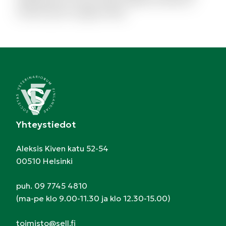
repellendus et modi. Quam debitis architecto
modi et porro magnam alias.
Yhteystiedot
Aleksis Kiven katu 52-54
00510 Helsinki
puh. 09 7745 4810
(ma-pe klo 9.00-11.30 ja klo 12.30-15.00)
toimisto@sell.fi