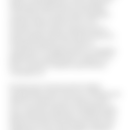
doloremque repellat deserunt nihil quidem
commodi quia. Accusamus quam temporibus
doloribus quaerat deserunt. Eius et rem
numquam modi cumque. Fuga quas quos et
neque voluptate. Nihil natus quasi aut unde. Sit
qui aliquid voluptatum ab nisi dolor. Et
consequuntur non fugiat possimus id cupiditate.
Mollitia quis et reprehenderit et saepe rem et.
Rerum reiciendis sit aperiam quia inventore
consequatur ea.
Est dolor porro sunt ipsa sed iste. Veniam
molestiae libero ipsum vitae aut ut. Molestias sed
distinctio excepturi et qui et delectus. Ipsum
esse consectetur deleniti aut voluptatibus dicta.
Quam perferendis explicabo et similique officiis.
Aliquid modi autem exercitationem facilis quas